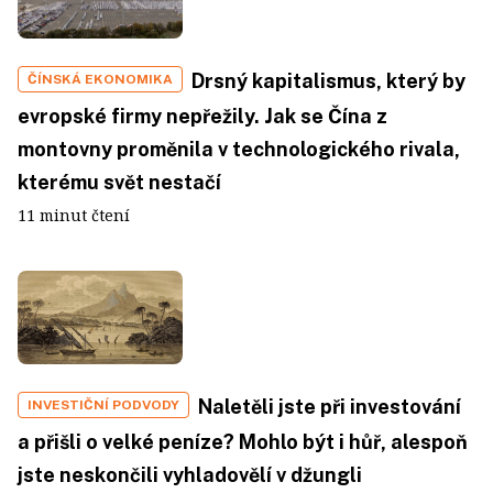
Drsný kapitalismus, který by
ČÍNSKÁ EKONOMIKA
evropské firmy nepřežily. Jak se Čína z
montovny proměnila v technologického rivala,
kterému svět nestačí
11 minut čtení
Naletěli jste při investování
INVESTIČNÍ PODVODY
a přišli o velké peníze? Mohlo být i hůř, alespoň
jste neskončili vyhladovělí v džungli