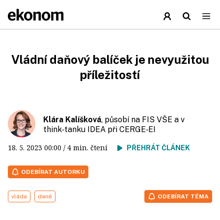
Vládní daňový balíček je nevyužitou
příležitostí
Klára Kalíšková
, působí na FIS VŠE a v
think‑tanku IDEA při CERGE‑EI
18. 5. 2023
00:00
/ 4 min. čtení
PŘEHRÁT ČLÁNEK
ODEBÍRAT AUTORKU
vláda
daně
ODEBÍRAT TÉMA