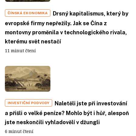
Drsný kapitalismus, který by
ČÍNSKÁ EKONOMIKA
evropské firmy nepřežily. Jak se Čína z
montovny proměnila v technologického rivala,
kterému svět nestačí
11 minut čtení
Naletěli jste při investování
INVESTIČNÍ PODVODY
a přišli o velké peníze? Mohlo být i hůř, alespoň
jste neskončili vyhladovělí v džungli
6 minut čtení