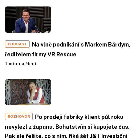
Na vlně podnikání s Markem Bárdym,
PODCAST
ředitelem firmy VR Rescue
1 minuta čtení
Po prodeji fabriky klient půl roku
ROZHOVOR
nevylezl z županu. Bohatstvím si kupujete čas.
Pak ale řešíte, co s ním, říká šéf J&T Investiční