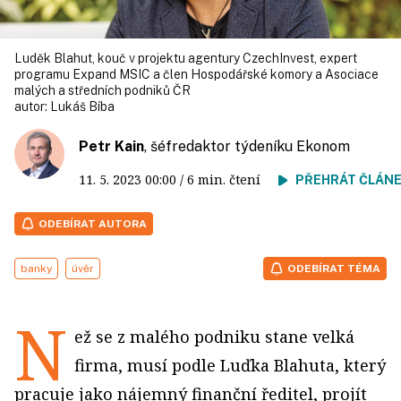
Luděk Blahut, kouč v projektu agentury CzechInvest, expert
programu Expand MSIC a člen Hospodářské komory a Asociace
malých a středních podniků ČR
autor:
Lukáš Bíba
Petr Kain
, šéfredaktor týdeníku Ekonom
11. 5. 2023
00:00
/ 6 min. čtení
PŘEHRÁT ČLÁN
ODEBÍRAT AUTORA
banky
úvěr
ODEBÍRAT TÉMA
N
ež se z malého podniku stane velká
firma, musí podle Luďka Blahuta, který
pracuje jako nájemný finanční ředitel, projít