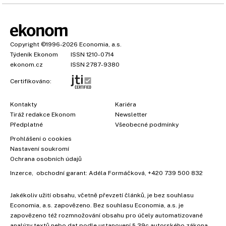
Copyright
©1996-2026
Economia, a.s.
Týdeník Ekonom
ISSN 1210-0714
ekonom.cz
ISSN 2787-9380
Certifikováno:
Kontakty
Kariéra
Tiráž redakce Ekonom
Newsletter
Předplatné
Všeobecné podmínky
Prohlášení o cookies
Nastavení soukromí
Ochrana osobních údajů
Inzerce
, obchodní garant:
Adéla Formáčková
,
+420 739 500 832
Jakékoliv užití obsahu, včetně převzetí článků, je bez souhlasu
Economia, a.s. zapovězeno. Bez souhlasu Economia, a.s. je
zapovězeno též rozmnožování obsahu pro účely automatizované
analýzy textů nebo dat podle ustanovení § 39c autorského zákona.