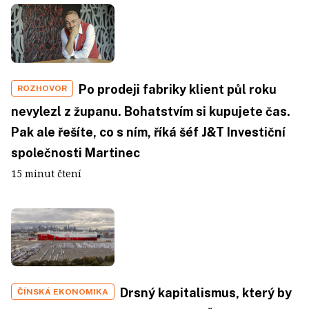
Po prodeji fabriky klient půl roku
ROZHOVOR
nevylezl z županu. Bohatstvím si kupujete čas.
Pak ale řešíte, co s ním, říká šéf J&T Investiční
společnosti Martinec
15 minut čtení
Drsný kapitalismus, který by
ČÍNSKÁ EKONOMIKA