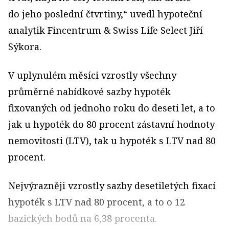
do jeho poslední čtvrtiny,“ uvedl hypoteční
analytik Fincentrum & Swiss Life Select Jiří
Sýkora.
V uplynulém měsíci vzrostly všechny
průměrné nabídkové sazby hypoték
fixovaných od jednoho roku do deseti let, a to
jak u hypoték do 80 procent zástavní hodnoty
nemovitosti (LTV), tak u hypoték s LTV nad 80
procent.
Nejvýrazněji vzrostly sazby desetiletých fixací
hypoték s LTV nad 80 procent, a to o 12
bazických bodů na 6,38 procenta.