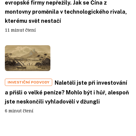
evropské firmy nepřežily. Jak se Čína z
montovny proměnila v technologického rivala,
kterému svět nestačí
11 minut čtení
Naletěli jste při investování
INVESTIČNÍ PODVODY
a přišli o velké peníze? Mohlo být i hůř, alespoň
jste neskončili vyhladovělí v džungli
6 minut čtení