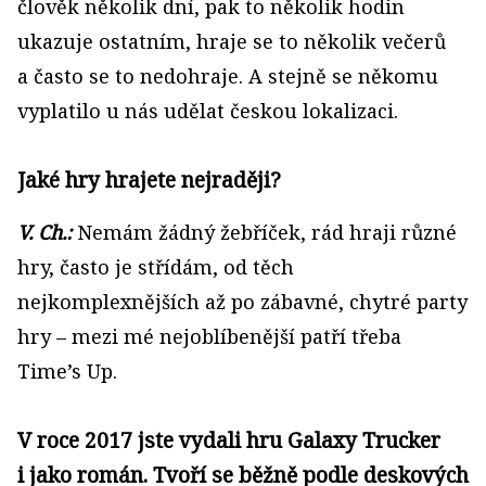
člověk několik dní, pak to několik hodin
ukazuje ostatním, hraje se to několik večerů
a často se to nedohraje. A stejně se někomu
vyplatilo u nás udělat českou lokalizaci.
Jaké hry hrajete nejraději?
V. Ch.:
Nemám žádný žebříček, rád hraji různé
hry, často je střídám, od těch
nejkomplexnějších až po zábavné, chytré party
hry – mezi mé nejoblíbenější patří třeba
Time’s Up.
V roce 2017 jste vydali hru Galaxy Trucker
i jako román. Tvoří se běžně podle deskových