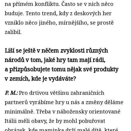
na přímém konfliktu. Často se v nich něco
buduje. Tento trend, kdy z deskových her
vzniklo něco jiného, mírnějšího, se prostě
zalíbil.
Liší se ještě v něčem zvyklosti různých
národů v tom, jaké hry tam mají rádi,
a přizpůsobujete tomu nějak své produkty
v zemích, kde je vydáváte?
P. M.:
Pro drtivou většinu zahraničních
partnerů vyrábíme hry u nás a změny děláme
minimálně. Třeba v nábožensky orientované
Itálii měli obavy, že by mohl pobuřovat
obrázek, kde maminka drží malé dítě, které