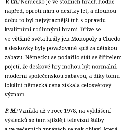
V. Ch.:
Německo je ve stolních hrách hodně
napřed, oproti nám o desítky let, a dlouhou
dobu to byl nejvýraznější trh s opravdu
kvalitními rodinnými hrami. Dříve se
ve většině světa hrály jen Monopoly a Cluedo
a deskovky byly považované spíš za dětskou
zábavu. Německu se podařilo stát se šiřitelem
pojetí, že deskové hry mohou být normální,
moderní společenskou zábavou, a díky tomu
lokální německá cena získala celosvětový
význam.
P. M.:
Vznikla už v roce 1978, na vyhlášení
výsledků se tam sjíždějí televizní štáby
a ve večerních zprávách se pak objeví, která