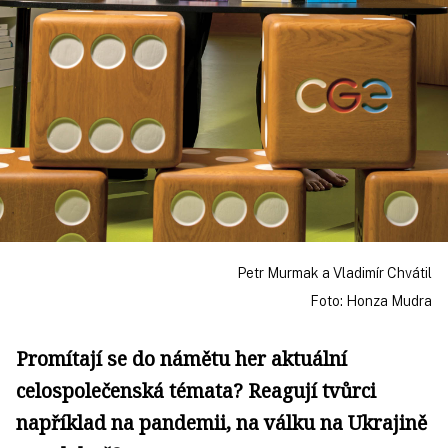
Petr Murmak a Vladimír Chvátil
Foto: Honza Mudra
Promítají se do námětu her aktuální
celospolečenská témata? Reagují tvůrci
například na pandemii, na válku na Ukrajině