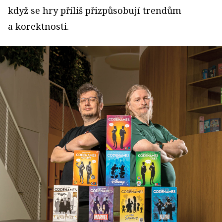
když se hry příliš přizpůsobují trendům
a korektnosti.