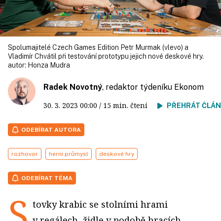
Spolumajitelé Czech Games Edition Petr Murmak (vlevo) a
Vladimír Chvátil při testování prototypu jejich nové deskové hry.
autor:
Honza Mudra
Radek Novotný
, redaktor týdeníku Ekonom
30. 3. 2023
00:00
/ 15 min. čtení
PŘEHRÁT ČLÁ
ODEBÍRAT AUTORA
rozhovor
herní průmysl
deskové hry
ODEBÍRAT TÉMA
S
tovky krabic se stolními hrami
v regálech, židle v podobě hracích