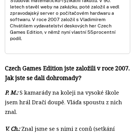
Studoval matematicko‑fyzikální fakultu. V 90.
letech stavěl weby na zakázku, poté založil a vedl
zpravodajský server o počítačovém hardwaru a
softwaru. V roce 2007 založil s Vladimírem
Chvátilem vydavatelství deskových her Czech
Games Edition, v němž nyní vlastní 55procentní
podíl.
Czech Games Edition jste založili v roce 2007.
Jak jste se dali dohromady?
P. M.:
S kamarády na koleji na vysoké škole
jsem hrál Dračí doupě. Vláďa spoustu z nich
znal.
V. Ch.:
Znal jsme se s nimi z conů (setkání