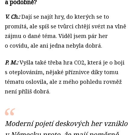
a podobně?
V. Ch.:
Dají se najít hry, do kterých se to
promítá, ale spíš se tvůrci chtějí svézt na vlně
zájmu o dané téma. Viděl jsem pár her
o covidu, ale ani jedna nebyla dobrá.
P. M.:
Vyšla také třeba hra CO2, která je o boji
s oteplováním, nějaké příznivce díky tomu
tématu oslovila, ale z mého pohledu rovněž
není příliš dobrá.
Moderní pojetí deskových her vzniklo
v Německu proto, že mají poměrně