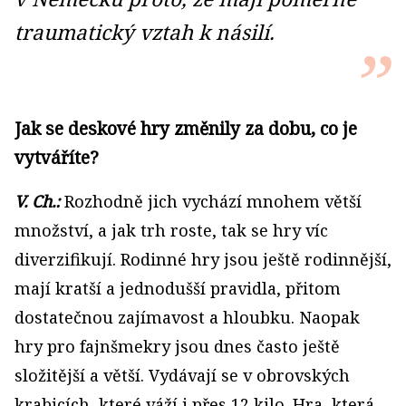
traumatický vztah k násilí.
Jak se deskové hry změnily za dobu, co je
vytváříte?
V. Ch.:
Rozhodně jich vychází mnohem větší
množství, a jak trh roste, tak se hry víc
diverzifikují. Rodinné hry jsou ještě rodinnější,
mají kratší a jednodušší pravidla, přitom
dostatečnou zajímavost a hloubku. Naopak
hry pro fajnšmekry jsou dnes často ještě
složitější a větší. Vydávají se v obrovských
krabicích, které váží i přes 12 kilo. Hra, která