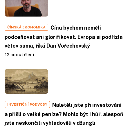
Čínu bychom neměli
ČÍNSKÁ EKONOMIKA
podceňovat ani glorifikovat. Evropa si podřízla
větev sama, říká Dan Vořechovský
12 minut čtení
Naletěli jste při investování
INVESTIČNÍ PODVODY
a přišli o velké peníze? Mohlo být i hůř, alespoň
jste neskončili vyhladovělí v džungli