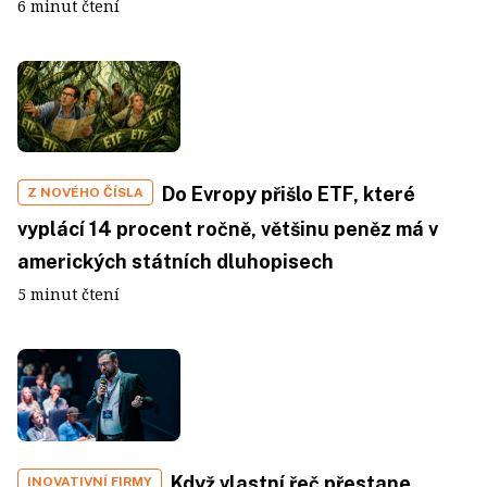
6 minut čtení
Do Evropy přišlo ETF, které
Z NOVÉHO ČÍSLA
vyplácí 14 procent ročně, většinu peněz má v
amerických státních dluhopisech
5 minut čtení
Když vlastní řeč přestane
INOVATIVNÍ FIRMY