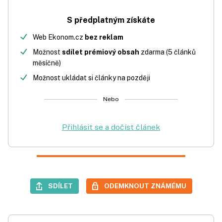
S předplatným získáte
Web Ekonom.cz
bez reklam
Možnost
sdílet prémiový obsah
zdarma (5 článků
měsíčně)
Možnost ukládat si články na později
Nebo
Přihlásit se a dočíst článek
SDÍLET
ODEMKNOUT ZNÁMÉMU