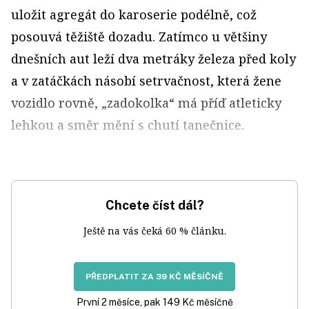
uložit agregát do karoserie podélně, což
posouvá těžiště dozadu. Zatímco u většiny
dnešních aut leží dva metráky železa před koly
a v zatáčkách násobí setrvačnost, která žene
vozidlo rovně, „zadokolka“ má příď atleticky
lehkou a směr mění s chutí tanečnice.
Chcete číst dál?
Ještě na vás čeká 60 % článku.
PŘEDPLATIT ZA 39 KČ MĚSÍČNĚ
První 2 měsíce, pak 149 Kč měsíčně