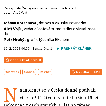
Co zajímalo Čechy na internetu v minulých letech.
autor:
Aleš Vojíř
Johana Kofroňová
, datová a vizuální novinářka
Aleš Vojíř
, vedoucí datové žurnalistiky a vizualizace
dat
Petr Hrubý
, grafik týdeníku Ekonom
16. 2. 2023
00:00
/ 1 min. čtení
PŘEHRÁT ČLÁNEK
ODEBÍRAT AUTORKU
#datavize
Google
internet
ODEBÍRAT TÉMA
N
a internet se v Česku denně podívají
více než tři čtvrtiny lidí starších 16 let.
Dokonce i z osob starších 75 let ho téměř