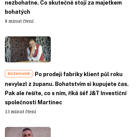
nezbohatne. Co skutečně stojí za majetkem
bohatých
8 minut čtení
Po prodeji fabriky klient půl roku
ROZHOVOR
nevylezl z županu. Bohatstvím si kupujete čas.
Pak ale řešíte, co s ním, říká šéf J&T Investiční
společnosti Martinec
15 minut čtení