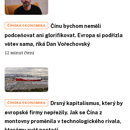
Čínu bychom neměli
ČÍNSKÁ EKONOMIKA
podceňovat ani glorifikovat. Evropa si podřízla
větev sama, říká Dan Vořechovský
12 minut čtení
Drsný kapitalismus, který by
ČÍNSKÁ EKONOMIKA
evropské firmy nepřežily. Jak se Čína z
montovny proměnila v technologického rivala,
kterému svět nestačí