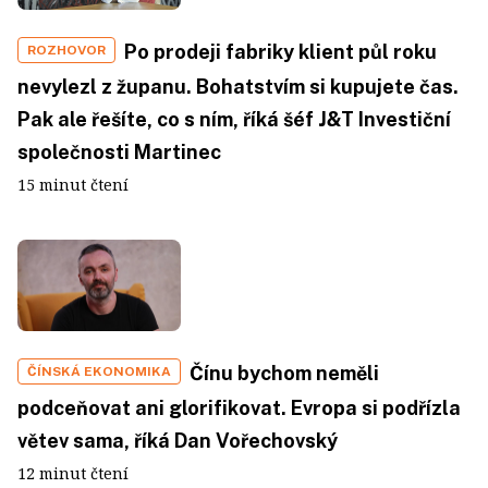
Po prodeji fabriky klient půl roku
ROZHOVOR
nevylezl z županu. Bohatstvím si kupujete čas.
Pak ale řešíte, co s ním, říká šéf J&T Investiční
společnosti Martinec
15 minut čtení
Čínu bychom neměli
ČÍNSKÁ EKONOMIKA
podceňovat ani glorifikovat. Evropa si podřízla
větev sama, říká Dan Vořechovský
12 minut čtení