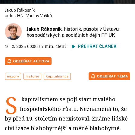
Jakub Rákosník
autor:
HN – Václav Vašků
Jakub Rákosník
, historik, působí v Ústavu
hospodářských a sociálních dějin FF UK
16. 2. 2023
00:00
/ 7 min. čtení
PŘEHRÁT ČLÁNEK
ODEBÍRAT AUTORA
názory
historie
kapitalismus
ODEBÍRAT TÉMA
S
kapitalismem se pojí start trvalého
hospodářského růstu. Neznamená to, že
by před 19. stoletím neexistoval. Známe lidské
civilizace blahobytnější a méně blahobytné.