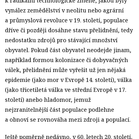
k radikální technologické změně, jakou byly
vynález zemědělství v neolitu nebo agrární
a průmyslová revoluce v 19. století, populace
dříve či později dosáhne stavu přelidnění, tedy
nedostatku zdrojů pro stávající množství
obyvatel. Pokud část obyvatel neodejde jinam,
například formou kolonizace či dobyvačných
válek, přelidnění může vyřešit už jen nějaká
epidemie (jako mor v Evropě 14. století), válka
(jako třicetiletá válka ve střední Evropě v 17.
století) anebo hladomor, jemuž
nejzranitelnější část populace podlehne
a obnoví se rovnováha mezi zdroji a populací.
Ještě poměrně nedávno, v 60. letech 20. století,