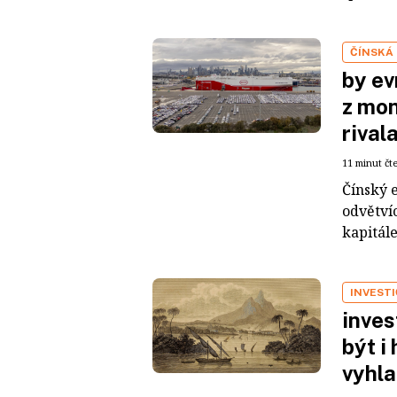
ČÍNSKÁ
by ev
z mon
rival
11 minut čt
Čínský 
odvětvíc
kapitál
INVEST
inves
být i
vyhla