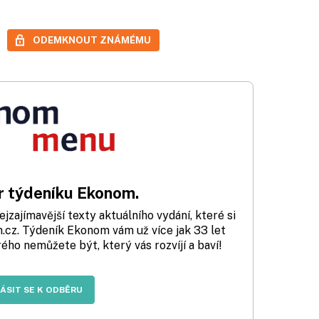
ODEMKNOUT ZNÁMÉMU
 týdeníku Ekonom.
zajímavější texty aktuálního vydání, které si
cz. Týdeník Ekonom vám už více jak 33 let
rého nemůžete být, který vás rozvíjí a baví!
LÁSIT SE K ODBĚRU