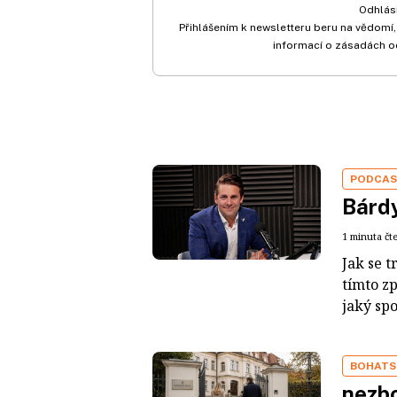
Odhlási
Přihlášením k newsletteru beru na vědomí,
informací o zásadách o
PODCA
Bárdy
1 minuta čt
Jak se t
tímto z
jaký sp
BOHATS
nezbo