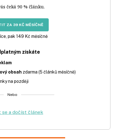
vás čeká 90 % článku.
IT ZA 39 KČ MĚSÍČNĚ
íce, pak 149 Kč měsíčně
dplatným získáte
eklam
iový obsah
zdarma (5 článků měsíčně)
nky na později
Nebo
t se a dočíst článek