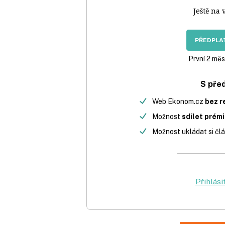
Ještě na 
PŘEDPLAT
První 2 měs
S pře
Web Ekonom.cz
bez r
Možnost
sdílet prém
Možnost ukládat si člá
Přihlási