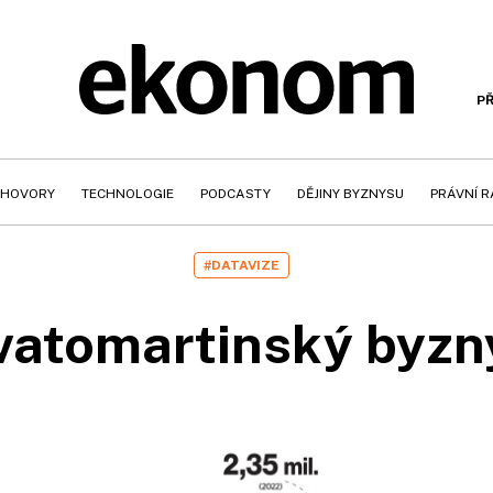
PŘ
HOVORY
TECHNOLOGIE
PODCASTY
DĚJINY BYZNYSU
PRÁVNÍ 
#DATAVIZE
vatomartinský byzn