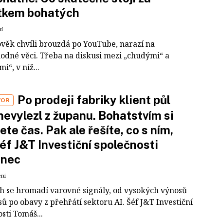
tkem bohatých
ní
ověk chvíli brouzdá po YouTube, narazí na
odné věci. Třeba na diskusi mezi „chudými“ a
i“, v níž...
Po prodeji fabriky klient půl
VOR
nevylezl z županu. Bohatstvím si
ete čas. Pak ale řešíte, co s ním,
šéf J&T Investiční společnosti
inec
ení
ch se hromadí varovné signály, od vysokých výnosů
ů po obavy z přehřátí sektoru AI. Šéf J&T Investiční
sti Tomáš...