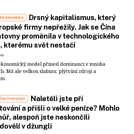
Drsný kapitalismus, který
 EKONOMIKA
ropské firmy nepřežily. Jak se Čína
tovny proměnila v technologického
a, kterému svět nestačí
ení
ekonomický model přinesl dominanci v mnoha
h. Má ale velkou slabinu: plýtvání zdroji a
em.
Naletěli jste při
IČNÍ PODVODY
tování a přišli o velké peníze? Mohlo
 hůř, alespoň jste neskončili
dovělí v džungli