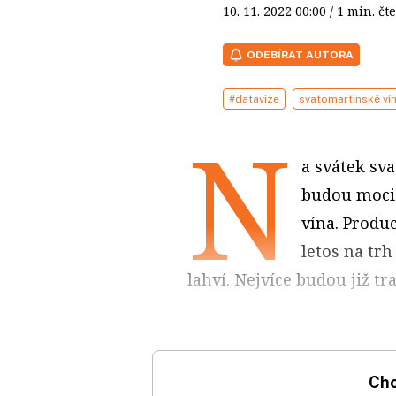
10. 11. 2022
00:00
/ 1 min. 
ODEBÍRAT AUTORA
#datavize
svatomartinské ví
N
a svátek sva
budou moci 
vína. Produc
letos na tr
lahví. Nejvíce budou již tr
Chc