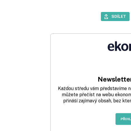
SDÍLET
Newsletter
Každou středu vám představíme nej
můžete přečíst na webu ekonom.
přináší zajímavý obsah, bez kte
PŘIH