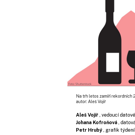
Na trh letos zamíří rekordních 
autor:
Aleš Vojíř
Aleš Vojíř
, vedoucí datové
Johana Kofroňová
, datov
Petr Hrubý
, grafik týde