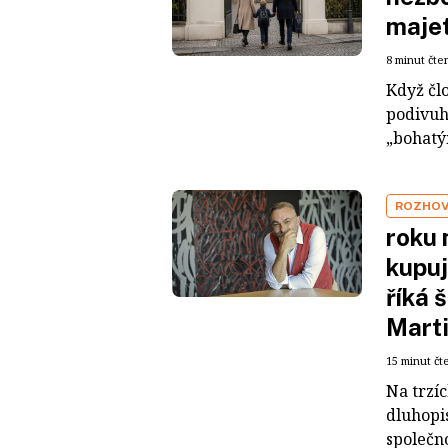
maje
8 minut čte
Když čl
podivuh
„bohatým
ROZHO
roku 
kupuj
říká 
Mart
15 minut čt
Na trzí
dluhopis
společno