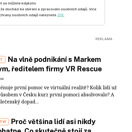
t se můžete kdykoliv.
 že dochází ke sbírání a zpracování osobních údajů. Více
chrany osobních údajů naleznete
ZDE
.
Na vlně podnikání s Markem
ST
m, ředitelem firmy VR Rescue
ení
rénuje první pomoc ve virtuální realitě? Kolik lidí už
působem v Česku kurz první pomoci absolvovalo? A
olečenský dopad...
Proč většina lidí asi nikdy
TVÍ
hatne. Co skutečně stojí za