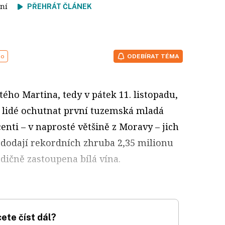
čtení
PŘEHRÁT ČLÁNEK
no
ODEBÍRAT TÉMA
tého Martina, tedy v pátek 11. listopadu,
lidé ochutnat první tuzemská mladá
enti – v naprosté většině z Moravy – jich
h dodají rekordních zhruba 2,35 milionu
adičně zastoupena bílá vína.
ete číst dál?