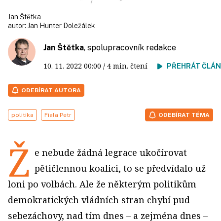
Jan Štětka
autor:
Jan Hunter Doležálek
Jan Štětka
, spolupracovník redakce
10. 11. 2022
00:00
/ 4 min. čtení
PŘEHRÁT ČLÁ
ODEBÍRAT AUTORA
politika
Fiala Petr
ODEBÍRAT TÉMA
Ž
e nebude žádná legrace ukočírovat
pětičlennou koalici, to se předvídalo už
loni po volbách. Ale že některým politikům
demokratických vládních stran chybí pud
sebezáchovy, nad tím dnes – a zejména dnes –