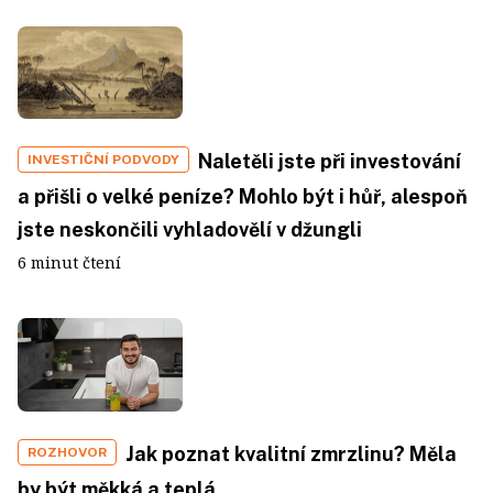
Naletěli jste při investování
INVESTIČNÍ PODVODY
a přišli o velké peníze? Mohlo být i hůř, alespoň
jste neskončili vyhladovělí v džungli
6 minut čtení
Jak poznat kvalitní zmrzlinu? Měla
ROZHOVOR
by být měkká a teplá