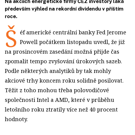
Na akciích energetické firmy ČEZ investory láká
především výhled na rekordní dividendu v příštím
roce.
Š
éf americké centrální banky Fed Jerome
Powell počátkem listopadu uvedl, že již
na prosincovém zasedání možná přijde čas
zpomalit tempo zvyšování úrokových sazeb.
Podle některých analytiků by tak mohly
akciové trhy koncem roku solidně posilovat.
Těžit z toho mohou třeba polovodičové
společnosti Intel a AMD, které v průběhu
letošního roku ztratily více než 40 procent
hodnoty.