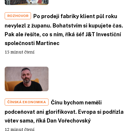
Po prodeji fabriky klient půl roku
ROZHOVOR
nevylezl z županu. Bohatstvím si kupujete čas.
Pak ale řešíte, co s ním, říká šéf J&T Investiční
společnosti Martinec
15 minut čtení
Čínu bychom neměli
ČÍNSKÁ EKONOMIKA
podceňovat ani glorifikovat. Evropa si podřízla
větev sama, říká Dan Vořechovský
12 minut čtení