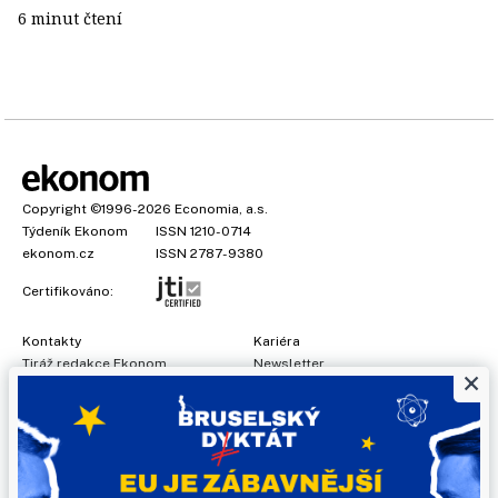
6 minut čtení
Copyright
©1996-2026
Economia, a.s.
Týdeník Ekonom
ISSN 1210-0714
ekonom.cz
ISSN 2787-9380
Certifikováno:
Kontakty
Kariéra
Tiráž redakce Ekonom
Newsletter
×
Předplatné
Všeobecné podmínky
Prohlášení o cookies
Nastavení soukromí
Ochrana osobních údajů
Inzerce
, obchodní garant:
Adéla Formáčková
,
+420 739 500 832