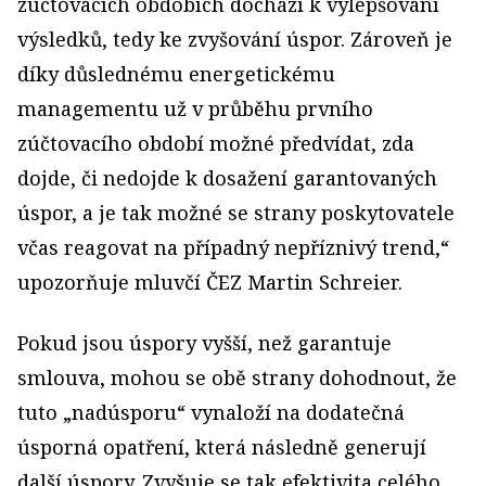
zúčtovacích obdobích dochází k vylepšování
výsledků, tedy ke zvyšování úspor. Zároveň je
díky důslednému energetickému
managementu už v průběhu prvního
zúčtovacího období možné předvídat, zda
dojde, či nedojde k dosažení garantovaných
úspor, a je tak možné se strany poskytovatele
včas reagovat na případný nepříznivý trend,“
upozorňuje mluvčí ČEZ Martin Schreier.
Pokud jsou úspory vyšší, než garantuje
smlouva, mohou se obě strany dohodnout, že
tuto „nadúsporu“ vynaloží na dodatečná
úsporná opatření, která následně generují
další úspory. Zvyšuje se tak efektivita celého