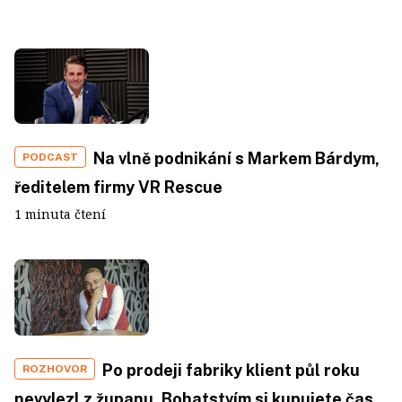
Na vlně podnikání s Markem Bárdym,
PODCAST
ředitelem firmy VR Rescue
1 minuta čtení
Po prodeji fabriky klient půl roku
ROZHOVOR
nevylezl z županu. Bohatstvím si kupujete čas.