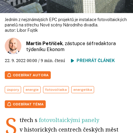
Jedním z nejznámějších EPC projektů je instalace fotovoltaických
panelů na střechu Nové scény Národního divadla.
autor:
Libor Fojtík
Martin Petříček
, zástupce šéfredaktora
týdeníku Ekonom
22. 9. 2022
00:00
/ 9 min. čtení
PŘEHRÁT ČLÁNEK
ODEBÍRAT AUTORA
úspory
energie
fotovoltaika
energetika
ODEBÍRAT TÉMA
S
třech s
fotovoltaickými panely
v historických centrech českých měst