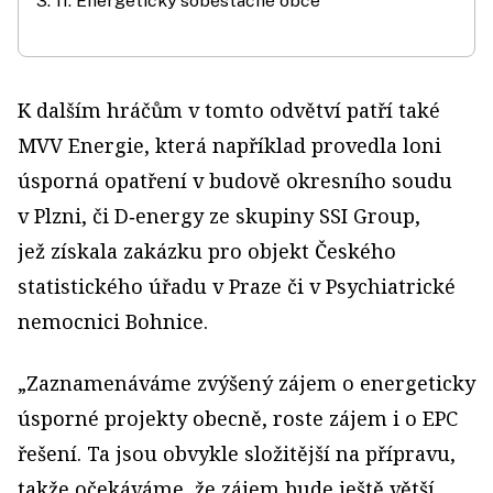
3. 11. Energeticky soběstačné obce
K dalším hráčům v tomto odvětví patří také
MVV Energie, která například provedla loni
úsporná opa­tření v budově okresního soudu
v Plzni, či D‑energy ze skupiny SSI Group,
jež získala zakázku pro objekt Českého
statistického úřadu v Praze či v Psychiatrické
nemocnici Bohnice.
„Zaznamenáváme zvýšený zájem o energeticky
úsporné projekty obecně, roste zájem i o EPC
řešení. Ta jsou obvykle složitější na přípravu,
takže očekáváme, že zájem bude ještě větší