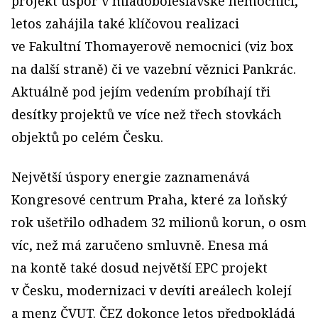
projekt úspor v mladoboleslavské nemocnici,
letos zahájila také klíčovou realizaci
ve Fakultní Thomayerově nemocnici (viz box
na další straně) či ve vazební věznici Pankrác.
Aktuálně pod jejím vedením probíhají tři
desítky projektů ve více než třech stovkách
objektů po celém Česku.
Největší úspory energie zaznamenává
Kongresové centrum Praha, které za loňský
rok ušetřilo odhadem 32 milionů korun, o osm
víc, než má zaručeno smluvně. Enesa má
na kontě také dosud největší EPC projekt
v Česku, modernizaci v devíti areálech kolejí
a menz ČVUT. ČEZ dokonce letos předpokládá