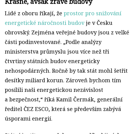
Krásné, avšak žravé budovy
Lidé z oboru říkají, že
prostor pro snižování
energetické náročnosti budov
je v Česku
obrovský. Zejména veřejné budovy jsou z velké
části podinvestované. „Podle analýzy
ministerstva průmyslu jsou více než tři
čtvrtiny státních budov energeticky
nehospodárných. Ročně by tak stát mohl šetřit
desítky miliard korun. Zároveň bychom tím
posílili naši energetickou nezávislost
a bezpečnost,“ říká Kamil Čermák, generální
ředitel ČEZ ESCO, která se především zabývá
úsporami energií.