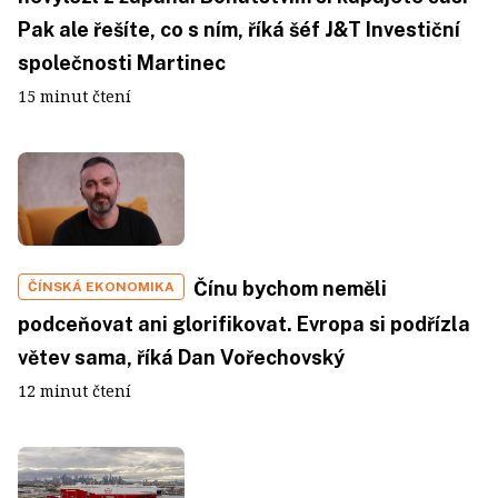
Pak ale řešíte, co s ním, říká šéf J&T Investiční
společnosti Martinec
15 minut čtení
Čínu bychom neměli
ČÍNSKÁ EKONOMIKA
podceňovat ani glorifikovat. Evropa si podřízla
větev sama, říká Dan Vořechovský
12 minut čtení