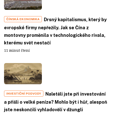
Drsný kapitalismus, který by
ČÍNSKÁ EKONOMIKA
evropské firmy nepřežily. Jak se Čína z
montovny proměnila v technologického rivala,
kterému svět nestačí
11 minut čtení
Naletěli jste při investování
INVESTIČNÍ PODVODY
a přišli o velké peníze? Mohlo být i hůř, alespoň
jste neskončili vyhladovělí v džungli