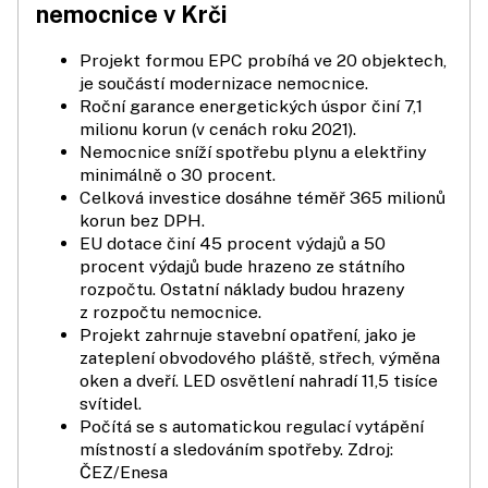
nemocnice v Krči
Projekt formou EPC probíhá ve 20 objektech,
je součástí modernizace nemocnice.
Roční garance energetických úspor činí 7,1
milionu korun (v cenách roku 2021).
Nemocnice sníží spotřebu plynu a elektřiny
minimálně o 30 procent.
Celková investice dosáhne téměř 365 milionů
korun bez DPH.
EU dotace činí 45 procent výdajů a 50
procent výdajů bude hrazeno ze státního
rozpočtu. Ostatní náklady budou hrazeny
z rozpočtu nemocnice.
Projekt zahrnuje stavební opatření, jako je
zateplení obvodového pláště, střech, výměna
oken a dveří. LED osvětlení nahradí 11,5 tisíce
svítidel.
Počítá se s automatickou regulací vytápění
místností a sledováním spotřeby. Zdroj:
ČEZ/Enesa