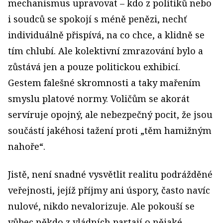
mechanismus upravovat – kdo z politiků nebo
i soudců se spokojí s méně penězi, nechť
individuálně přispívá, na co chce, a klidně se
tím chlubí. Ale kolektivní zmrazování bylo a
zůstává jen a pouze politickou exhibicí.
Gestem falešné skromnosti a taky mařením
smyslu platové normy. Voličům se akorát
servíruje opojný, ale nebezpečný pocit, že jsou
součástí jakéhosi tažení proti „těm hamižným
nahoře“.
Jistě, není snadné vysvětlit realitu podrážděné
veřejnosti, jejíž příjmy ani úspory, často navíc
nulové, nikdo nevalorizuje. Ale pokouší se
vůbec někdo z vládních partají o nějaké