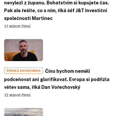
nevylezl z županu. Bohatstvím si kupujete čas.
Pak ale řešíte, co s ním, říká šéf J&T Investiční
společnosti Martinec
15 minut čtení
Čínu bychom neměli
ČÍNSKÁ EKONOMIKA
podceňovat ani glorifikovat. Evropa si podřízla
větev sama, říká Dan Vořechovský
12 minut čtení