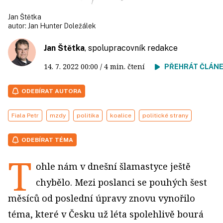
Jan Štětka
autor:
Jan Hunter Doležálek
Jan Štětka
, spolupracovník redakce
14. 7. 2022
00:00
/ 4 min. čtení
PŘEHRÁT ČLÁN
ODEBÍRAT AUTORA
Fiala Petr
mzdy
politika
koalice
politické strany
ODEBÍRAT TÉMA
T
ohle nám v dnešní šlamastyce ještě
chybělo. Mezi poslanci se pouhých šest
měsíců od poslední úpravy znovu vynořilo
téma, které v Česku už léta spolehlivě bourá