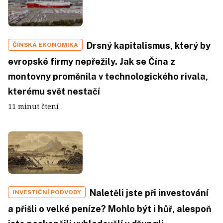
Drsný kapitalismus, který by
ČÍNSKÁ EKONOMIKA
evropské firmy nepřežily. Jak se Čína z
montovny proměnila v technologického rivala,
kterému svět nestačí
11 minut čtení
Naletěli jste při investování
INVESTIČNÍ PODVODY
a přišli o velké peníze? Mohlo být i hůř, alespoň