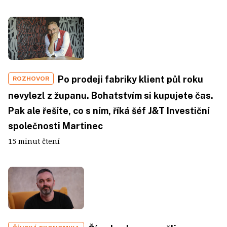
Po prodeji fabriky klient půl roku
ROZHOVOR
nevylezl z županu. Bohatstvím si kupujete čas.
Pak ale řešíte, co s ním, říká šéf J&T Investiční
společnosti Martinec
15 minut čtení