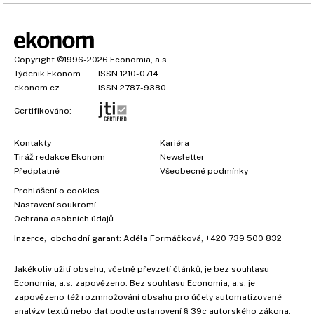
Copyright
©1996-2026
Economia, a.s.
Týdeník Ekonom
ISSN 1210-0714
ekonom.cz
ISSN 2787-9380
Certifikováno:
Kontakty
Kariéra
Tiráž redakce Ekonom
Newsletter
Předplatné
Všeobecné podmínky
Prohlášení o cookies
Nastavení soukromí
Ochrana osobních údajů
Inzerce
, obchodní garant:
Adéla Formáčková
,
+420 739 500 832
Jakékoliv užití obsahu, včetně převzetí článků, je bez souhlasu
Economia, a.s. zapovězeno. Bez souhlasu Economia, a.s. je
zapovězeno též rozmnožování obsahu pro účely automatizované
analýzy textů nebo dat podle ustanovení § 39c autorského zákona.