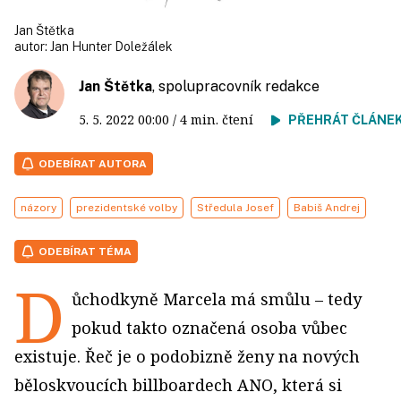
Jan Štětka
autor:
Jan Hunter Doležálek
Jan Štětka
, spolupracovník redakce
5. 5. 2022
00:00
/ 4 min. čtení
PŘEHRÁT ČLÁNE
ODEBÍRAT AUTORA
názory
prezidentské volby
Středula Josef
Babiš Andrej
ODEBÍRAT TÉMA
D
ůchodkyně Marcela má smůlu – tedy
pokud takto označená osoba vůbec
existuje. Řeč je o podobizně ženy na nových
běloskvoucích billboardech ANO, která si