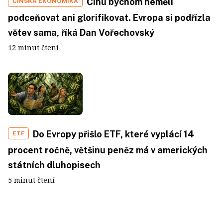
Čínu bychom neměli
ČÍNSKÁ EKONOMIKA
podceňovat ani glorifikovat. Evropa si podřízla
větev sama, říká Dan Vořechovský
12 minut čtení
Do Evropy přišlo ETF, které vyplácí 14
ETF
procent ročně, většinu peněz má v amerických
státních dluhopisech
5 minut čtení