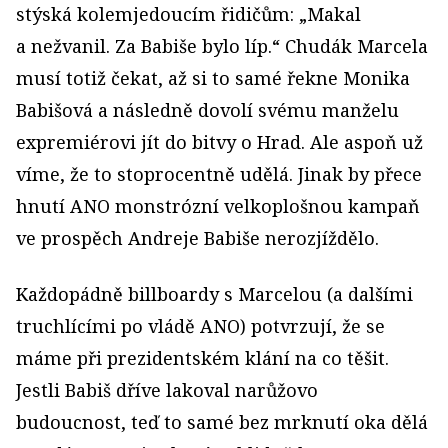
stýská kolemjedoucím řidičům: „Makal
a nežvanil. Za Babiše bylo líp.“ Chudák Marcela
musí totiž čekat, až si to samé řekne Monika
Babišová a následně dovolí svému manželu
expremiérovi jít do bitvy o Hrad. Ale aspoň už
víme, že to stoprocentně udělá. Jinak by přece
hnutí ANO monstrózní velkoplošnou kampaň
ve prospěch Andreje Babiše nerozjíždělo.
Každopádně billboardy s Marcelou (a dalšími
truchlícími po vládě ANO) potvrzují, že se
máme při prezidentském klání na co těšit.
Jestli Babiš dříve lakoval narůžovo
budoucnost, teď to samé bez mrknutí oka dělá