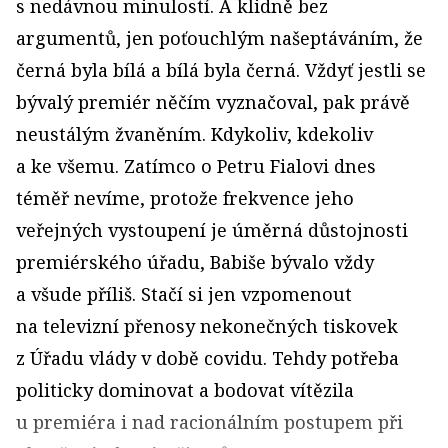
s nedávnou minulostí. A klidně bez
argumentů, jen poťouchlým našeptáváním, že
černá byla bílá a bílá byla černá. Vždyť jestli se
bývalý premiér něčím vyznačoval, pak právě
neustálým žvaněním. Kdykoliv, kdekoliv
a ke všemu. Zatímco o Petru Fialovi dnes
téměř nevíme, protože frekvence jeho
veřejných vystoupení je úměrná důstojnosti
premiérského úřadu, Babiše bývalo vždy
a všude příliš. Stačí si jen vzpomenout
na televizní přenosy nekonečných tiskovek
z Úřadu vlády v době covidu. Tehdy potřeba
politicky dominovat a bodovat vítězila
u premiéra i nad racionálním postupem při