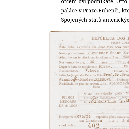
otcem byl podnikatel Otto
paláce v Praze‑Bubenči, kt
Spojených států americkýc