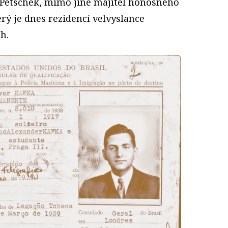
 Petschek, mimo jiné majitel honosného
erý je dnes rezidencí velvyslance
h.