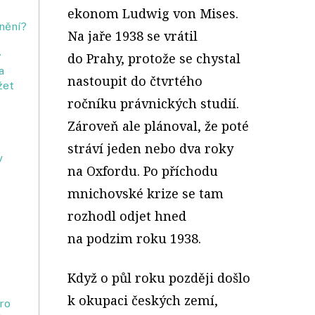
ekonom Ludwig von Mises.
anění?
Na jaře 1938 se vrátil
y
do Prahy, protože se chystal
a
nastoupit do čtvrtého
žet
ročníku právnických studií.
Zároveň ale plánoval, že poté
stráví jeden nebo dva roky
v
na Oxfordu. Po příchodu
mnichovské krize se tam
rozhodl odjet hned
na podzim roku 1938.
Když o půl roku později došlo
k okupaci českých zemí,
ro