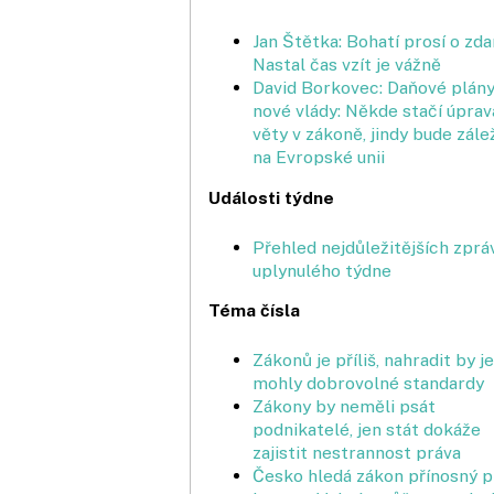
Jan Štětka: Bohatí prosí o zd
Nastal čas vzít je vážně
David Borkovec: Daňové plán
nové vlády: Někde stačí úprav
věty v zákoně, jindy bude zále
na Evropské unii
Události týdne
Přehled nejdůležitějších zprá
uplynulého týdne
Téma čísla
Zákonů je příliš, nahradit by je
mohly dobrovolné standardy
Zákony by neměli psát
podnikatelé, jen stát dokáže
zajistit nestrannost práva
Česko hledá zákon přínosný p