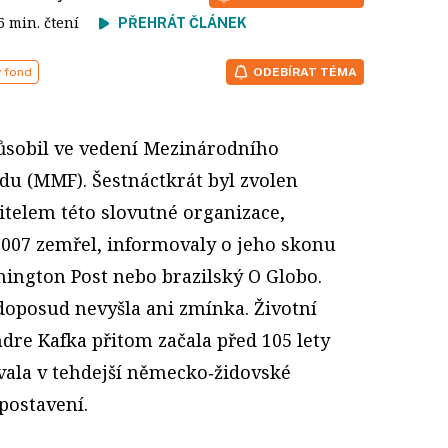
 6 min. čtení
PŘEHRÁT ČLÁNEK
 fond
ODEBÍRAT TÉMA
působil ve vedení Mezinárodního
u (MMF). Šestnáctkrát byl zvolen
telem této slovutné organizace,
2007 zemřel, informovaly o jeho skonu
ington Post nebo brazilský O Globo.
oposud nevyšla ani zmínka. Životní
e Kafka přitom začala před 105 lety
á­vala v tehdejší německo‑židovské
postavení.