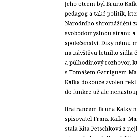
Jeho otcem byl Bruno Kaf
pedagog a také politik, kt
Národního shromáždění 
svobodomyslnou stranu a 
společenství. Díky němu 
na návštěvu letního sídla
a půlhodinový rozhovor, kt
s Tomášem Garriguem Masa
Kafka dokonce zvolen rek
do funkce už ale nenastoup
Bratrancem Bruna Kafky n
spisovatel Franz Kafka. M
stala Rita Petschková z ne