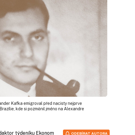
ander Kafka emigroval před nacisty nejprve
 Brazílie, kde si pozměnil jméno na Alexandre
edaktor týdeníku Ekonom
ODEBÍRAT AUTORA