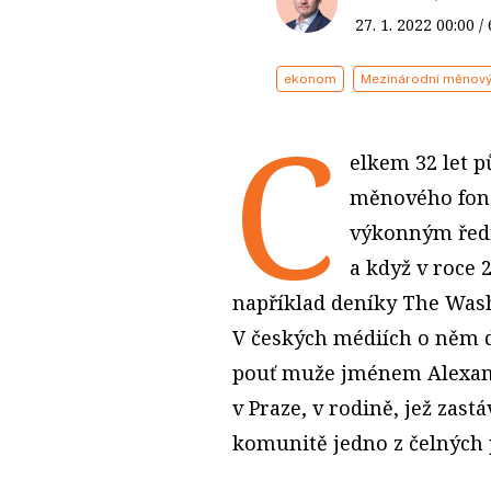
27. 1. 2022
00:00
/
ekonom
Mezinárodní měnový
C
elkem 32 let 
měnového fond
výkonným ředi
a když v roce 
například deníky The Wash
V českých médiích o něm d
pouť muže jménem Alexandr
v Praze, v rodině, jež zast
komunitě jedno z čelných 