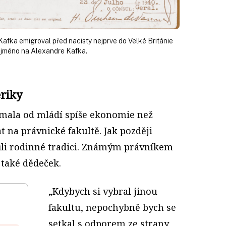
afka emigroval před nacisty nejprve do Velké Británie
il jméno na Alexandre Kafka.
eriky
mala od mládí spíše ekonomie než
t na právnické fakultě. Jak později
vůli rodinné tradici. Známým právníkem
 také dědeček.
„Kdybych si vybral jinou
fakultu, nepochybně bych se
setkal s odporem ze strany