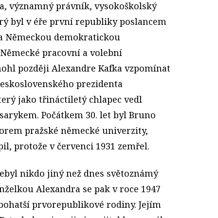
ka, významný právník, vysokoškolský
erý byl v éře první republiky poslancem
za Německou demokratickou
Německé pracovní a volební
mohl později Alexandre Kafka vzpomínat
 československého prezidenta
erý jako třináctiletý chlapec vedl
rykem. Počátkem 30. let byl Bruno
torem pražské německé univerzity,
il, protože v červenci 1931 zemřel.
ebyl nikdo jiný než dnes světoznámý
anželkou Alexandra se pak v roce 1947
jbohatší prvorepublikové rodiny. Jejím