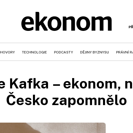
PŘ
HOVORY
TECHNOLOGIE
PODCASTY
DĚJINY BYZNYSU
PRÁVNÍ 
e Kafka – ekonom, n
Česko zapomnělo