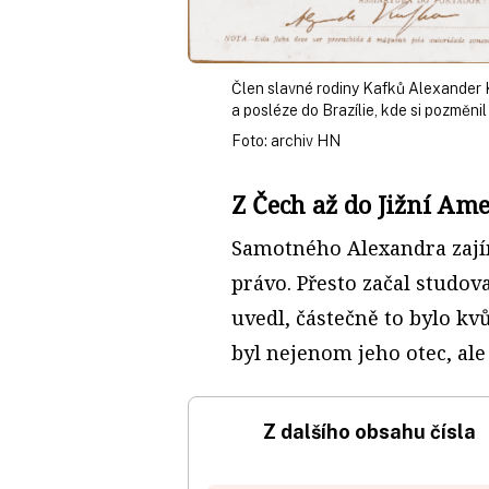
Člen slavné rodiny Kafků Alexander K
a posléze do Brazílie, kde si pozměn
Foto: archiv HN
Z Čech až do Jižní Am
Samotného Alexandra zají
právo. Přesto začal studova
uvedl, částečně to bylo k
byl nejenom jeho otec, ale
Z dalšího obsahu čísla