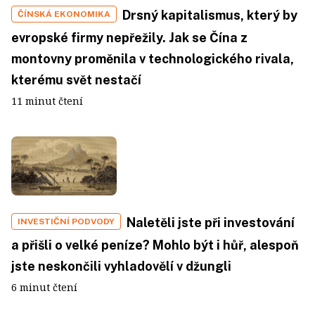
Drsný kapitalismus, který by
ČÍNSKÁ EKONOMIKA
evropské firmy nepřežily. Jak se Čína z
montovny proměnila v technologického rivala,
kterému svět nestačí
11 minut čtení
Naletěli jste při investování
INVESTIČNÍ PODVODY
a přišli o velké peníze? Mohlo být i hůř, alespoň
jste neskončili vyhladovělí v džungli
6 minut čtení