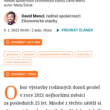
Ředitel společnosti Ekonomické stavby David Mencl
autor:
Matej Slávik
David Mencl
, ředitel společnosti
Ekonomické stavby
6. 1. 2022
00:00
/ 2 min. čtení
PŘEHRÁT ČLÁNEK
ODEBÍRAT AUTORA
výstavba
bydlení
dodavatelský řetězec
materiály
ceny nemovitostí
ODEBÍRAT TÉMA
O
bor výstavby rodinných domů prošel
v roce 2021 nejhoršími měsíci
za posledních 25 let. Mnohé z těchto zátěží si