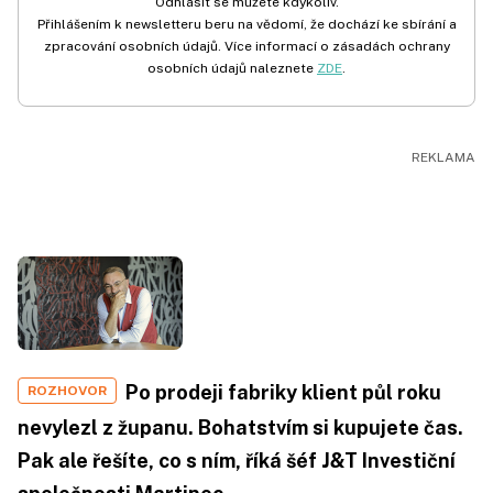
Odhlásit se můžete kdykoliv.
Přihlášením k newsletteru beru na vědomí, že dochází ke sbírání a
zpracování osobních údajů. Více informací o zásadách ochrany
osobních údajů naleznete
ZDE
.
Po prodeji fabriky klient půl roku
ROZHOVOR
nevylezl z županu. Bohatstvím si kupujete čas.
Pak ale řešíte, co s ním, říká šéf J&T Investiční