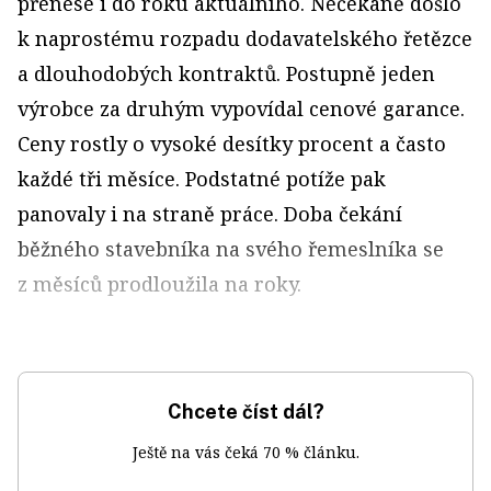
přenese i do roku aktuálního. Nečekaně došlo
k naprostému rozpadu dodavatelského řetězce
a dlouhodobých kontraktů. Postupně jeden
výrobce za druhým vypovídal cenové garance.
Ceny rostly o vysoké desítky procent a často
každé tři měsíce. Podstatné potíže pak
panovaly i na straně práce. Doba čekání
běžného stavebníka na svého řemeslníka se
z měsíců prodloužila na roky.
Chcete číst dál?
Ještě na vás čeká 70 % článku.