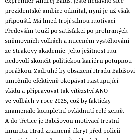
expremiér Andrej Babiš. Ještě nedávno sice
prezidentské ambice odmítal, nyní je už však
připouští. Má hned trojí silnou motivaci.
Především touží po satisfakci po prohraných
sněmovních volbách a nuceném vystěhování
ze Strakovy akademie. Jeho ješitnost mu
nedovolí skončit politickou kariéru potupnou
porážkou. Zadruhé by obsazení Hradu Babišovi
umožnilo efektivně okopávat nastupující
vládu a připravovat tak vítězství ANO
ve volbách v roce 2025, což by fakticky
znamenalo kompletní ovládnutí celé země.
A do třetice je Babišovou motivací trestní
imunita. Hrad znamená úkryt před policií