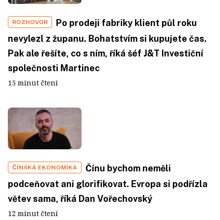
Po prodeji fabriky klient půl roku
ROZHOVOR
nevylezl z županu. Bohatstvím si kupujete čas.
Pak ale řešíte, co s ním, říká šéf J&T Investiční
společnosti Martinec
15 minut čtení
Čínu bychom neměli
ČÍNSKÁ EKONOMIKA
podceňovat ani glorifikovat. Evropa si podřízla
větev sama, říká Dan Vořechovský
12 minut čtení