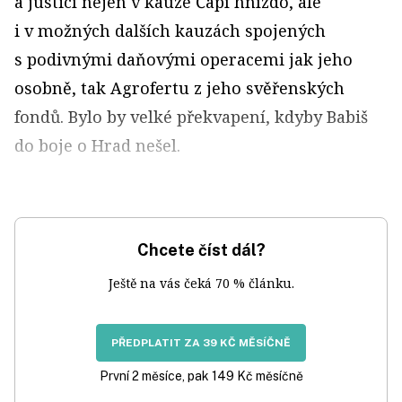
a justicí nejen v kauze Čapí hnízdo, ale
i v možných dalších kauzách spojených
s podivnými daňovými operacemi jak jeho
osobně, tak Agrofertu z jeho svěřenských
fondů. Bylo by velké překvapení, kdyby Babiš
do boje o Hrad nešel.
Chcete číst dál?
Ještě na vás čeká 70 % článku.
PŘEDPLATIT ZA 39 KČ MĚSÍČNĚ
První 2 měsíce, pak 149 Kč měsíčně