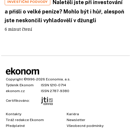
Naletěli jste při investování
INVESTIČNÍ PODVODY
a přišli o velké peníze? Mohlo být i hůř, alespoň
jste neskončili vyhladovělí v džungli
6 minut čtení
Copyright
©1996-2026
Economia, a.s.
Týdeník Ekonom
ISSN 1210-0714
ekonom.cz
ISSN 2787-9380
Certifikováno:
Kontakty
Kariéra
Tiráž redakce Ekonom
Newsletter
Předplatné
Všeobecné podmínky