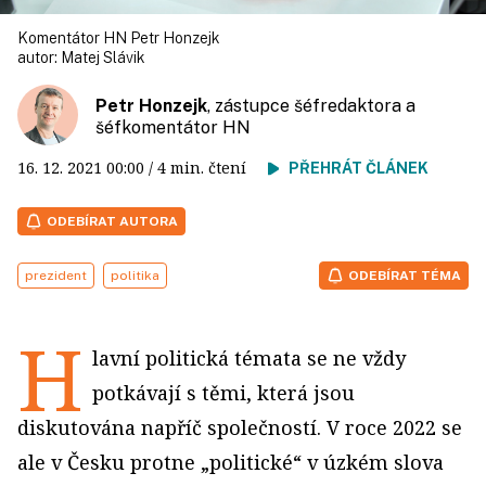
Komentátor HN Petr Honzejk
autor:
Matej Slávik
Petr Honzejk
, zástupce šéfredaktora a
šéfkomentátor HN
16. 12. 2021
00:00
/ 4 min. čtení
PŘEHRÁT ČLÁNEK
ODEBÍRAT AUTORA
prezident
politika
ODEBÍRAT TÉMA
H
lavní politická témata se ne vždy
potkávají s těmi, která jsou
diskutována napříč společností. V roce 2022 se
ale v Česku protne „politické“ v úzkém slova