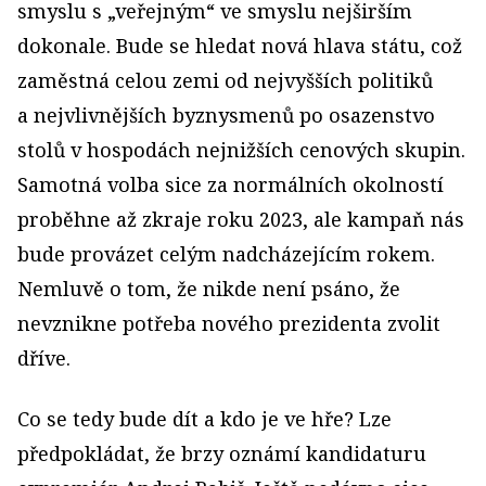
smyslu s „veřejným“ ve smyslu nejširším
dokonale. Bude se hledat nová hlava státu, což
zaměstná celou zemi od nejvyšších politiků
a nejvlivnějších byznysmenů po osazenstvo
stolů v hospodách nejnižších cenových skupin.
Samotná volba sice za normálních okolností
proběhne až zkraje roku 2023, ale kampaň nás
bude provázet celým nadcházejícím rokem.
Nemluvě o tom, že nikde není psáno, že
nevznikne potřeba nového prezidenta zvolit
dříve.
Co se tedy bude dít a kdo je ve hře? Lze
předpokládat, že brzy oznámí kandidaturu