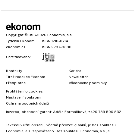
Copyright
©1996-2026
Economia, a.s.
Týdeník Ekonom
ISSN 1210-0714
ekonom.cz
ISSN 2787-9380
Certifikováno:
Kontakty
Kariéra
Tiráž redakce Ekonom
Newsletter
Předplatné
Všeobecné podmínky
Prohlášení o cookies
Nastavení soukromí
Ochrana osobních údajů
Inzerce
, obchodní garant:
Adéla Formáčková
,
+420 739 500 832
Jakékoliv užití obsahu, včetně převzetí článků, je bez souhlasu
Economia, a.s. zapovězeno. Bez souhlasu Economia, a.s. je