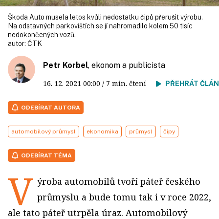
Škoda Auto musela letos kvůli nedostatku čipů přerušit výrobu.
Na odstavných parko­vištích se jí nahro­madilo kolem 50 tisíc
nedokončených vozů.
autor:
ČTK
Petr Korbel
, ekonom a publicista
16. 12. 2021
00:00
/ 7 min. čtení
PŘEHRÁT ČLÁ
ODEBÍRAT AUTORA
automobilový průmysl
ekonomika
průmysl
čipy
ODEBÍRAT TÉMA
V
ýroba automobilů tvoří páteř českého
průmyslu a bude tomu tak i v roce 2022,
ale tato páteř utrpěla úraz. Automobilový