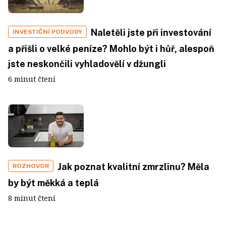
Naletěli jste při investování
INVESTIČNÍ PODVODY
a přišli o velké peníze? Mohlo být i hůř, alespoň
jste neskončili vyhladovělí v džungli
6 minut čtení
Jak poznat kvalitní zmrzlinu? Měla
ROZHOVOR
by být měkká a teplá
8 minut čtení