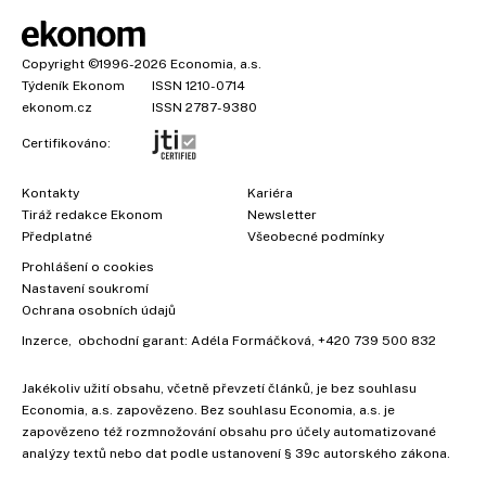
Copyright
©1996-2026
Economia, a.s.
Týdeník Ekonom
ISSN 1210-0714
ekonom.cz
ISSN 2787-9380
Certifikováno:
Kontakty
Kariéra
Tiráž redakce Ekonom
Newsletter
Předplatné
Všeobecné podmínky
Prohlášení o cookies
Nastavení soukromí
Ochrana osobních údajů
Inzerce
, obchodní garant:
Adéla Formáčková
,
+420 739 500 832
Jakékoliv užití obsahu, včetně převzetí článků, je bez souhlasu
Economia, a.s. zapovězeno. Bez souhlasu Economia, a.s. je
zapovězeno též rozmnožování obsahu pro účely automatizované
analýzy textů nebo dat podle ustanovení § 39c autorského zákona.