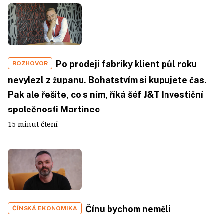
Po prodeji fabriky klient půl roku
ROZHOVOR
nevylezl z županu. Bohatstvím si kupujete čas.
Pak ale řešíte, co s ním, říká šéf J&T Investiční
společnosti Martinec
15 minut čtení
Čínu bychom neměli
ČÍNSKÁ EKONOMIKA