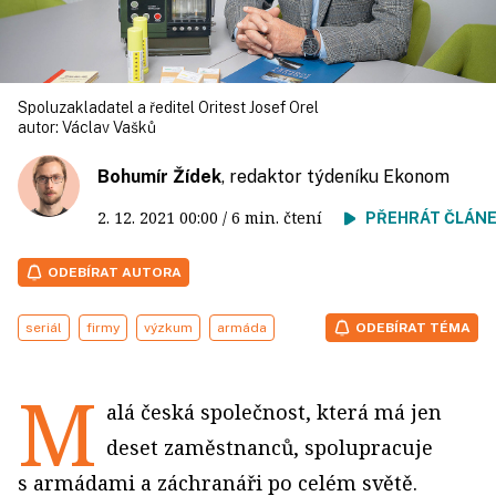
Spoluzakladatel a ředitel Oritest Josef Orel
autor:
Václav Vašků
Bohumír Žídek
, redaktor týdeníku Ekonom
2. 12. 2021
00:00
/ 6 min. čtení
PŘEHRÁT ČLÁN
ODEBÍRAT AUTORA
seriál
firmy
výzkum
armáda
ODEBÍRAT TÉMA
M
alá česká společnost, která má jen
deset zaměstnanců, spolupracuje
s armádami a záchranáři po celém světě.