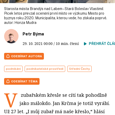
Starosta města Brandýs nad Labem – Stará Boleslav Vlastimil
Picek letos převzal ocenění první místo ve výzkumu Město pro
byznys roku 2020. Municipalita, kterou vede, ho získala poprvé.
autor:
Honza Mudra
Petr Býma
29. 10. 2021
00:00
/ 10 min. čtení
PŘEHRÁT ČLÁ
ODEBÍRAT AUTORA
podnikání
podnikatelské prostředí
Střední Čechy
ODEBÍRAT TÉMA
V
zubařském křesle se cítí tak pohodlně
jako málokdo. Jan Krčma je totiž vyrábí.
Už 27 let. „I můj zubař má naše křeslo,“ hlásí