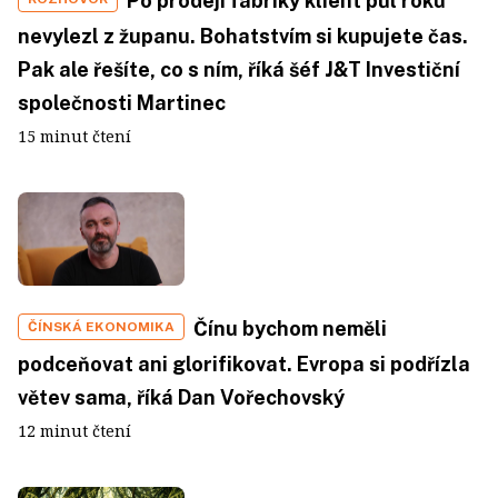
Po prodeji fabriky klient půl roku
nevylezl z županu. Bohatstvím si kupujete čas.
Pak ale řešíte, co s ním, říká šéf J&T Investiční
společnosti Martinec
15 minut čtení
Čínu bychom neměli
ČÍNSKÁ EKONOMIKA
podceňovat ani glorifikovat. Evropa si podřízla
větev sama, říká Dan Vořechovský
12 minut čtení