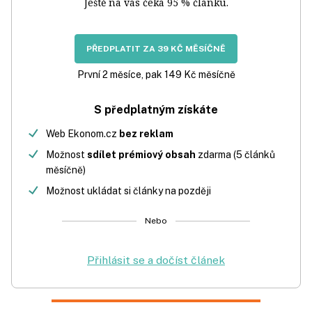
Ještě na vás čeká 95 % článku.
PŘEDPLATIT ZA 39 KČ MĚSÍČNĚ
První 2 měsíce, pak 149 Kč měsíčně
S předplatným získáte
Web Ekonom.cz
bez reklam
Možnost
sdílet prémiový obsah
zdarma (5 článků
měsíčně)
Možnost ukládat si články na později
Nebo
Přihlásit se a dočíst článek