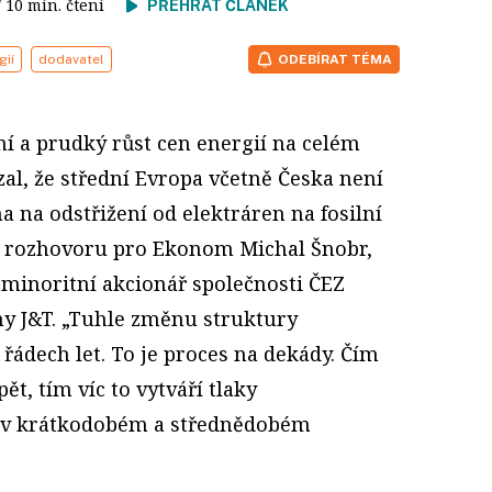
/ 10 min. čtení
PŘEHRÁT ČLÁNEK
gií
dodavatel
ODEBÍRAT TÉMA
í a prudký růst cen energií na celém
zal, že střední Evropa včetně Česka není
a na odstřižení od elektráren na fosilní
 v rozhovoru pro Ekonom Michal Šnobr,
 minoritní akcionář společnosti ČEZ
ny J&T. „Tuhle změnu struktury
 řádech let. To je proces na dekády. Čím
ět, tím víc to vytváří tlaky
í v krátkodobém a střednědobém