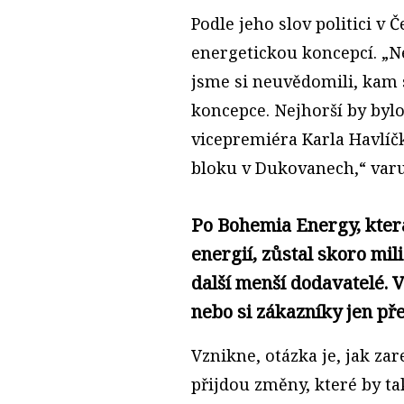
Podle jeho slov politici v Č
energetickou koncepcí. „Ne
jsme si neuvědomili, kam 
koncepce. Nejhorší by bylo
vicepremiéra Karla Havlíč
bloku v Dukovanech,“ varu
Po Bohemia Energy, kter
energií, zůstal skoro mil
další menší dodavatelé. 
nebo si zákazníky jen přer
Vznikne, otázka je, jak zar
přijdou změny, které by tak