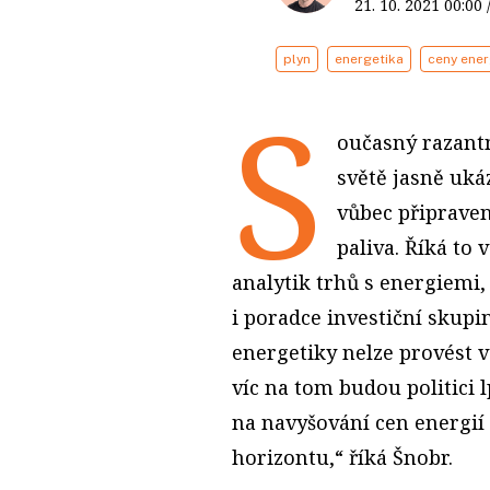
21. 10. 2021
00:00
plyn
energetika
ceny ener
S
oučasný razantn
světě jasně uká
vůbec připraven
paliva. Říká to
analytik trhů s energiemi,
i poradce investiční skupi
energetiky nelze provést v
víc na tom budou politici lp
na navyšování cen energi
horizontu,“ říká Šnobr.