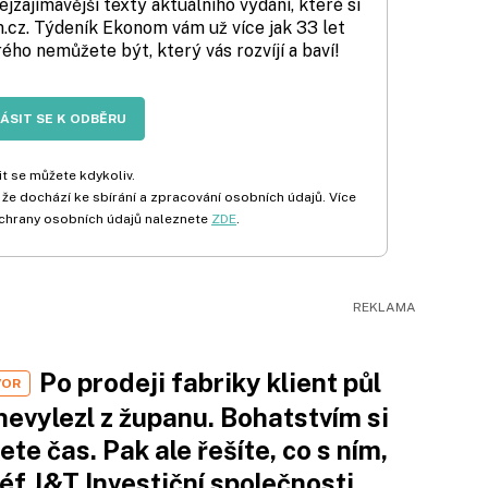
zajímavější texty aktuálního vydání, které si
cz. Týdeník Ekonom vám už více jak 33 let
rého nemůžete být, který vás rozvíjí a baví!
LÁSIT SE K ODBĚRU
t se můžete kdykoliv.
 že dochází ke sbírání a zpracování osobních údajů. Více
chrany osobních údajů naleznete
ZDE
.
Po prodeji fabriky klient půl
VOR
nevylezl z županu. Bohatstvím si
ete čas. Pak ale řešíte, co s ním,
šéf J&T Investiční společnosti