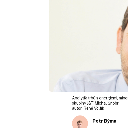
Analytik trhů s energiemi, mino
skupiny J&T Michal Šnobr
autor:
René Volfík
Petr Býma