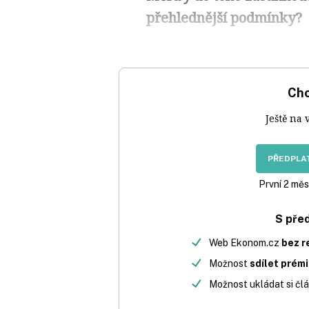
přehlednější podmínky?
Chc
Ještě na 
PŘEDPLAT
První 2 měs
S pře
Web Ekonom.cz
bez r
Možnost
sdílet prém
Možnost ukládat si člá