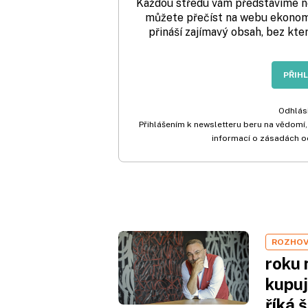
Každou středu vám představíme nej
můžete přečíst na webu ekonom.
přináší zajímavý obsah, bez kte
PŘIH
Odhlási
Přihlášením k newsletteru beru na vědomí,
informací o zásadách o
ROZHO
roku 
kupuj
říká 