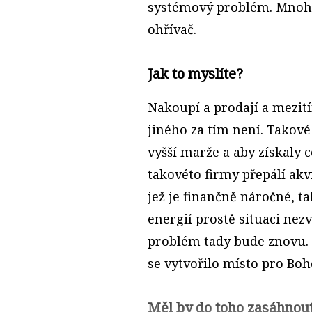
systémový problém. Mnoho
ohřívač.
Jak to myslíte?
Nakoupí a prodají a mezití
jiného za tím není. Takové
vyšší marže a aby získaly 
takovéto firmy přepálí akv
jež je finančně náročné, t
energií prostě situaci nezv
problém tady bude znovu.
se vytvořilo místo pro Boh
Měl by do toho zasáhnout 