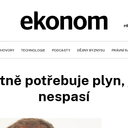
PŘ
HOVORY
TECHNOLOGIE
PODCASTY
DĚJINY BYZNYSU
PRÁVNÍ 
ně potřebuje plyn,
nespasí