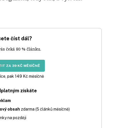
ete číst dál?
vás čeká 80 % článku.
IT ZA 39 KČ MĚSÍČNĚ
íce, pak 149 Kč měsíčně
dplatným získáte
eklam
iový obsah
zdarma (5 článků měsíčně)
nky na později