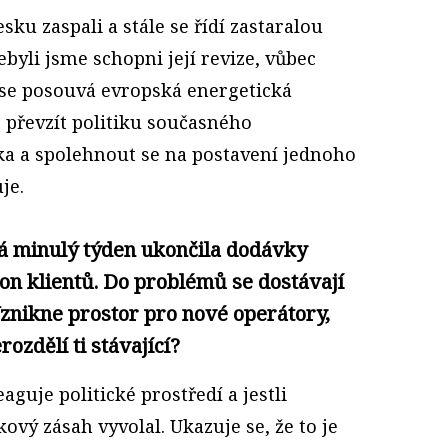
esku zaspali a stále se řídí zastaralou
byli jsme schopni její revize, vůbec
se posouvá evropská energetická
 převzít politiku současného
ka a spolehnout se na postavení jednoho
je.
á minulý týden ukončila dodávky
ion klientů. Do problémů se dostávají
Vznikne prostor pro nové operátory,
ozdělí ti stávající?
eaguje politické prostředí a jestli
ový zásah vyvolal. Ukazuje se, že to je