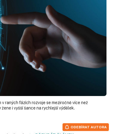
m v raných fázích rozvoje se meziročně více než
žene i vyšší šance na rychlejší výdělek.
ODEBÍRAT AUTORA