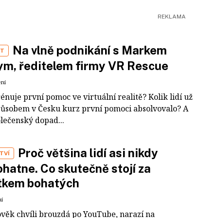
Na vlně podnikání s Markem
ST
m, ředitelem firmy VR Rescue
ení
rénuje první pomoc ve virtuální realitě? Kolik lidí už
působem v Česku kurz první pomoci absolvovalo? A
olečenský dopad...
Proč většina lidí asi nikdy
TVÍ
hatne. Co skutečně stojí za
tkem bohatých
ní
ověk chvíli brouzdá po YouTube, narazí na