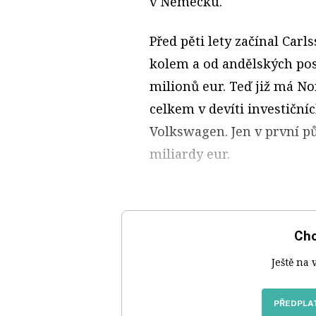
v Německu.
Před pěti lety začínal Car
kolem a od andělských pos
milionů eur. Teď již má Nor
celkem v devíti investičn
Volkswagen. Jen v první pů
miliardy eur.
Chc
Ještě na 
PŘEDPLAT