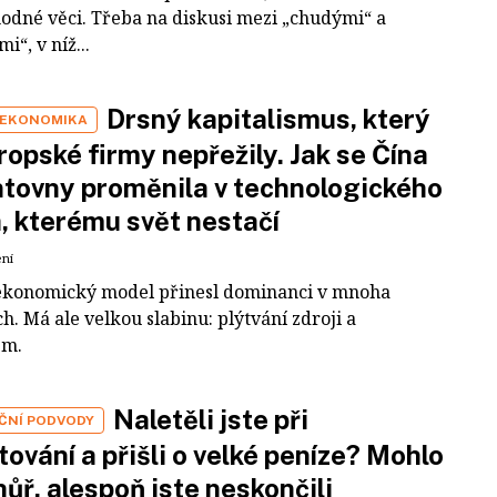
odné věci. Třeba na diskusi mezi „chudými“ a
i“, v níž...
Drsný kapitalismus, který
 EKONOMIKA
ropské firmy nepřežily. Jak se Čína
tovny proměnila v technologického
a, kterému svět nestačí
ení
ekonomický model přinesl dominanci v mnoha
h. Má ale velkou slabinu: plýtvání zdroji a
em.
Naletěli jste při
IČNÍ PODVODY
tování a přišli o velké peníze? Mohlo
 hůř, alespoň jste neskončili