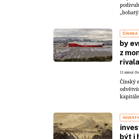
podivuh
„bohatým
ČÍNSKÁ
by ev
z mon
rival
11 minut čt
Čínský 
odvětvíc
kapitál
INVEST
inves
být i