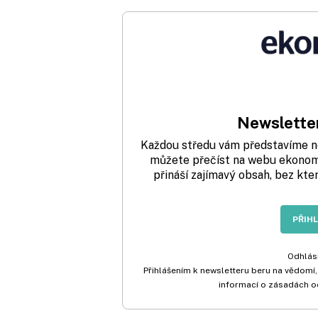
Newsletter
Každou středu vám představíme nej
můžete přečíst na webu ekonom.
přináší zajímavý obsah, bez kte
PŘIH
Odhlási
Přihlášením k newsletteru beru na vědomí,
informací o zásadách o