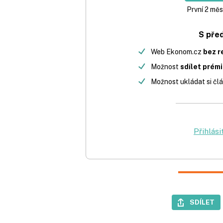
První 2 měs
S pře
Web Ekonom.cz
bez r
Možnost
sdílet prém
Možnost ukládat si člá
Přihlási
SDÍLET