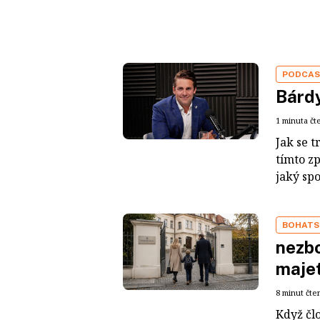
PODCA
Bárdy
1 minuta čt
Jak se t
tímto z
jaký sp
BOHATS
nezbo
maje
8 minut čte
Když čl