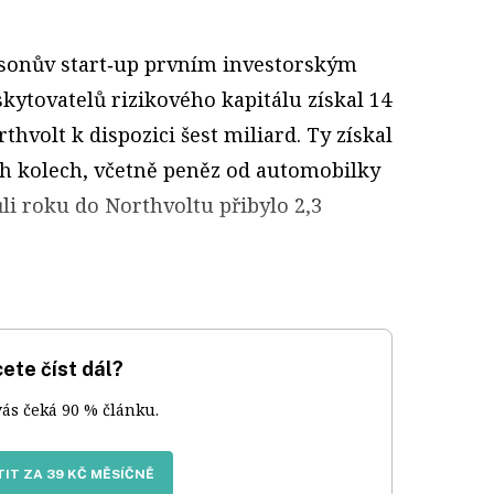
lssonův start‑up prvním investorským
kytovatelů rizikového kapitálu získal 14
thvolt k dispozici šest miliard. Ty získal
ích kolech, včetně peněz od automobilky
li roku do Northvoltu přibylo 2,3
ete číst dál?
vás čeká 90 % článku.
IT ZA 39 KČ MĚSÍČNĚ