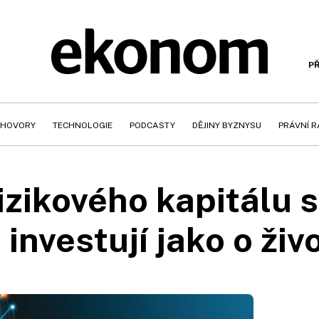
PŘ
HOVORY
TECHNOLOGIE
PODCASTY
DĚJINY BYZNYSU
PRÁVNÍ 
izikového kapitálu s
 investují jako o živ