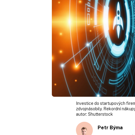
Investice do startupových fire
zdvojnásobily. Rekordní nákupy 
autor:
Shutterstock
Petr Býma