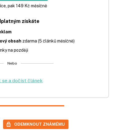
íce, pak 149 Kč měsíčně
dplatným získáte
eklam
iový obsah
zdarma (5 článků měsíčně)
nky na později
Nebo
t se a dočíst článek
ODEMKNOUT ZNÁMÉMU