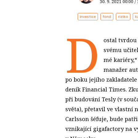
30. 9. 2021
00:00
/
investice
fond
riziko
k
D
ostal tvrdou 
svému učitel
mé kariéry,“
manažer aut
po boku jejího zakladatel
deník Financial Times. Zk
při budování Tesly (v souč
světa), přetavil ve vlastní
Carlsson šéfuje, bude pat
vznikající gigafactory na 