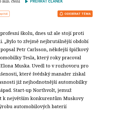
 5 min. čtení
PŘEHRÁT ČLÁNEK
apitál
ODEBÍRAT TÉMA
profesní školu, dnes už ale stojí proti
i. „Bylo to zřejmě nejbrutálnější období
 popsal Petr Carlsson, někdejší špičkový
omobilky Tesla, který roky pracoval
e Elona Muska. Uvedl to v rozhovoru pro
ušenosti, které švédský manažer získal
asnosti již nejhodnotnější automobilky
 nápad. Start‑up Northvolt, jemuž
řit k největším konkurentům Muskovy
výrobu automobilových baterií