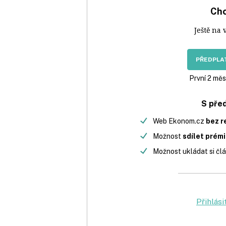
Chc
Ještě na 
PŘEDPLAT
První 2 měs
S pře
Web Ekonom.cz
bez r
Možnost
sdílet prém
Možnost ukládat si člá
Přihlási