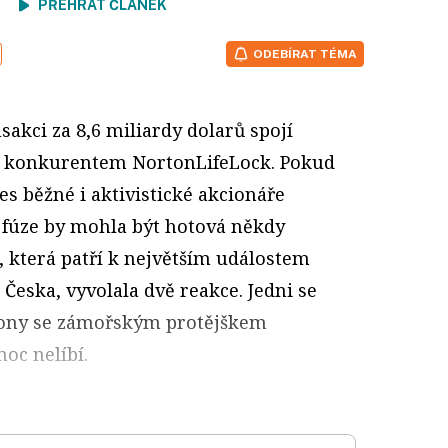
ení
PŘEHRÁT ČLÁNEK
ODEBÍRAT TÉMA
nsakci za 8,6 miliardy dolarů spojí
 konkurentem NortonLifeLock. Pokud
es běžné i aktivistické akcionáře
, fúze by mohla být hotová někdy
a, která patří k největším událostem
 Česka, vyvolala dvě reakce. Jedni se
ikony se zámořským protějškem
oc nelíbí.