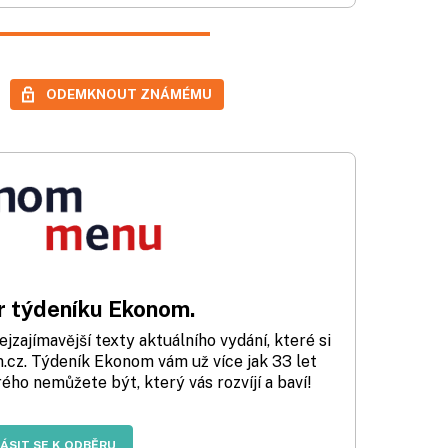
ODEMKNOUT ZNÁMÉMU
 týdeníku Ekonom.
zajímavější texty aktuálního vydání, které si
cz. Týdeník Ekonom vám už více jak 33 let
rého nemůžete být, který vás rozvíjí a baví!
LÁSIT SE K ODBĚRU