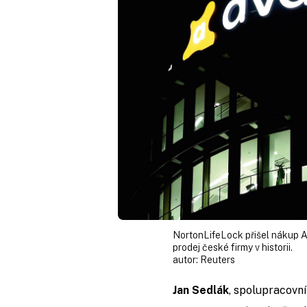
NortonLifeLock přišel nákup Av
prodej české firmy v historii.
autor:
Reuters
Jan Sedlák
, spolupracovn