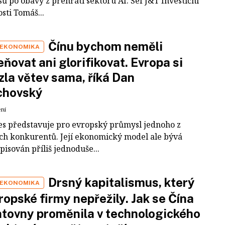
ů po obavy z přehřátí sektoru AI. Šéf J&T Investiční
sti Tomáš...
Čínu bychom neměli
 EKONOMIKA
ňovat ani glorifikovat. Evropa si
zla větev sama, říká Dan
chovský
ení
es představuje pro evropský průmysl jednoho z
ích konkurentů. Její ekonomický model ale bývá
pisován příliš jednoduše...
Drsný kapitalismus, který
 EKONOMIKA
ropské firmy nepřežily. Jak se Čína
tovny proměnila v technologického