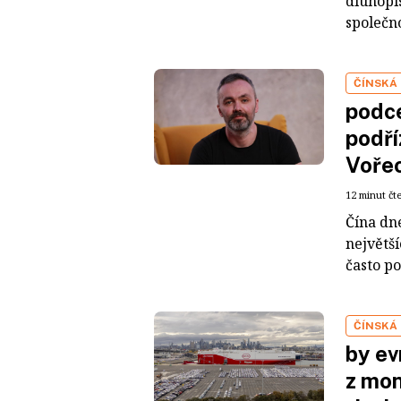
dluhopis
společno
ČÍNSKÁ
podce
podří
Voře
12 minut čt
Čína dn
největš
často po
ČÍNSKÁ
by ev
z mon