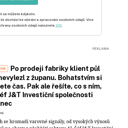
t se můžete kdykoliv.
 že dochází ke sbírání a zpracování osobních údajů. Více
chrany osobních údajů naleznete
ZDE
.
Po prodeji fabriky klient půl
VOR
nevylezl z županu. Bohatstvím si
ete čas. Pak ale řešíte, co s ním,
šéf J&T Investiční společnosti
inec
ení
ch se hromadí varovné signály, od vysokých výnosů