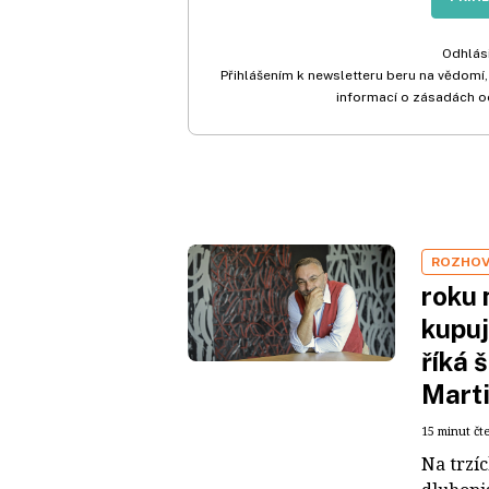
Odhlási
Přihlášením k newsletteru beru na vědomí,
informací o zásadách o
ROZHO
roku 
kupuj
říká 
Mart
15 minut čt
Na trzí