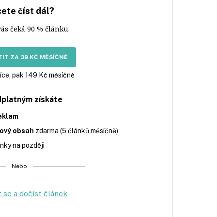
ete číst dál?
vás čeká 90 % článku.
IT ZA 39 KČ MĚSÍČNĚ
íce, pak 149 Kč měsíčně
dplatným získáte
eklam
iový obsah
zdarma (5 článků měsíčně)
nky na později
Nebo
t se a dočíst článek