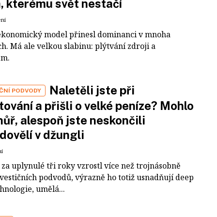
a, kterému svět nestačí
ení
ekonomický model přinesl dominanci v mnoha
h. Má ale velkou slabinu: plýtvání zdroji a
em.
Naletěli jste při
IČNÍ PODVODY
tování a přišli o velké peníze? Mohlo
 hůř, alespoň jste neskončili
dovělí v džungli
ní
za uplynulé tři roky vzrostl více než trojnásobně
nvestičních podvodů, výrazně ho totiž usnadňují deep
hnologie, umělá...