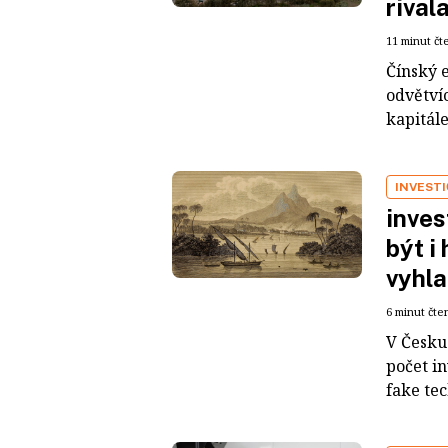
rival
11 minut čt
Čínský 
odvětvíc
kapitál
INVEST
inves
být i
vyhla
6 minut čte
V Česku 
počet i
fake tec