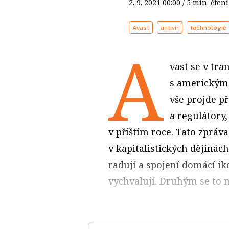
2. 9. 2021
00:00
/ 5 min. čt
Avast
antivir
technologie
A
vast se v tra
s americkým
vše projde př
a regulátory
v příštím roce. Tato zpráv
v kapitalistických dějinách
radují a spojení domácí 
vychvalují. Druhým se to m