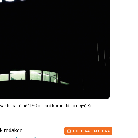
astu na téměř 190 miliard korun. Jde o největší
ík redakce
ODEBÍRAT AUTORA