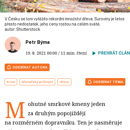
V Česku se loni vytěžilo rekordní množství dřeva. Suroviny je letos
přesto nedostatek, jeho ceny rostou na celém světě.
autor:
Shutterstock
Petr Býma
19. 8. 2021
00:00
/ 11 min. čtení
PŘEHRÁT ČLÁ
ODEBÍRAT AUTORA
krize
dřevařský průmysl
dřevo
ODEBÍRAT TÉMA
M
ohutné smrkové kmeny jeden
za druhým popojíždějí
na rozměrném dopravníku. Ten je nasměruje