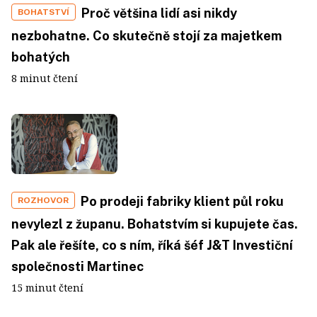
Proč většina lidí asi nikdy
BOHATSTVÍ
nezbohatne. Co skutečně stojí za majetkem
bohatých
8 minut čtení
Po prodeji fabriky klient půl roku
ROZHOVOR
nevylezl z županu. Bohatstvím si kupujete čas.
Pak ale řešíte, co s ním, říká šéf J&T Investiční
společnosti Martinec
15 minut čtení