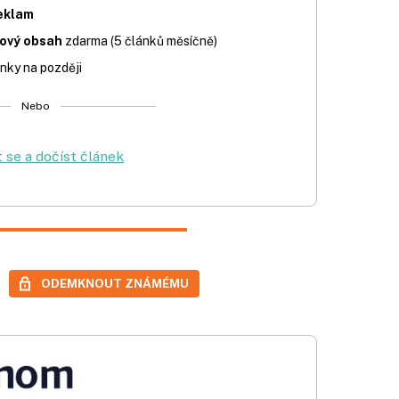
eklam
iový obsah
zdarma (5 článků měsíčně)
nky na později
Nebo
t se a dočíst článek
ODEMKNOUT ZNÁMÉMU