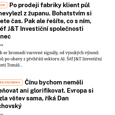
Po prodeji fabriky klient půl
VOR
nevylezl z županu. Bohatstvím si
ete čas. Pak ale řešíte, co s ním,
šéf J&T Investiční společnosti
inec
ení
ch se hromadí varovné signály, od vysokých výnosů
ů po obavy z přehřátí sektoru AI. Šéf J&T Investiční
sti Tomáš...
Čínu bychom neměli
 EKONOMIKA
ňovat ani glorifikovat. Evropa si
zla větev sama, říká Dan
chovský
ení