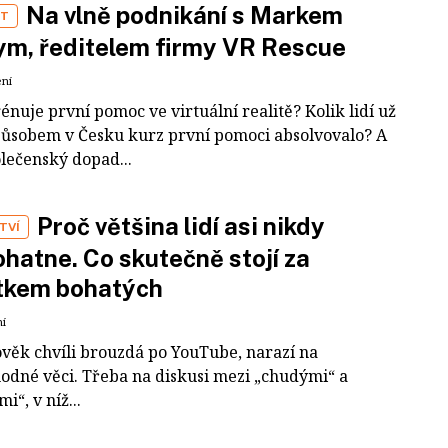
Na vlně podnikání s Markem
ST
m, ředitelem firmy VR Rescue
ení
rénuje první pomoc ve virtuální realitě? Kolik lidí už
působem v Česku kurz první pomoci absolvovalo? A
olečenský dopad...
Proč většina lidí asi nikdy
TVÍ
hatne. Co skutečně stojí za
tkem bohatých
ní
ověk chvíli brouzdá po YouTube, narazí na
odné věci. Třeba na diskusi mezi „chudými“ a
i“, v níž...