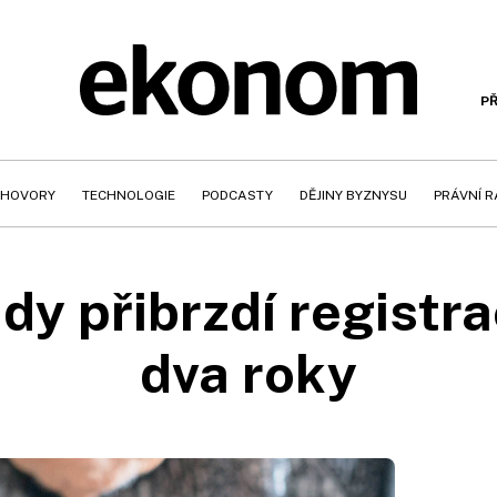
PŘ
HOVORY
TECHNOLOGIE
PODCASTY
DĚJINY BYZNYSU
PRÁVNÍ 
y přibrzdí registrac
dva roky