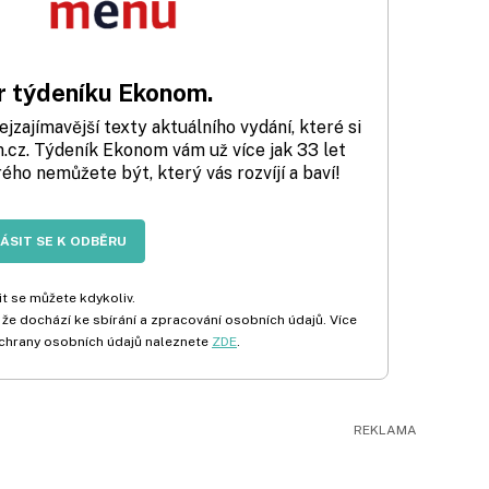
 týdeníku Ekonom.
zajímavější texty aktuálního vydání, které si
cz. Týdeník Ekonom vám už více jak 33 let
rého nemůžete být, který vás rozvíjí a baví!
LÁSIT SE K ODBĚRU
t se můžete kdykoliv.
 že dochází ke sbírání a zpracování osobních údajů. Více
chrany osobních údajů naleznete
ZDE
.