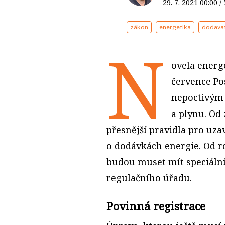
29. 7. 2021
00:00
/
zákon
energetika
dodava
N
ovela energ
července P
nepoctivým 
a plynu. Od
přesnější pravidla pro uz
o dodávkách energie. Od r
budou muset mít speciáln
regulačního úřadu.
Povinná registrace