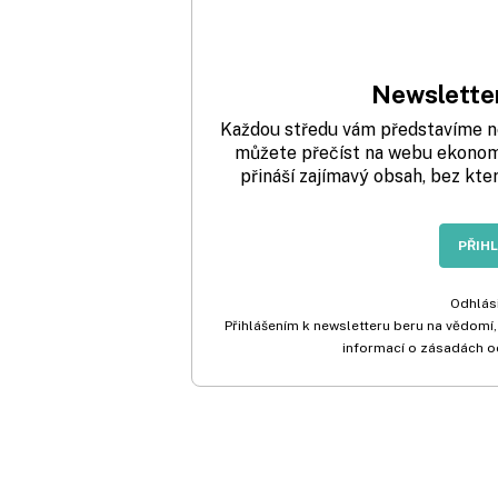
Newsletter
Každou středu vám představíme nej
můžete přečíst na webu ekonom.
přináší zajímavý obsah, bez kte
PŘIH
Odhlási
Přihlášením k newsletteru beru na vědomí,
informací o zásadách o