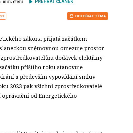
 5 min. čtení
PŘEHRÁT ČLÁNEK
tel
ODEBÍRAT TÉMA
etického zákona přijatá začátkem
oslaneckou sněmovnou omezuje prostor
zprostředkovatelům dodávek elektřiny
 začátku příštího roku stanovuje
avírání a především vypovídání smluv
oku 2023 pak všichni zprostředkovatelé
í oprávnění od Energetického