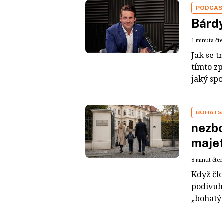
PODCA
Bárdy
1 minuta čt
Jak se t
tímto z
jaký sp
BOHATS
nezbo
maje
8 minut čte
Když čl
podivuh
„bohatým