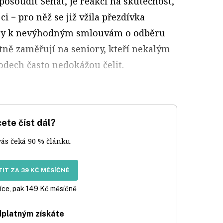
posoudit Senát, je reakcí na skutečnost,
ci − pro něž se již vžila přezdívka
enty k nevýhodným smlouvám o odběru
tně zaměřují na seniory, kteří nekalým
odech často nedokážou čelit.
ete číst dál?
vás čeká 90 % článku.
IT ZA 39 KČ MĚSÍČNĚ
íce, pak 149 Kč měsíčně
dplatným získáte