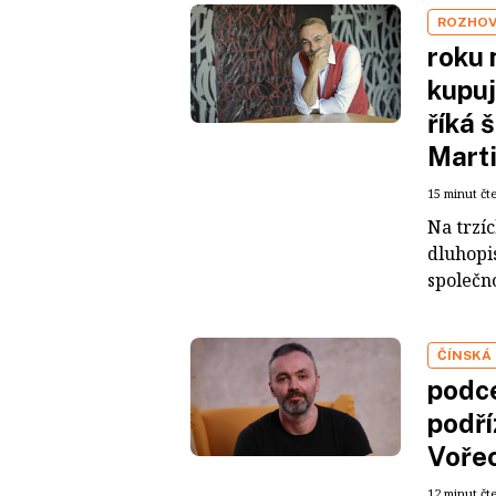
ROZHO
roku 
kupuj
říká 
Mart
15 minut čt
Na trzí
dluhopis
společno
ČÍNSKÁ
podce
podří
Voře
12 minut čt