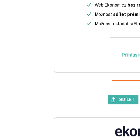
Web Ekonom.cz
bez r
Možnost
sdílet prém
Možnost ukládat si člá
Přihlási
SDÍLET