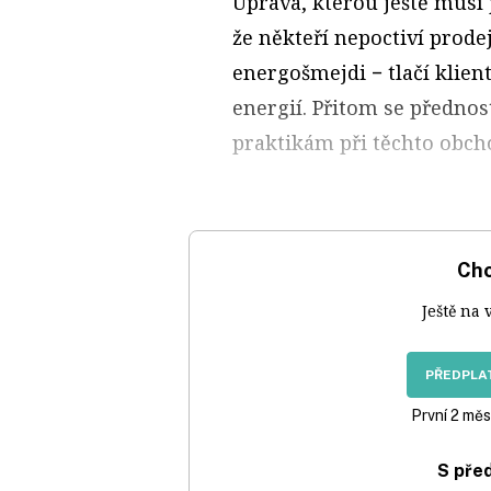
Úprava, kterou ještě musí 
že někteří nepoctiví prodej
energošmejdi − tlačí kli
energií. Přitom se přednos
praktikám při těchto obch
Chc
Ještě na 
PŘEDPLAT
První 2 měs
S pře