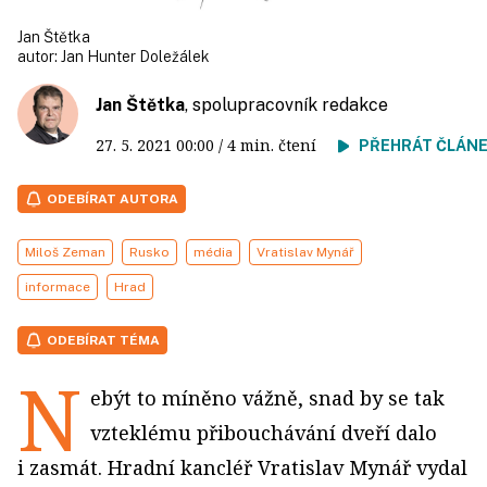
Jan Štětka
autor:
Jan Hunter Doležálek
Jan Štětka
, spolupracovník redakce
27. 5. 2021
00:00
/ 4 min. čtení
PŘEHRÁT ČLÁN
ODEBÍRAT AUTORA
Miloš Zeman
Rusko
média
Vratislav Mynář
informace
Hrad
ODEBÍRAT TÉMA
N
ebýt to míněno vážně, snad by se tak
vzteklému přibouchávání dveří dalo
i zasmát. Hradní kancléř Vratislav Mynář vydal