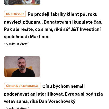
Po prodeji fabriky klient půl roku
ROZHOVOR
nevylezl z županu. Bohatstvím si kupujete čas.
Pak ale řešíte, co s ním, říká šéf J&T Investiční
společnosti Martinec
15 minut čtení
Čínu bychom neměli
ČÍNSKÁ EKONOMIKA
podceňovat ani glorifikovat. Evropa si podřízla
větev sama, říká Dan Vořechovský
12 minut čtení