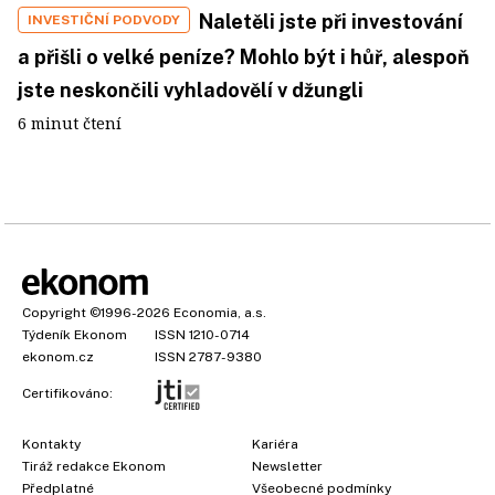
Naletěli jste při investování
INVESTIČNÍ PODVODY
a přišli o velké peníze? Mohlo být i hůř, alespoň
jste neskončili vyhladovělí v džungli
6 minut čtení
Copyright
©1996-2026
Economia, a.s.
Týdeník Ekonom
ISSN 1210-0714
ekonom.cz
ISSN 2787-9380
Certifikováno:
Kontakty
Kariéra
Tiráž redakce Ekonom
Newsletter
Předplatné
Všeobecné podmínky