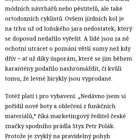
módních návrhářů nebo pěstitelů, ale také
ortodoxních cyklistů. Ovšem jízdních kol je
na trhu už od loňského jara nedostatek, který
se doposud nedařilo vyřešit. A lidé jsou za ně
ochotní utrácet o poznání větší sumy než kdy
dřív − ať už díky úsporám, které se jim během
karantény podařilo nashromáždit, či kvůli
tomu, že levné bicykly jsou vyprodané.
Totéž platí i pro vybavení. „Nedávno jsem si
pořídil nové boty a oblečení z funkčních
materiálů,“ říká marketingový ředitel české
značky spodního prádla Styx Petr Polák.
Protože je zvyklý na pravidelný pohyb