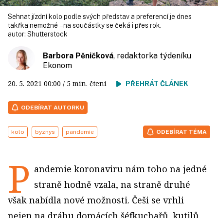
Sehnat jízdní kolo podle svých představ a preferencí je dnes
takřka nemožné – na součástky se čeká i přes rok.
autor:
Shutterstock
Barbora Pěničková
, redaktorka týdeníku
Ekonom
20. 5. 2021
00:00
/ 5 min. čtení
PŘEHRÁT ČLÁNEK
ODEBÍRAT AUTORKU
kolo
byznys
pandemie
ODEBÍRAT TÉMA
P
andemie koronaviru nám toho na jedné
straně hodně vzala, na straně druhé
však nabídla nové možnosti. Češi se vrhli
nejen na dráhu domácích šéfkuchařů, kutilů,