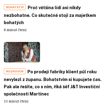
Proč většina lidí asi nikdy
BOHATSTVÍ
nezbohatne. Co skutečně stojí za majetkem
bohatých
8 minut čtení
Po prodeji fabriky klient půl roku
ROZHOVOR
nevylezl z županu. Bohatstvím si kupujete čas.
Pak ale řešíte, co s ním, říká šéf J&T Investiční
společnosti Martinec
15 minut čtení