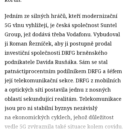
Jedním ze silných hráčů, kteří modernizační
5G vlnu vyhlížejí, je česká společnost Suntel
Group, jež dodává třeba Vodafonu. Vybudoval
ji Roman Řezníček, aby ji postupně prodal
investiční společnosti DRFG brněnského
podnikatele Davida Rusňáka. Sám se stal
patnáctiprocentním podílníkem DRFG a šéfem
její telekomunikační sekce. DRFG z mobilních
a optických sítí postavila jednu z nosných
oblastí sekundující realitám. Telekomunikace
jsou pro ni stabilní byznys nezávislý
na ekonomických cyklech, jehož důležitost
vedle 5G zvýraznila také situace kolem covidu.