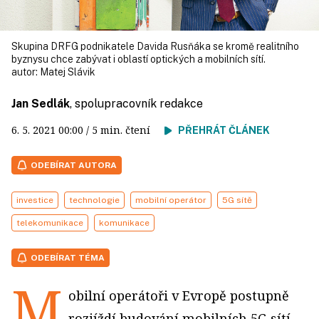
Skupina DRFG podnikatele Davida Rusňáka se kromě realitního
byznysu chce zabývat i oblastí optických a mobilních sítí.
autor:
Matej Slávik
Jan Sedlák
, spolupracovník redakce
6. 5. 2021
00:00
/ 5 min. čtení
PŘEHRÁT ČLÁNEK
ODEBÍRAT AUTORA
investice
technologie
mobilní operátor
5G sítě
telekomunikace
komunikace
ODEBÍRAT TÉMA
M
obilní operátoři v Evropě postupně
rozjíždí budování mobilních 5G sítí,