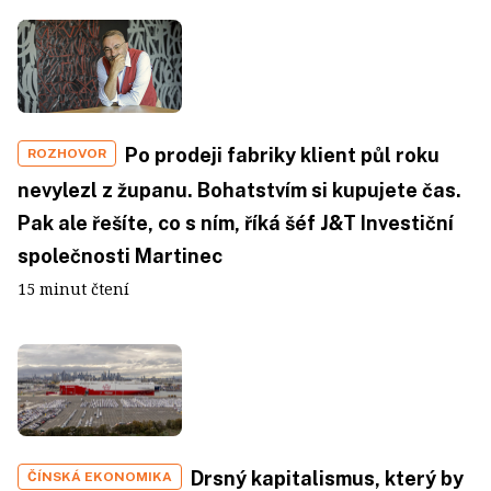
Po prodeji fabriky klient půl roku
ROZHOVOR
nevylezl z županu. Bohatstvím si kupujete čas.
Pak ale řešíte, co s ním, říká šéf J&T Investiční
společnosti Martinec
15 minut čtení
Drsný kapitalismus, který by
ČÍNSKÁ EKONOMIKA