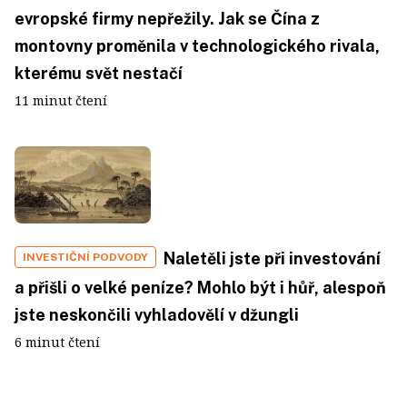
evropské firmy nepřežily. Jak se Čína z
montovny proměnila v technologického rivala,
kterému svět nestačí
11 minut čtení
Naletěli jste při investování
INVESTIČNÍ PODVODY
a přišli o velké peníze? Mohlo být i hůř, alespoň
jste neskončili vyhladovělí v džungli
6 minut čtení