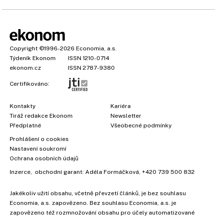
Copyright
©1996-2026
Economia, a.s.
Týdeník Ekonom
ISSN 1210-0714
ekonom.cz
ISSN 2787-9380
Certifikováno:
Kontakty
Kariéra
Tiráž redakce Ekonom
Newsletter
Předplatné
Všeobecné podmínky
Prohlášení o cookies
Nastavení soukromí
Ochrana osobních údajů
Inzerce
, obchodní garant:
Adéla Formáčková
,
+420 739 500 832
Jakékoliv užití obsahu, včetně převzetí článků, je bez souhlasu
Economia, a.s. zapovězeno. Bez souhlasu Economia, a.s. je
zapovězeno též rozmnožování obsahu pro účely automatizované