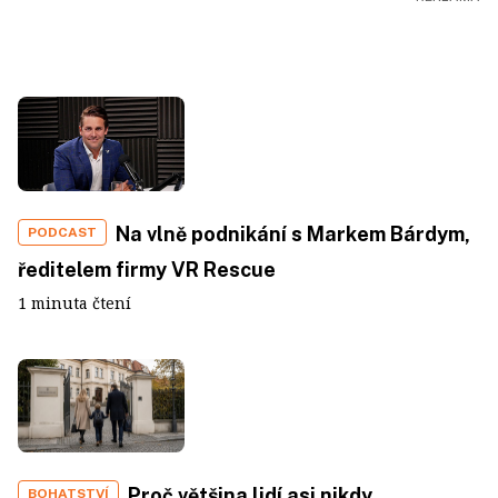
Na vlně podnikání s Markem Bárdym,
PODCAST
ředitelem firmy VR Rescue
1 minuta čtení
Proč většina lidí asi nikdy
BOHATSTVÍ