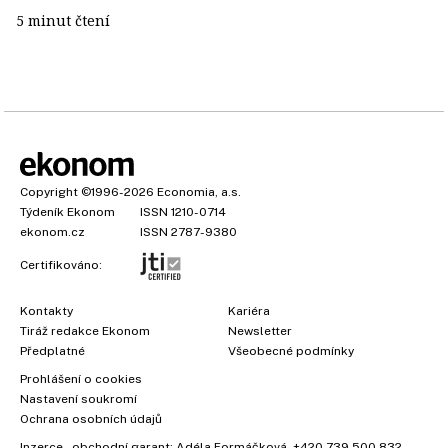
5 minut čtení
Copyright
©1996-2026
Economia, a.s.
Týdeník Ekonom
ISSN 1210-0714
ekonom.cz
ISSN 2787-9380
Certifikováno:
Kontakty
Kariéra
Tiráž redakce Ekonom
Newsletter
Předplatné
Všeobecné podmínky
Prohlášení o cookies
Nastavení soukromí
Ochrana osobních údajů
Inzerce
, obchodní garant:
Adéla Formáčková
,
+420 739 500 832