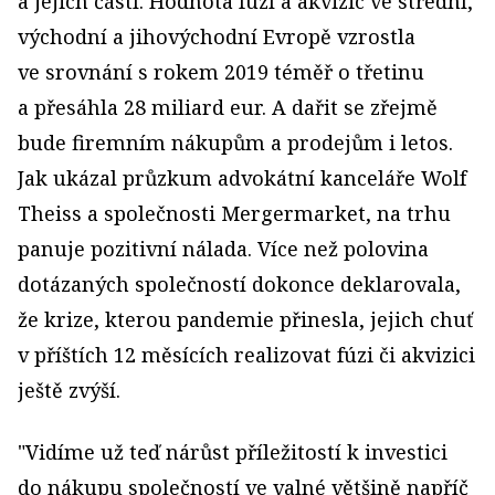
a jejich částí. Hodnota fúzí a akvizic ve střední,
východní a jihovýchodní Evropě vzrostla
ve srovnání s rokem 2019 téměř o třetinu
a přesáhla 28 miliard eur. A dařit se zřejmě
bude firemním nákupům a prodejům i letos.
Jak ukázal průzkum advokátní kanceláře Wolf
Theiss a společnosti Mergermarket, na trhu
panuje pozitivní nálada. Více než polovina
dotázaných společností dokonce deklarovala,
že krize, kterou pandemie přinesla, jejich chuť
v příštích 12 měsících realizovat fúzi či akvizici
ještě zvýší.
"Vidíme už teď nárůst příležitostí k investici
do nákupu společností ve valné většině napříč