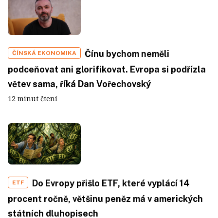
Čínu bychom neměli
ČÍNSKÁ EKONOMIKA
podceňovat ani glorifikovat. Evropa si podřízla
větev sama, říká Dan Vořechovský
12 minut čtení
Do Evropy přišlo ETF, které vyplácí 14
ETF
procent ročně, většinu peněz má v amerických
státních dluhopisech