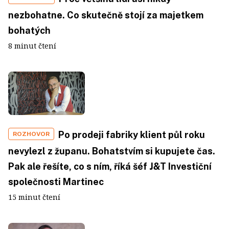
nezbohatne. Co skutečně stojí za majetkem
bohatých
8 minut čtení
Po prodeji fabriky klient půl roku
ROZHOVOR
nevylezl z županu. Bohatstvím si kupujete čas.
Pak ale řešíte, co s ním, říká šéf J&T Investiční
společnosti Martinec
15 minut čtení