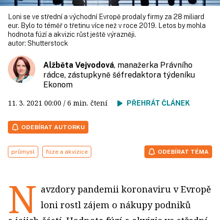
Loni se ve střední a východní Evropě prodaly firmy za 28 miliard
eur. Bylo to téměř o třetinu více než v roce 2019. Letos by mohla
hodnota fúzí a akvizic růst ještě výrazněji.
autor:
Shutterstock
Alžběta Vejvodová
, manažerka Právního
rádce, zástupkyně šéfredaktora týdeníku
Ekonom
11. 3. 2021
00:00
/ 6 min. čtení
PŘEHRÁT ČLÁNEK
ODEBÍRAT AUTORKU
průmysl
fúze a akvizice
ODEBÍRAT TÉMA
N
avzdory pandemii koronaviru v Evropě
loni rostl zájem o nákupy podniků