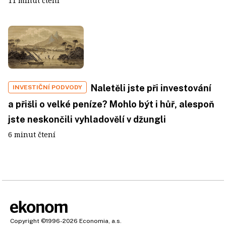
11 minut čtení
Naletěli jste při investování
INVESTIČNÍ PODVODY
a přišli o velké peníze? Mohlo být i hůř, alespoň
jste neskončili vyhladovělí v džungli
6 minut čtení
Copyright
©1996-2026
Economia, a.s.