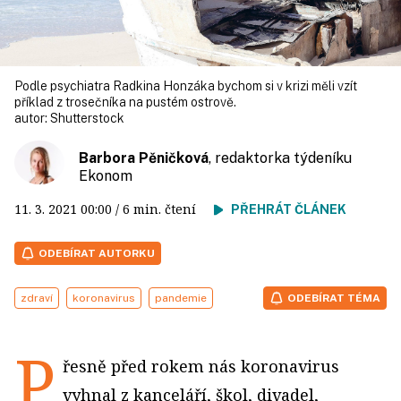
Podle psychiatra Radkina Honzáka bychom si v krizi měli vzít
příklad z trosečníka na pustém ostrově.
autor:
Shutterstock
Barbora Pěničková
, redaktorka týdeníku
Ekonom
11. 3. 2021
00:00
/ 6 min. čtení
PŘEHRÁT ČLÁNEK
ODEBÍRAT AUTORKU
zdraví
koronavirus
pandemie
ODEBÍRAT TÉMA
P
řesně před rokem nás koronavirus
vyhnal z kanceláří, škol, divadel,