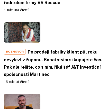
ředitelem firmy VR Rescue
1 minuta čtení
Po prodeji fabriky klient půl roku
ROZHOVOR
nevylezl z županu. Bohatstvím si kupujete čas.
Pak ale řešíte, co s ním, říká šéf J&T Investiční
společnosti Martinec
15 minut čtení