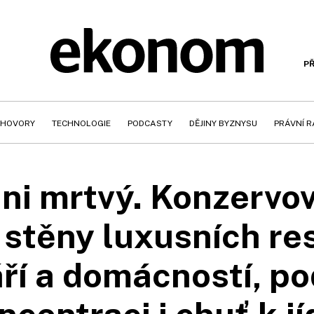
PŘ
HOVORY
TECHNOLOGIE
PODCASTY
DĚJINY BYZNYSU
PRÁVNÍ 
 ani mrtvý. Konzerv
 stěny luxusních res
ří a domácností, p