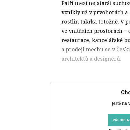
Patří mezi nejstarší sucho
vznikly už v prvohorách a 
rostlin takřka totožně. V p
ve vnitřních prostorách − 
restaurace, kancelářské b
a prodeji mechu se v Česku
architektů a designérů.
Chc
Ještě na 
PŘEDPLAT