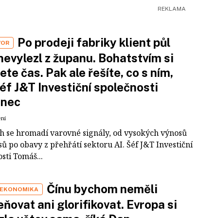
Po prodeji fabriky klient půl
VOR
nevylezl z županu. Bohatstvím si
ete čas. Pak ale řešíte, co s ním,
šéf J&T Investiční společnosti
inec
ení
ch se hromadí varovné signály, od vysokých výnosů
ů po obavy z přehřátí sektoru AI. Šéf J&T Investiční
sti Tomáš...
Čínu bychom neměli
 EKONOMIKA
ňovat ani glorifikovat. Evropa si