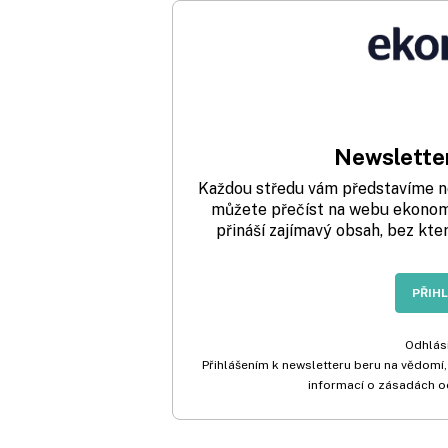
Newsletter
Každou středu vám představíme nej
můžete přečíst na webu ekonom.
přináší zajímavý obsah, bez kte
PŘIH
Odhlási
Přihlášením k newsletteru beru na vědomí,
informací o zásadách o