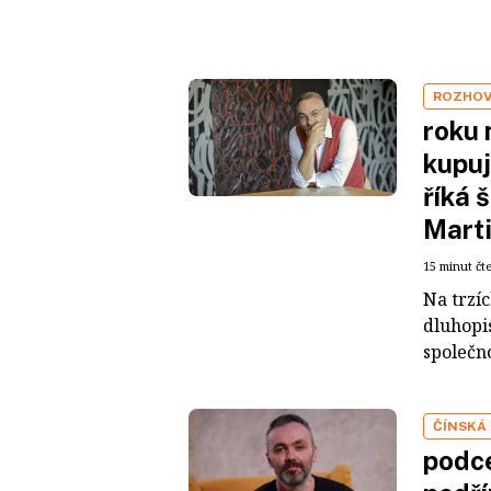
ROZHO
roku 
kupuj
říká 
Mart
15 minut čt
Na trzí
dluhopis
společno
ČÍNSKÁ
podce