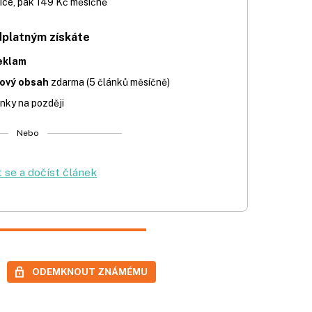
íce, pak 149 Kč měsíčně
dplatným získáte
eklam
iový obsah
zdarma (5 článků měsíčně)
nky na později
Nebo
t se a dočíst článek
ODEMKNOUT ZNÁMÉMU