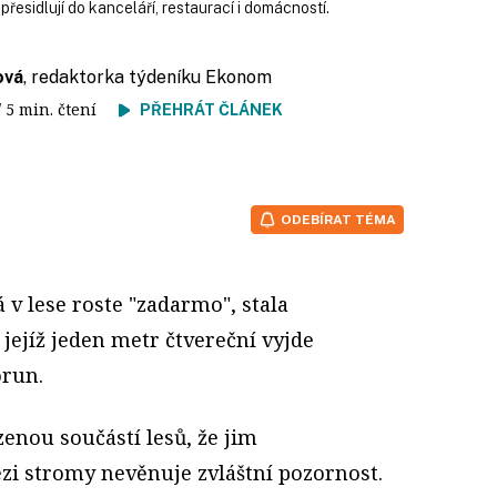
řesidlují do kanceláří, restaurací i domácností.
ová
, redaktorka týdeníku Ekonom
/ 5 min. čtení
PŘEHRÁT ČLÁNEK
ODEBÍRAT TÉMA
rá v lese roste "zadarmo", stala
 jejíž jeden metr čtvereční vyjde
orun.
enou součástí lesů, že jim
zi stromy nevěnuje zvláštní pozornost.