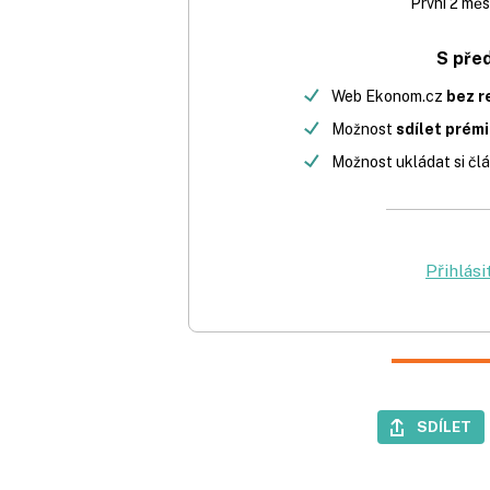
První 2 měs
S pře
Web Ekonom.cz
bez r
Možnost
sdílet prém
Možnost ukládat si člá
Přihlási
SDÍLET