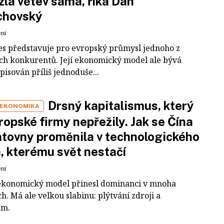
zla větev sama, říká Dan
chovský
ení
es představuje pro evropský průmysl jednoho z
ích konkurentů. Její ekonomický model ale bývá
pisován příliš jednoduše...
Drsný kapitalismus, který
 EKONOMIKA
ropské firmy nepřežily. Jak se Čína
tovny proměnila v technologického
a, kterému svět nestačí
ení
ekonomický model přinesl dominanci v mnoha
h. Má ale velkou slabinu: plýtvání zdroji a
em.