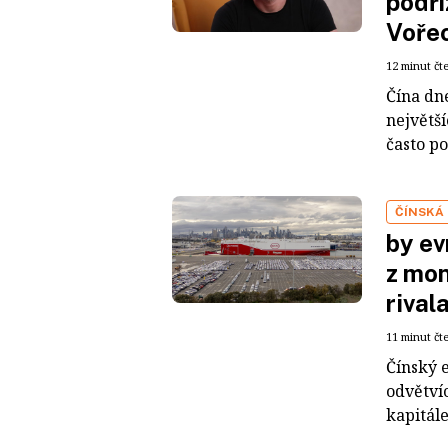
podří
Voře
12 minut čt
Čína dn
největš
často po
ČÍNSKÁ
by ev
z mon
rival
11 minut čt
Čínský 
odvětvíc
kapitál