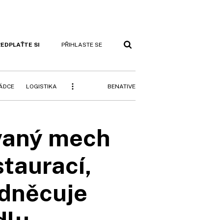
EDPLAŤTE SI
PŘIHLASTE SE
BENATIVE
RÁDCE
LOGISTIKA
ovaný mech
taurací,
odněcuje