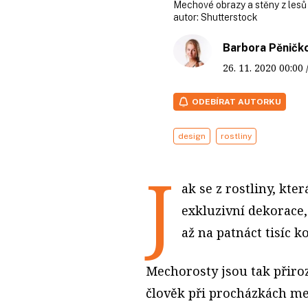
Mechové obrazy a stěny z lesů p
autor:
Shutterstock
Barbora Pěničk
26. 11. 2020
00:00
ODEBÍRAT AUTORKU
design
rostliny
J
ak se z rostliny, kte
exkluzivní dekorace,
až na patnáct tisíc k
Mechorosty jsou tak přiroz
člověk při procházkách me