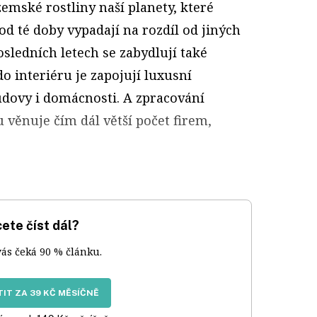
zemské rostliny naší planety, které
od té doby vypadají na rozdíl od jiných
osledních letech se zabydlují také
do interiéru je zapojují luxusní
udovy i domácnosti. A zpracování
 věnuje čím dál větší počet firem,
ete číst dál?
vás čeká 90 % článku.
IT ZA 39 KČ MĚSÍČNĚ