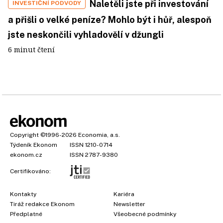
Naletěli jste při investování
INVESTIČNÍ PODVODY
a přišli o velké peníze? Mohlo být i hůř, alespoň
jste neskončili vyhladovělí v džungli
6 minut čtení
Copyright
©1996-2026
Economia, a.s.
Týdeník Ekonom
ISSN 1210-0714
ekonom.cz
ISSN 2787-9380
Certifikováno:
Kontakty
Kariéra
Tiráž redakce Ekonom
Newsletter
Předplatné
Všeobecné podmínky