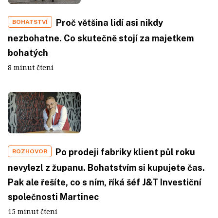
Proč většina lidí asi nikdy
BOHATSTVÍ
nezbohatne. Co skutečně stojí za majetkem
bohatých
8 minut čtení
Po prodeji fabriky klient půl roku
ROZHOVOR
nevylezl z županu. Bohatstvím si kupujete čas.
Pak ale řešíte, co s ním, říká šéf J&T Investiční
společnosti Martinec
15 minut čtení