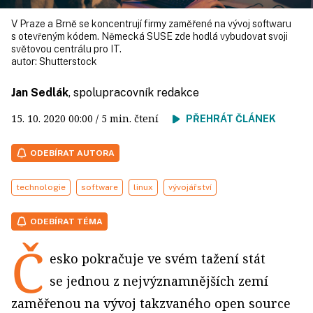
V Praze a Brně se koncentrují firmy zaměřené na vývoj softwaru
s otevřeným kódem. Německá SUSE zde hodlá vybudovat svoji
světovou centrálu pro IT.
autor:
Shutterstock
Jan Sedlák
, spolupracovník redakce
15. 10. 2020
00:00
/ 5 min. čtení
PŘEHRÁT ČLÁNEK
ODEBÍRAT AUTORA
technologie
software
linux
vývojářství
ODEBÍRAT TÉMA
Č
esko pokračuje ve svém tažení stát
se jednou z nejvýznamnějších zemí
zaměřenou na vývoj takzvaného open source