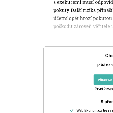
s exekucemi musí odpovída
pokuty. Další rizika přináš
účetní opět hrozí pokutou
poškodit zároveň věřitele i
Chc
Ještě na 
PŘEDPLAT
První 2 měs
S pře
Web Ekonom.cz
bez r