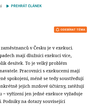
tení
PŘEHRÁT ČLÁNEK
ODEBÍRAT TÉMA
 zaměstnanců v Česku je v exekuci.
adech mají dlužníci exekucí více,
olik desítek. To je velký problém
navatele. Pracovníci s exekucemi mají
éně spokojení, méně se tedy soustřeďují
onkrétně jejich mzdové účtárny, zatěžují
 − vyřízení jen jedné exekuce vyžaduje
. Podniky na dotazy související