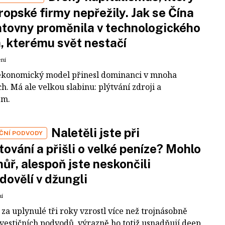
ropské firmy nepřežily. Jak se Čína
tovny proměnila v technologického
a, kterému svět nestačí
ení
ekonomický model přinesl dominanci v mnoha
h. Má ale velkou slabinu: plýtvání zdroji a
em.
Naletěli jste při
IČNÍ PODVODY
tování a přišli o velké peníze? Mohlo
 hůř, alespoň jste neskončili
dovělí v džungli
ní
za uplynulé tři roky vzrostl více než trojnásobně
nvestičních podvodů, výrazně ho totiž usnadňují deep