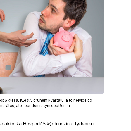
ě klesá. Klesl v druhém kvartálu, a to nejvíce od
í morálce, ale i pandemickým opatřením.
redaktorka Hospodářských novin a týdeníku