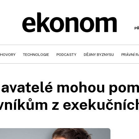
PŘ
HOVORY
TECHNOLOGIE
PODCASTY
DĚJINY BYZNYSU
PRÁVNÍ 
avatelé mohou pom
vníkům z exekučních