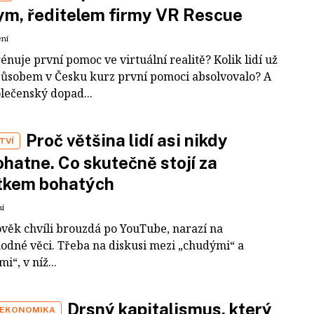
m, ředitelem firmy VR Rescue
ení
rénuje první pomoc ve virtuální realitě? Kolik lidí už
působem v Česku kurz první pomoci absolvovalo? A
olečenský dopad...
Proč většina lidí asi nikdy
TVÍ
hatne. Co skutečně stojí za
tkem bohatých
ní
ověk chvíli brouzdá po YouTube, narazí na
odné věci. Třeba na diskusi mezi „chudými“ a
i“, v níž...
Drsný kapitalismus, který
 EKONOMIKA