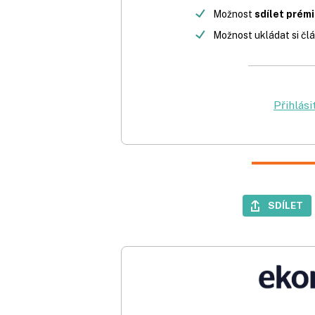
Možnost
sdílet prém
Možnost ukládat si člá
Přihlási
SDÍLET