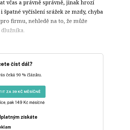
t včas a právně správně, jinak hrozí
í i špatné vyčíslení srážek ze mzdy, chyba
 pro firmu, nehledě na to, že může
 dlužníka.
ete číst dál?
vás čeká 90 % článku.
IT ZA 39 KČ MĚSÍČNĚ
íce, pak 149 Kč měsíčně
dplatným získáte
eklam