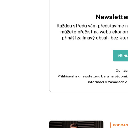
Newsletter
Každou středu vám představíme nej
můžete přečíst na webu ekonom.
přináší zajímavý obsah, bez kte
PŘIH
Odhlási
Přihlášením k newsletteru beru na vědomí,
informací o zásadách o
PODCA