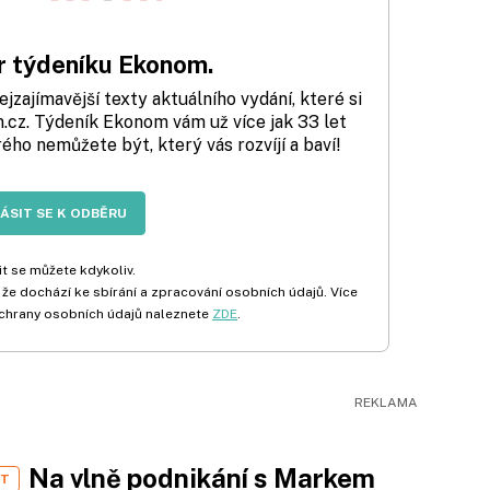
 týdeníku Ekonom.
zajímavější texty aktuálního vydání, které si
cz. Týdeník Ekonom vám už více jak 33 let
rého nemůžete být, který vás rozvíjí a baví!
LÁSIT SE K ODBĚRU
t se můžete kdykoliv.
 že dochází ke sbírání a zpracování osobních údajů. Více
chrany osobních údajů naleznete
ZDE
.
Na vlně podnikání s Markem
ST