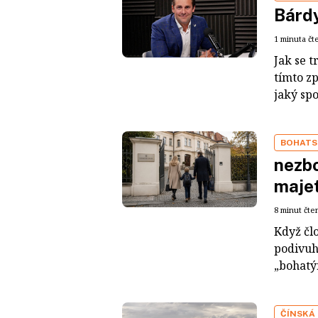
Bárdy
1 minuta čt
Jak se t
tímto z
jaký sp
BOHATS
nezbo
maje
8 minut čte
Když čl
podivuh
„bohatým
ČÍNSKÁ