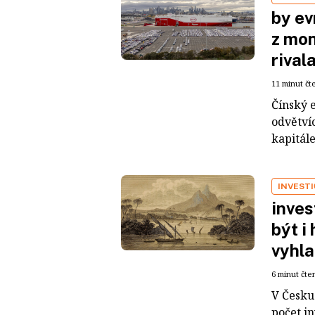
by ev
z mon
rival
11 minut čt
Čínský 
odvětvíc
kapitál
INVEST
inves
být i
vyhla
6 minut čte
V Česku 
počet i