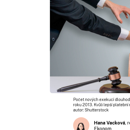
Počet nových exekucí dlouhodob
roku 2013. Kvůli lepší platebn
autor:
Shutterstock
Hana Vacková
, 
Ekonom