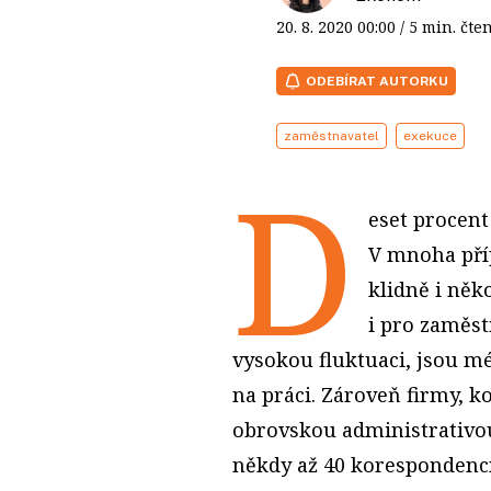
20. 8. 2020
00:00
/ 5 min. č
ODEBÍRAT AUTORKU
zaměstnavatel
exekuce
D
eset procent
V mnoha příp
klidně i něk
i pro zaměst
vysokou fluktuaci, jsou m
na práci. Zároveň firmy, k
obrovskou administrativou
někdy až 40 korespondencí