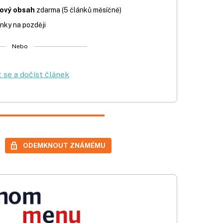
iový obsah
zdarma (5 článků měsíčně)
nky na později
Nebo
t se a dočíst článek
ODEMKNOUT ZNÁMÉMU