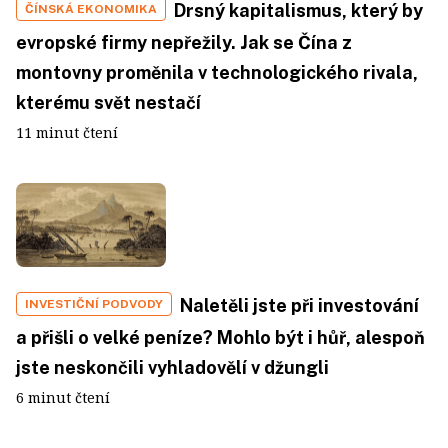
Drsný kapitalismus, který by
ČÍNSKÁ EKONOMIKA
evropské firmy nepřežily. Jak se Čína z
montovny proměnila v technologického rivala,
kterému svět nestačí
11 minut čtení
Naletěli jste při investování
INVESTIČNÍ PODVODY
a přišli o velké peníze? Mohlo být i hůř, alespoň
jste neskončili vyhladovělí v džungli
6 minut čtení