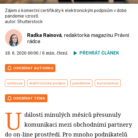
Zájem o komerční certifikáty k elektronickým podpisům v době
pandemie vzrostl.
autor:
Shutterstock
Radka Rainová
, redaktorka magazínu Právní
rádce
18. 6. 2020
00:00
/ 6 min. čtení
PŘEHRÁT ČLÁNEK
ODEBÍRAT AUTORKU
smlouva
elektronický podpis
pandemie
koronavirus
ODEBÍRAT TÉMA
U
dálosti minulých měsíců přesunuly
komunikaci mezi obchodními partnery
do on-line prostředí. Pro mnoho podnikatelů