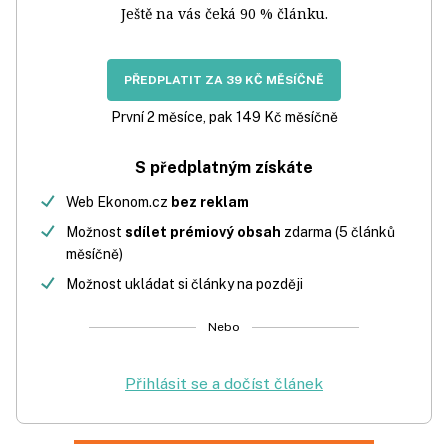
Ještě na vás čeká 90 % článku.
PŘEDPLATIT ZA 39 KČ MĚSÍČNĚ
První 2 měsíce, pak 149 Kč měsíčně
S předplatným získáte
Web Ekonom.cz
bez reklam
Možnost
sdílet prémiový obsah
zdarma (5 článků
měsíčně)
Možnost ukládat si články na později
Nebo
Přihlásit se a dočíst článek