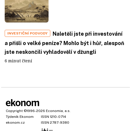
Naletěli jste při investování
INVESTIČNÍ PODVODY
a přišli o velké peníze? Mohlo být i hůř, alespoň
jste neskončili vyhladovělí v džungli
6 minut čtení
Copyright
©1996-2026
Economia, a.s.
Týdeník Ekonom
ISSN 1210-0714
ekonom.cz
ISSN 2787-9380