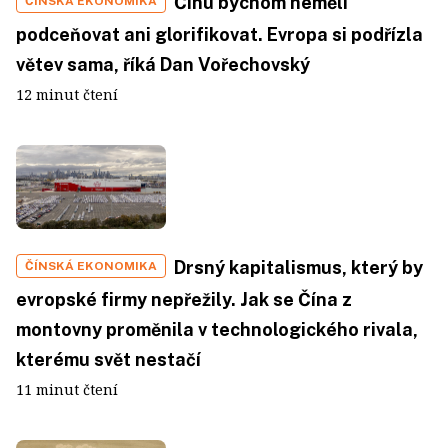
Čínu bychom neměli
ČÍNSKÁ EKONOMIKA
podceňovat ani glorifikovat. Evropa si podřízla
větev sama, říká Dan Vořechovský
12 minut čtení
Drsný kapitalismus, který by
ČÍNSKÁ EKONOMIKA
evropské firmy nepřežily. Jak se Čína z
montovny proměnila v technologického rivala,
kterému svět nestačí
11 minut čtení