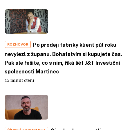
Po prodeji fabriky klient půl roku
ROZHOVOR
nevylezl z županu. Bohatstvím si kupujete čas.
Pak ale řešíte, co s ním, říká šéf J&T Investiční
společnosti Martinec
15 minut čtení