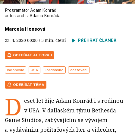
Programátor Adam Konrád
autor:
archiv Adama Konráda
Marcela Honsová
23. 4. 2020
00:00
/ 5 min. čtení
PŘEHRÁT ČLÁNEK
ODEBÍRAT AUTORKU
Indonésie
USA
Jordánsko
cestování
ODEBÍRAT TÉMA
D
eset let žije Adam Konrád i s rodinou
v USA. V dallaském týmu Bethesda
Game Studios, zabývajícím se vývojem
a vydáváním počítačových her a videoher,