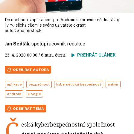
Do obchodu s aplikacemi pro Android se pravidelně dostávají
i viry, jejichž cílem je svého uživatele okrást.
autor:
Shutterstock
Jan Sedlák
, spolupracovník redakce
23. 4. 2020
00:00
/ 6 min. čtení
PŘEHRÁT ČLÁNEK
ODEBÍRAT AUTORA
aplikace
bezpečnost
kybernetická bezpečnost
antivir
Android
Google
ODEBÍRAT TÉMA
Č
eská kyberbezpečnostní společnost