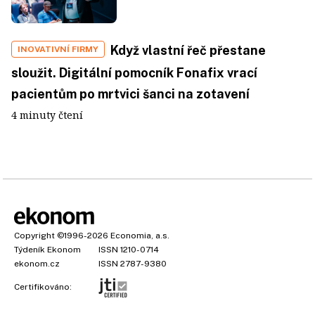
Když vlastní řeč přestane
INOVATIVNÍ FIRMY
sloužit. Digitální pomocník Fonafix vrací
pacientům po mrtvici šanci na zotavení
4 minuty čtení
Copyright
©1996-2026
Economia, a.s.
Týdeník Ekonom
ISSN 1210-0714
ekonom.cz
ISSN 2787-9380
Certifikováno: