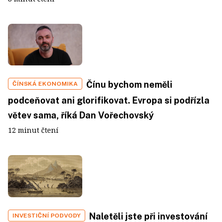
Čínu bychom neměli
ČÍNSKÁ EKONOMIKA
podceňovat ani glorifikovat. Evropa si podřízla
větev sama, říká Dan Vořechovský
12 minut čtení
Naletěli jste při investování
INVESTIČNÍ PODVODY