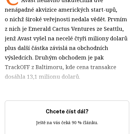
Avast nedávno uskutečnila dvě
nenápadné akvizice amerických start-upů,
o nichž široké veřejnosti nedala vědět. Prvním
z nich je Emerald Cactus Ventures ze Seattlu,
jenž Avast vyšel na necelé čtyři miliony dolarů
plus další částka závislá na obchodních
výsledcích. Druhým obchodem je pak
TrackOFF z Baltimoru, kde cena transakce
dosáhla 13,1 milionu dolarů.
Chcete číst dál?
Ještě na vás čeká 90 % článku.