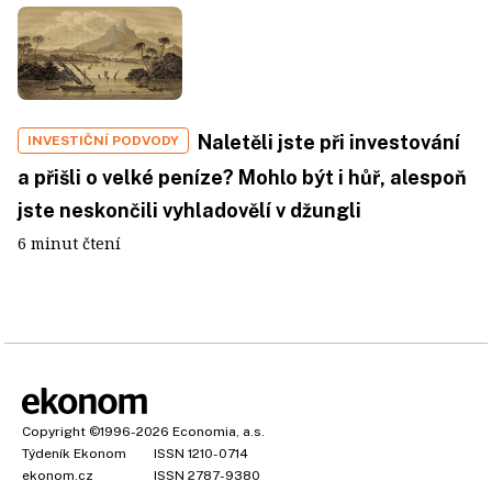
Naletěli jste při investování
INVESTIČNÍ PODVODY
a přišli o velké peníze? Mohlo být i hůř, alespoň
jste neskončili vyhladovělí v džungli
6 minut čtení
Copyright
©1996-2026
Economia, a.s.
Týdeník Ekonom
ISSN 1210-0714
ekonom.cz
ISSN 2787-9380