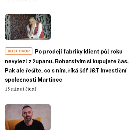
Po prodeji fabriky klient půl roku
ROZHOVOR
nevylezl z županu. Bohatstvím si kupujete čas.
Pak ale řešíte, co s ním, říká šéf J&T Investiční
společnosti Martinec
15 minut čtení