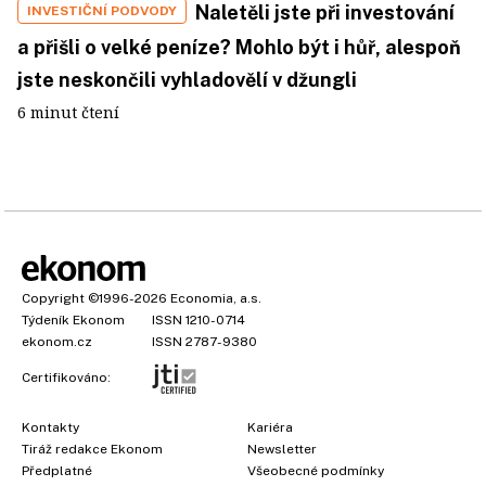
Naletěli jste při investování
INVESTIČNÍ PODVODY
a přišli o velké peníze? Mohlo být i hůř, alespoň
jste neskončili vyhladovělí v džungli
6 minut čtení
Copyright
©1996-2026
Economia, a.s.
Týdeník Ekonom
ISSN 1210-0714
ekonom.cz
ISSN 2787-9380
Certifikováno:
Kontakty
Kariéra
Tiráž redakce Ekonom
Newsletter
Předplatné
Všeobecné podmínky