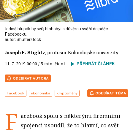
Jedině hlupák by svůj blahobyt s důvěrou svěřil do péče
Facebooku.
autor:
Shutterstock
Joseph E. Stiglitz
, profesor Kolumbijské univerzity
11. 7. 2019
00:00
/ 5 min. čtení
PŘEHRÁT ČLÁNEK
ODEBÍRAT AUTORA
Facebook
ekonomika
kryptoměny
ODEBÍRAT TÉMA
F
acebook spolu s některými firemními
spojenci usoudil, že to hlavní, co svět