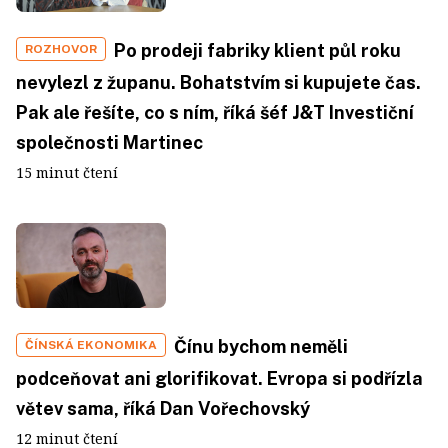
Po prodeji fabriky klient půl roku
ROZHOVOR
nevylezl z županu. Bohatstvím si kupujete čas.
Pak ale řešíte, co s ním, říká šéf J&T Investiční
společnosti Martinec
15 minut čtení
Čínu bychom neměli
ČÍNSKÁ EKONOMIKA
podceňovat ani glorifikovat. Evropa si podřízla
větev sama, říká Dan Vořechovský
12 minut čtení