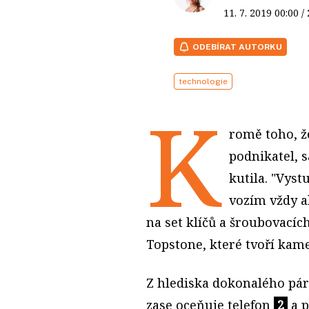
11. 7. 2019
00:00
/
ODEBÍRAT AUTORKU
technologie
K
romě toho, ž
podnikatel, 
kutila. "Vyst
vozím vždy a
na set klíčů a šroubovacíc
Topstone, které tvoří kam
Z hlediska dokonalého pár
zase oceňuje telefon
2
a p