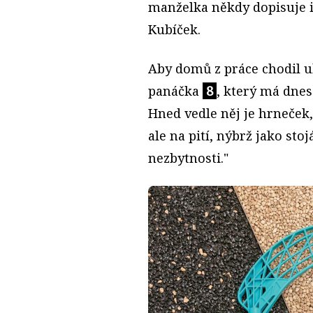
manželka někdy dopisuje i
Kubíček.
Aby domů z práce chodil u
panáčka
8
, který má dnes
Hned vedle něj je hrneče
ale na pití, nýbrž jako sto
nezbytnosti."