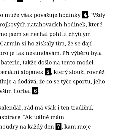
ho muže však považuje hodinky
4
. "Vždy
trojkových natahovacích hodinek, které
no jsem se nechal pohltit chytrým
Garmin si ho získaly tím, že se dají
Skoro je tak nesundávám. Při výběru byla
 baterie, takže došlo na tento model.
peciální stojánek
5
, který slouží rovněž
tluje a dodává, že co se týče sportu, jeho
vším florbal
6
.
alendář, rád má však i ten tradiční,
inspirace. "Aktuálně mám
 moudry na každý den
7
, kam moje