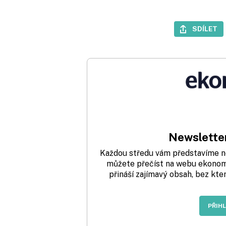
SDÍLET
Newsletter
Každou středu vám představíme nej
můžete přečíst na webu ekonom.
přináší zajímavý obsah, bez kte
PŘIH