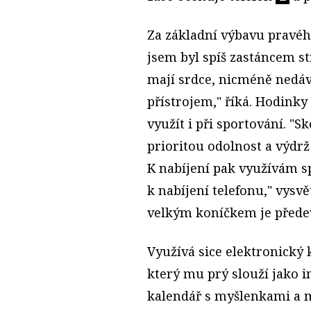
Za základní výbavu pravé
jsem byl spíš zastáncem s
mají srdce, nicméně nedáv
přístrojem," říká. Hodinky 
využít i při sportování. "
prioritou odolnost a výdrž
K nabíjení pak využívám s
k nabíjení telefonu," vysvě
velkým koníčkem je přede
Využívá sice elektronický k
který mu prý slouží jako 
kalendář s myšlenkami a