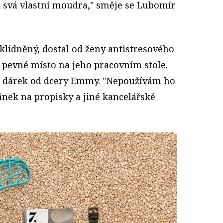
 svá vlastní moudra," směje se Lubomír
klidněný, dostal od ženy antistresového
 pevné místo na jeho pracovním stole.
k, dárek od dcery Emmy. "Nepoužívám ho
jánek na propisky a jiné kancelářské