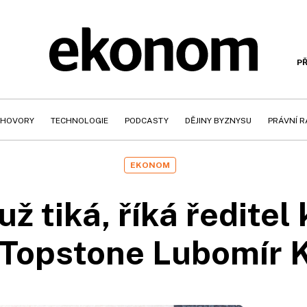
PŘ
HOVORY
TECHNOLOGIE
PODCASTY
DĚJINY BYZNYSU
PRÁVNÍ 
EKONOM
 tiká, říká ředitel
 Topstone Lubomír 