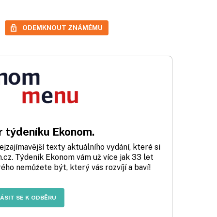
ODEMKNOUT ZNÁMÉMU
 týdeníku Ekonom.
zajímavější texty aktuálního vydání, které si
cz. Týdeník Ekonom vám už více jak 33 let
rého nemůžete být, který vás rozvíjí a baví!
LÁSIT SE K ODBĚRU