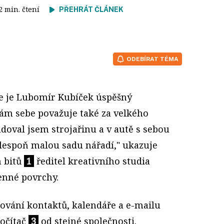
 2 min. čtení
PŘEHRÁT ČLÁNEK
ODEBÍRAT TÉMA
e je Lubomír Kubíček úspěšný
sám sebe považuje také za velkého
udoval jsem strojařinu a v autě s sebou
lespoň malou sadu nářadí," ukazuje
h bitů
1
ředitel kreativního studia
enné povrchy.
ování kontaktů, kalendáře a e-mailu
očítač
3
od stejné společnosti.