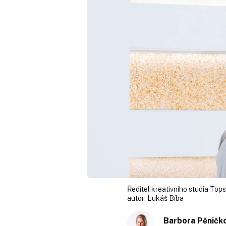
Ředitel kreativního studia To
autor:
Lukáš Bíba
Barbora Pěničk