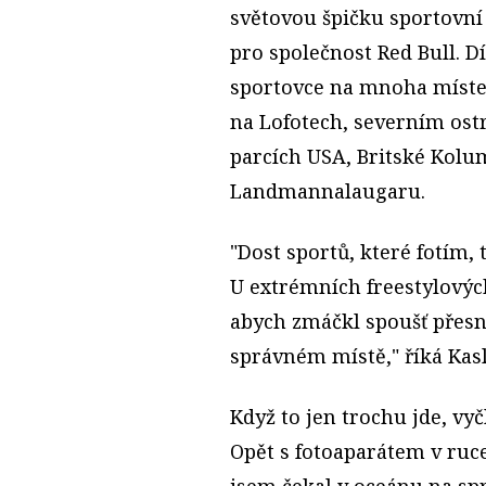
světovou špičku sportovní 
pro společnost Red Bull. Dí
sportovce na mnoha místech
na Lofotech, severním ost
parcích USA, Britské Kolu
Landmannalaugaru.
"Dost sportů, které fotím,
U extrémních freestylových
abych zmáčkl spoušť přesn
správném místě," říká Kasl
Když to jen trochu jde, vyčl
Opět s fotoaparátem v ruce
jsem čekal v oceánu na sp