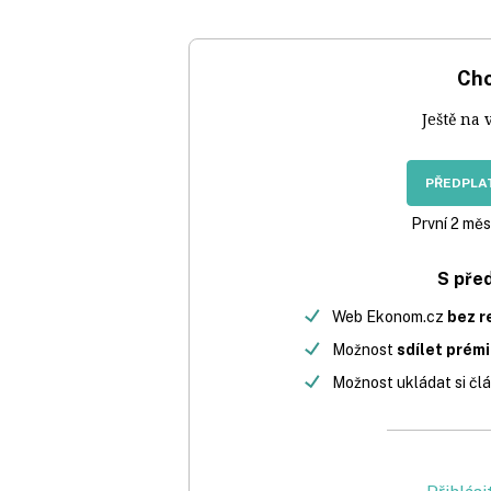
Chc
Ještě na 
PŘEDPLAT
První 2 měs
S pře
Web Ekonom.cz
bez r
Možnost
sdílet prém
Možnost ukládat si člá