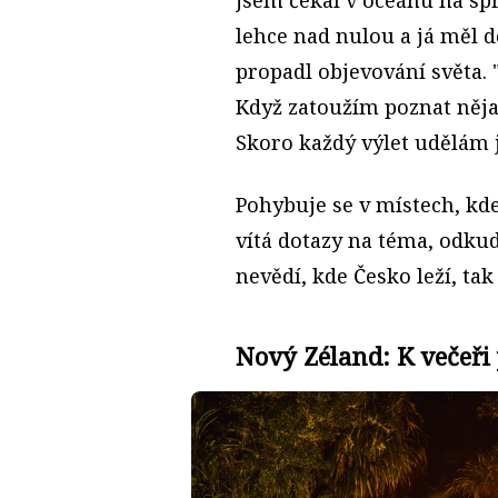
lehce nad nulou a já měl d
propadl objevování světa. "
Když zatoužím poznat něja
Skoro každý výlet udělám 
Pohybuje se v místech, kd
vítá dotazy na téma, odkud
nevědí, kde Česko leží, ta
Nový Zéland: K večeři