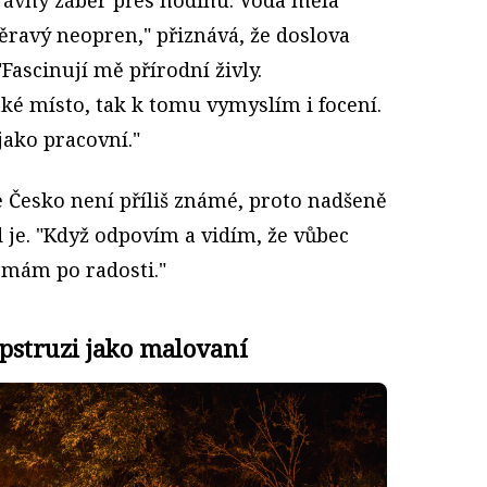
ěravý neopren," přiznává, že doslova
Fascinují mě přírodní živly.
ké místo, tak k tomu vymyslím i focení.
jako pracovní."
e Česko není příliš známé, proto nadšeně
 je. "Když odpovím a vidím, že vůbec
k mám po radosti."
 pstruzi jako malovaní