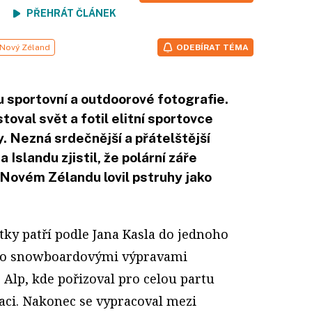
ení
PŘEHRÁT ČLÁNEK
Nový Zéland
ODEBÍRAT TÉMA
 sportovní a outdoorové fotografie.
oval svět a fotil elitní sportovce
 Nezná srdečnější a přátelštější
 Islandu zjistil, že polární záře
 Novém Zélandu lovil pstruhy jako
fotky patří podle Jana Kasla do jednoho
 to snowboardovými výpravami
Alp, kde pořizoval pro celou partu
ci. Nakonec se vypracoval mezi