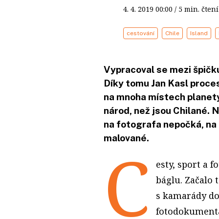
4. 4. 2019
00:00
/ 5 min. čt
cestování
Chile
Island
Vypracoval se mezi špičku
Díky tomu Jan Kasl procest
na mnoha místech planety.
národ, než jsou Chilané. Na
na fotografa nepočká, na
malované.
C
esty, sport a 
báglu. Začalo
s kamarády do 
fotodokumenta