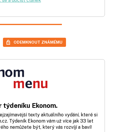
t se a dočíst článek
ODEMKNOUT ZNÁMÉMU
 týdeníku Ekonom.
zajímavější texty aktuálního vydání, které si
cz. Týdeník Ekonom vám už více jak 33 let
rého nemůžete být, který vás rozvíjí a baví!