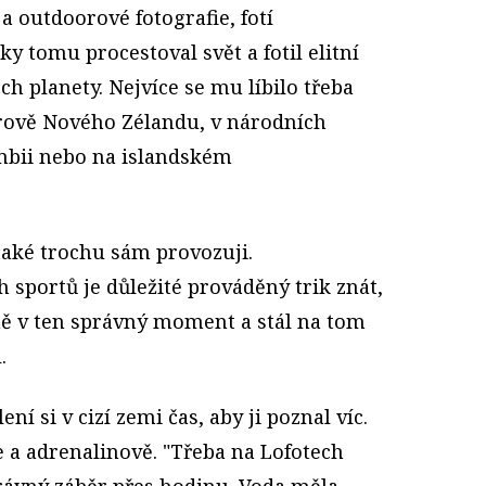
a outdoorové fotografie, fotí
ky tomu procestoval svět a fotil elitní
 planety. Nejvíce se mu líbilo třeba
rově Nového Zélandu, v národních
mbii nebo na islandském
 také trochu sám provozuji.
 sportů je důležité prováděný trik znát,
ě v ten správný moment a stál na tom
.
ení si v cizí zemi čas, aby ji poznal víc.
 a adrenalinově. "Třeba na Lofotech
rávný záběr přes hodinu. Voda měla