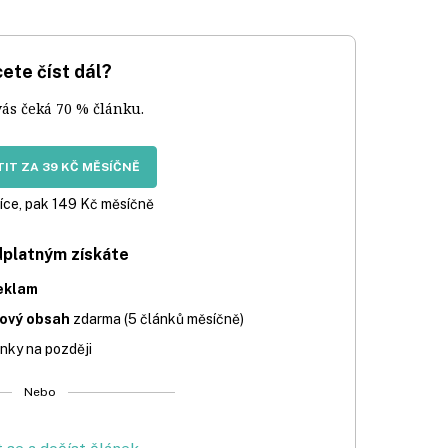
ete číst dál?
vás čeká 70 % článku.
IT ZA 39 KČ MĚSÍČNĚ
íce, pak 149 Kč měsíčně
dplatným získáte
eklam
iový obsah
zdarma (5 článků měsíčně)
nky na později
Nebo