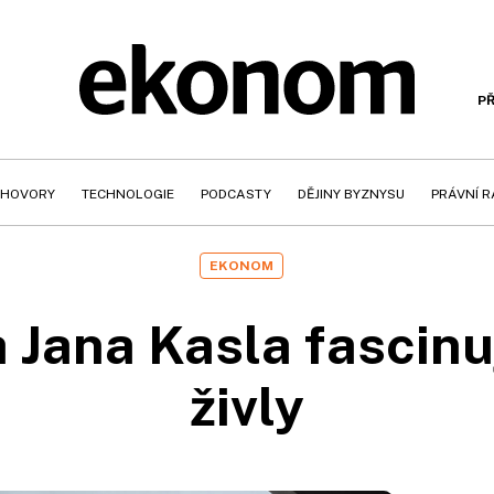
PŘ
HOVORY
TECHNOLOGIE
PODCASTY
DĚJINY BYZNYSU
PRÁVNÍ 
EKONOM
 Jana Kasla fascinuj
živly