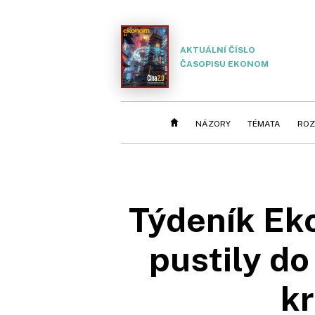
AKTUÁLNÍ ČÍSLO
ČASOPISU EKONOM
NÁZORY
TÉMATA
ROZ
Týdeník Eko
pustily do
k