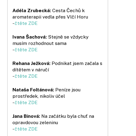
Adéla Zrubecká:
Cesta Čechů k
aromaterapii vedla přes Vlčí Horu
-
čtěte ZDE
Ivana Šachová:
Stejně se vždycky
musím rozhodnout sama
-
čtěte ZDE
Rehana Ježková:
Podnikat jsem začala s
dítětem v náručí
-
čtěte ZDE
Nataša Foltánová:
Peníze jsou
prostředek, nikoliv účel
-
čtěte ZDE
Jana Bínová:
Na začátku byla chuť na
opravdovou zeleninu
-
čtěte ZDE