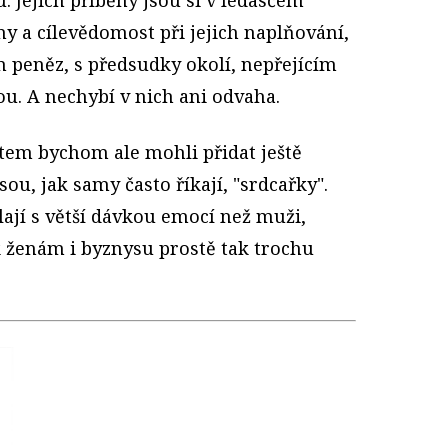
y a cílevědomost při jejich naplňování,
m peněz, s předsudky okolí, nepřejícím
. A nechybí v nich ani odvaha.
em bychom ale mohli přidat ještě
ou, jak samy často říkají, "srdcařky".
ají s větší dávkou emocí než muži,
 ženám i byznysu prostě tak trochu