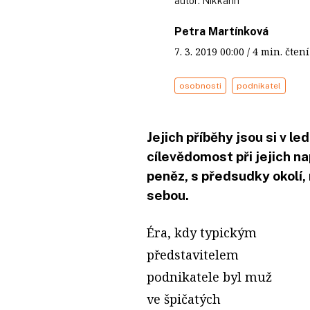
autor:
Nikkarin
Petra Martínková
7. 3. 2019
00:00
/ 4 min. čt
osobnosti
podnikatel
Jejich příběhy jsou si v 
cílevědomost při jejich n
peněz, s předsudky okolí
sebou.
Éra, kdy typickým
představitelem
podnikatele byl muž
ve špičatých