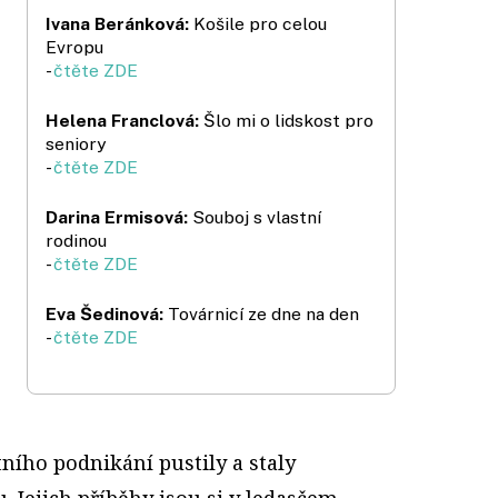
Ivana Beránková:
Košile pro celou
Evropu
-
čtěte ZDE
Helena Franclová:
Šlo mi o lidskost pro
seniory
-
čtěte ZDE
Darina Ermisová:
Souboj s vlastní
rodinou
-
čtěte ZDE
Eva Šedinová:
Továrnicí ze dne na den
-
čtěte ZDE
t­ního podnikání pustily a staly
 Jejich příběhy jsou si v ledasčem