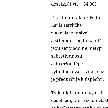
desetkrát víc − 54 063.
Proč tomu tak je? Podle
Karla Havlíčka
z Asociace malých
a středních podnikatelů
jsou ženy odolné, netrpí
sebestředností
a dokážou lépe
vyhodnocovat riziko, což
je předurčuje k úspěchu.
Týdeník Ekonom vybral
deset žen, které se do vlas
se královnami svého oboru.