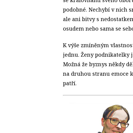
podobné. Nechybí v nich sn
ale ani bitvy s nedostatke
osudem nebo sama se sebou
K výše zmíněným vlastnost
jednu. Ženy podnikatelky js
Možná že byznys někdy děl
na druhou stranu emoce k
patří.