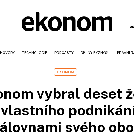
PŘ
HOVORY
TECHNOLOGIE
PODCASTY
DĚJINY BYZNYSU
PRÁVNÍ 
EKONOM
nom vybral deset ž
 vlast­ního podnikání
rálovnami svého obo