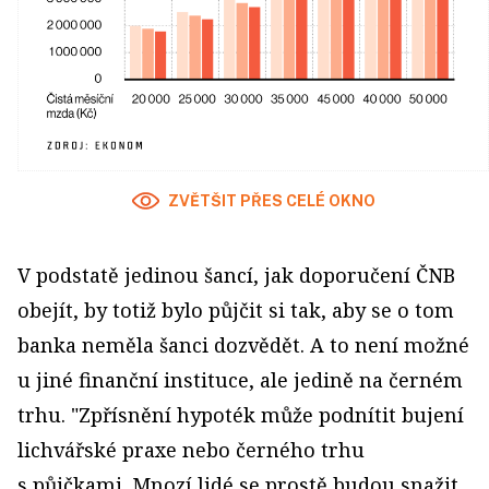
ZVĚTŠIT PŘES CELÉ OKNO
V podstatě jedinou šancí, jak doporučení ČNB
obejít, by totiž bylo půjčit si tak, aby se o tom
banka neměla šanci dozvědět. A to není možné
u jiné finanční instituce, ale jedině na černém
trhu. "Zpřísnění hypoték může podnítit bujení
lichvářské praxe nebo černého trhu
s půjčkami. Mnozí lidé se prostě budou snažit