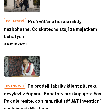
Proč většina lidí asi nikdy
BOHATSTVÍ
nezbohatne. Co skutečně stojí za majetkem
bohatých
8 minut čtení
Po prodeji fabriky klient půl roku
ROZHOVOR
nevylezl z županu. Bohatstvím si kupujete čas.
Pak ale řešíte, co s ním, říká šéf J&T Investiční
společnosti Martinec