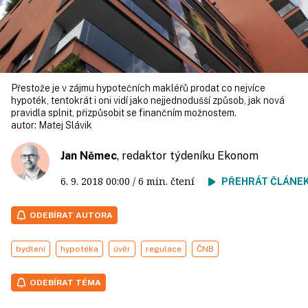
Přestože je v zájmu hypotečních makléřů prodat co nejvíce
hypoték, tentokrát i oni vidí jako nejjednodušší způsob, jak nová
pravidla splnit, přizpůsobit se finančním možnostem.
autor:
Matej Slávik
Jan Němec
, redaktor týdeníku Ekonom
6. 9. 2018
00:00
/ 6 min. čtení
PŘEHRÁT ČLÁNE
ODEBÍRAT AUTORA
bydlení
hypotéka
úvěr
regulace
ČNB
ODEBÍRAT TÉMA