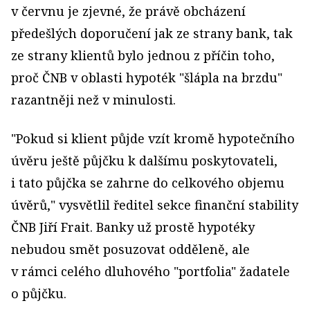
v červnu je zjevné, že právě obcházení
předešlých doporučení jak ze strany bank, tak
ze strany klientů bylo jednou z příčin toho,
proč ČNB v oblasti hypoték "šlápla na brzdu"
razantněji než v minulosti.
"Pokud si klient půjde vzít kromě hypotečního
úvěru ještě půjčku k dalšímu poskytovateli,
i tato půjčka se zahrne do celkového objemu
úvěrů," vysvětlil ředitel sekce finanční stability
ČNB Jiří Frait. Banky už prostě hypotéky
nebudou smět posuzovat odděleně, ale
v rámci celého dluhového "portfolia" žadatele
o půjčku.