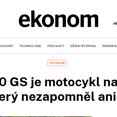
PŘ
HOVORY
TECHNOLOGIE
PODCASTY
DĚJINY BYZNYSU
PRÁVNÍ 
EKONOM
GS je motocykl na s
terý nezapomněl ani