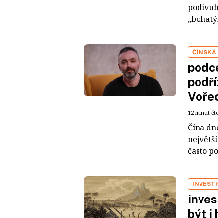
podivuh
„bohatým
ČÍNSKÁ
podce
podří
Voře
12 minut čt
Čína dn
největš
často po
INVEST
inves
být i