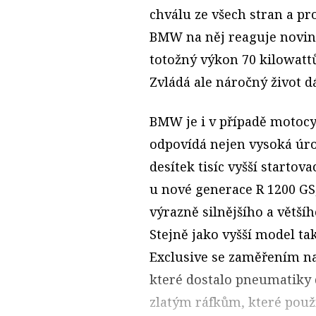
chválu ze všech stran a pr
BMW na něj reaguje novin
totožný výkon 70 kilowattů
Zvládá ale náročný život 
BMW je i v případě motoc
odpovídá nejen vysoká úrov
desítek tisíc vyšší startov
u nové generace R 1200 GS,
výrazně silnějšího a větší
Stejně jako vyšší model ta
Exclusive se zaměřením na 
které dostalo pneumatiky d
zlatým ráfkům, které použ