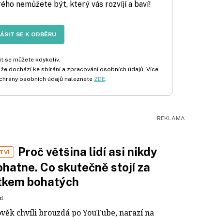
rého nemůžete být, který vás rozvíjí a baví!
LÁSIT SE K ODBĚRU
t se můžete kdykoliv.
 že dochází ke sbírání a zpracování osobních údajů. Více
chrany osobních údajů naleznete
ZDE
.
Proč většina lidí asi nikdy
TVÍ
hatne. Co skutečně stojí za
tkem bohatých
ní
ověk chvíli brouzdá po YouTube, narazí na