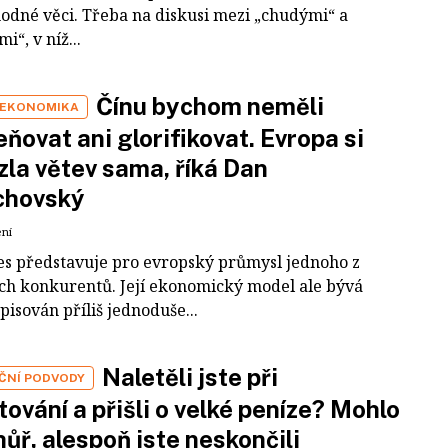
odné věci. Třeba na diskusi mezi „chudými“ a
i“, v níž...
Čínu bychom neměli
 EKONOMIKA
ňovat ani glorifikovat. Evropa si
zla větev sama, říká Dan
chovský
ení
es představuje pro evropský průmysl jednoho z
ích konkurentů. Její ekonomický model ale bývá
pisován příliš jednoduše...
Naletěli jste při
IČNÍ PODVODY
tování a přišli o velké peníze? Mohlo
 hůř, alespoň jste neskončili