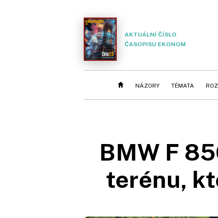
AKTUÁLNÍ ČÍSLO
ČASOPISU EKONOM
NÁZORY
TÉMATA
ROZ
BMW F 850 
terénu, k