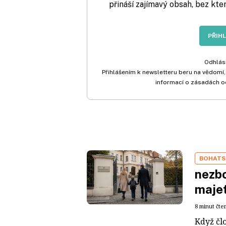
přináší zajímavý obsah, bez kte
PŘIH
Odhlási
Přihlášením k newsletteru beru na vědomí,
informací o zásadách o
BOHATS
nezbo
maje
8 minut čte
Když čl