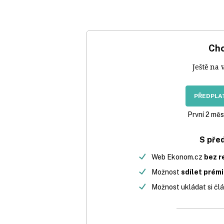
Chc
Ještě na 
PŘEDPLAT
První 2 měs
S pře
Web Ekonom.cz
bez r
Možnost
sdílet prém
Možnost ukládat si člá