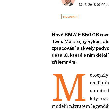
30. 8. 2018
00:00
/
motocykl
Nové BMW F 850 GS rovno
Twin. Má stejný výkon, ale
zpracování a skvělý podvoz
detailů, které s ním dělaj
příjemným.
M
otocykly
na dlouh
u motork
lety roz
modelů návratem legendárn