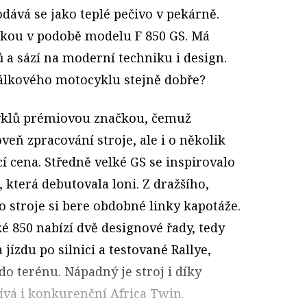
odává se jako teplé pečivo v pekárně.
kou v podobě modelu F 850 GS. Má
 a sází na moderní techniku i design.
dálkového motocyklu stejně dobře?
yklů prémiovou značkou, čemuž
eň zpracování stroje, ale i o několik
ací cena. Středně velké GS se inspirovalo
 která debutovala loni. Z dražšího,
ho stroje si bere obdobné linky kapotáže.
ké 850 nabízí dvě designové řady, tedy
jízdu po silnici a testované Rallye,
o terénu. Nápadný je stroj i díky
ívá i konkurenční Africa Twin.