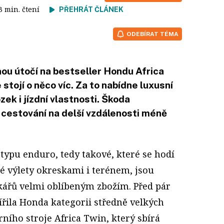
 3 min. čtení
PŘEHRÁT ČLÁNEK
ODEBÍRAT TÉMA
u útočí na bestseller Hondu Africa
 stojí o něco víc. Za to nabídne luxusní
ek i jízdní vlastnosti. Škoda
í cestování na delší vzdálenosti méně
 typu enduro, tedy takové, které se hodí
é výlety okreskami i terénem, jsou
ářů velmi oblíbeným zbožím. Před pár
vířila Honda kategorii středně velkých
ího stroje Africa Twin, který sbírá