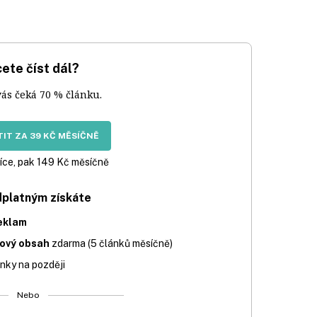
ete číst dál?
vás čeká 70 % článku.
IT ZA 39 KČ MĚSÍČNĚ
íce, pak 149 Kč měsíčně
dplatným získáte
eklam
iový obsah
zdarma (5 článků měsíčně)
nky na později
Nebo