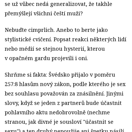
se už vůbec nedá generalizovat, že takhle
přemýšlejí všichni čeští muži?
Nebuďte cimprlich. Anebo to berte jako
stylistické cvičení. Popsat reakci některých lidí
nebo médií se stejnou hysterií, kterou
v opačném gardu projevili i oni.
Shrňme si fakta: Švédsko přijalo v poměru
257:8 hla­sům nový zákon, podle kterého je sex
bez souhlasu považován za znásilnění. Jinými
slovy, když se jeden z partnerů bude účastnit
pohlavního aktu nedobrovolně (nechme
stranou, jak divné je sousloví "účastnit se
sexu") a ten druhý nepoužije ani špetku násilí,