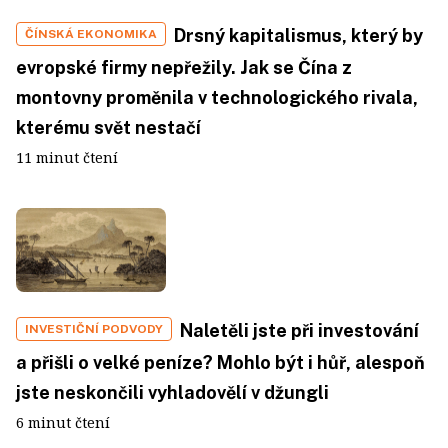
Drsný kapitalismus, který by
ČÍNSKÁ EKONOMIKA
evropské firmy nepřežily. Jak se Čína z
montovny proměnila v technologického rivala,
kterému svět nestačí
11 minut čtení
Naletěli jste při investování
INVESTIČNÍ PODVODY
a přišli o velké peníze? Mohlo být i hůř, alespoň
jste neskončili vyhladovělí v džungli
6 minut čtení