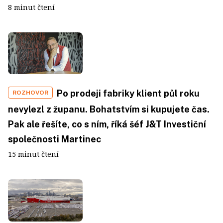
8 minut čtení
Po prodeji fabriky klient půl roku
ROZHOVOR
nevylezl z županu. Bohatstvím si kupujete čas.
Pak ale řešíte, co s ním, říká šéf J&T Investiční
společnosti Martinec
15 minut čtení