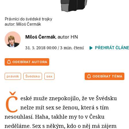
Právníci do švédské trojky
autor:
Miloš Čermák
Miloš Čermák
, autor HN
31. 5. 2018
00:00
/ 3 min. čtení
PŘEHRÁT ČLÁN
ODEBÍRAT AUTORA
právník
Švédsko
sex
ODEBÍRAT TÉMA
Č
eské muže znepokojilo, že ve Švédsku
nelze mít sex se ženou, která s tím
nesouhlasí. Haha, takhle my to v Česku
neděláme. Sex s někým, kdo o něj má zájem