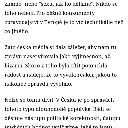
známe" nebo "sexu, jak ho děláme". Nikdo se
toho nebojí. Pro běžné konzumenty
zpravodajství v Evropě je to víc technikálie než
co jiného.
Zato česká média si dala záležet, aby nám tu
zprávu naservírovala jako výjimečnou, až
bizarní. Skoro z toho byla cítit poťouchlá
radost a naděje, že to vyvolá reakci, jakou to
nakonec opravdu vyvolalo.
Nelze se tomu divit. V Česku je po zprávách
tohoto typu dlouhodobě poptávka. Rádi se
děsíme nástupu politické korektnosti, ústupu
tradičních hodnot (aniž víme, jaké to jsou)