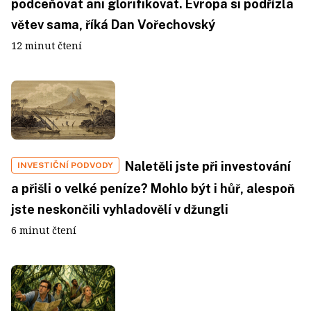
podceňovat ani glorifikovat. Evropa si podřízla
větev sama, říká Dan Vořechovský
12 minut čtení
Naletěli jste při investování
INVESTIČNÍ PODVODY
a přišli o velké peníze? Mohlo být i hůř, alespoň
jste neskončili vyhladovělí v džungli
6 minut čtení