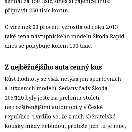
sehnat za 150 tisíc, dnes si zájemce musí
připravit 250 tisíc korun.
O více než 60 procent vzrostla od roku 2013
také cena nástupnického modelu Škoda Rapid:
dnes se pohybuje kolem 130 tisíc.
Z nejběžnějšího auta cenný kus
Růst hodnoty se však netýká jen sportovních
a luxusních modelů. Sedany řady Škoda
105/120 byly ještě na přelomu století
nejrozšířenějšími automobily v České
republice. Tvrdilo se, že z nich sběratelské
kousky nikdy nebudou, protože jich tu je moc,