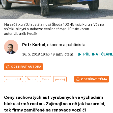
Na začátku 70. let stála nová Škoda 100 45 tisíc korun. Vůz na
snímku si nyní autobazar cení na téměř 110 tisíc korun.
autor:
Zbyněk Pecák
Petr Korbel
, ekonom a publicista
16. 5. 2018
19:45
/ 9 min. čtení
PŘEHRÁT ČLÁN
ODEBÍRAT AUTORA
automobil
Škoda
Tatra
prodej
ODEBÍRAT TÉMA
Ceny zachovalých aut vyrobených ve východním
bloku strmě rostou. Zajímají se o ně jak bazarníci,
tak firmy zaměřené na renovace vozů či