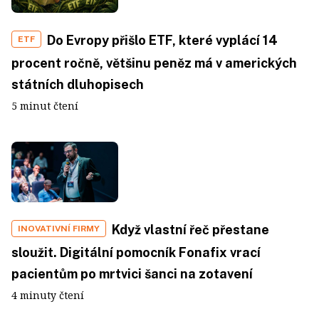
Do Evropy přišlo ETF, které vyplácí 14
ETF
procent ročně, většinu peněz má v amerických
státních dluhopisech
5 minut čtení
Když vlastní řeč přestane
INOVATIVNÍ FIRMY
sloužit. Digitální pomocník Fonafix vrací
pacientům po mrtvici šanci na zotavení
4 minuty čtení