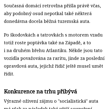
Současná domácí retrovlna přišla právě včas,
aby podobný osud nepotkal také některá
donedávna docela běžná tuzemská auta.
Po škodovkách a tatrovkách s motorem vzadu
totiž roste poptávka také na Západě, a to
i na druhém břehu Atlantiku. Někde jsou tato
vozidla považována za raritu, jinde za poslední
opravdová auta, jejichž řidič ještě musel umět
řídit.
Konkurence na trhu přibývá
Výrazné oživení zájmu o "socialistická" auta
má však za následek také větší soupeření