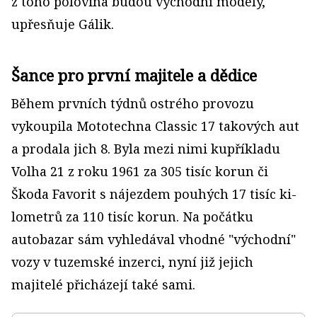
z toho polovina budou východní modely,"
upřesňuje Gálik.
Šance pro první majitele a dědice
Během prvních týdnů ostrého provozu
vykoupila Mototechna Classic 17 takových aut
a prodala jich 8. Byla mezi nimi kupříkladu
Volha 21 z roku 1961 za 305 tisíc korun či
Škoda Favorit s nájezdem pouhých 17 tisíc ki­
lometrů za 110 tisíc korun. Na počátku
autobazar sám vyhledával vhodné "východní"
vozy v tuzemské inzerci, nyní již jejich
majitelé přicházejí také sami.