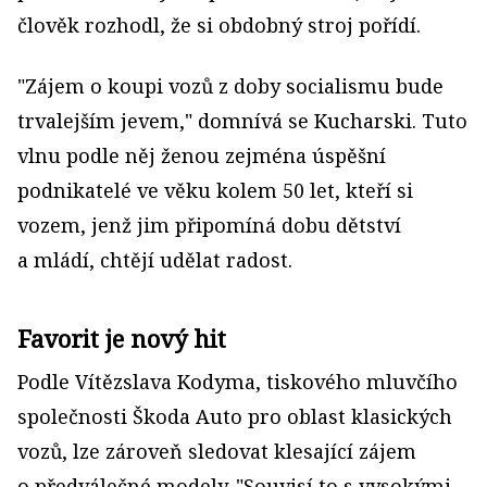
člověk rozhodl, že si obdobný stroj pořídí.
"Zájem o koupi vozů z doby socialismu bude
trvalejším jevem," domnívá se Kucharski. Tuto
vlnu podle něj ženou zejména úspěšní
podnikatelé ve věku kolem 50 let, kteří si
vozem, jenž jim připomíná dobu dětství
a mládí, chtějí udělat radost.
Favorit je nový hit
Podle Vítězslava Kodyma, tiskového mluvčího
společnosti Škoda Auto pro oblast klasických
vozů, lze zároveň sledovat klesající zájem
o předválečné modely. "Souvisí to s vysokými