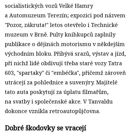
socialistických vozů Velké Hamry
a Automuzeum Terezín; expozici pod názvem
"Pozor, zákruta!" letos otevřelo i Technické
muzeum v Brně. Pulty knihkupců zaplnily
publikace o dějinách motorismu v někdejším
východním bloku. Přibývá srazů, výstav a jízd,
při nichž lidé obdivují třeba staré vozy Tatra
603, "spartaky" či "embéčka", přičemž zároveň
utrácejí za pohlednice a suvenýry. Majitelé
tato auta poskytují za úplatu filmařům,
na svatby i společenské akce. V Tanvaldu
dokonce vznikla retroautopůjčovna.
Dobré škodovky se vracejí