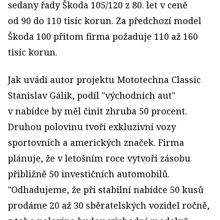
sedany řady Škoda 105/120 z 80. let v ceně
od 90 do 110 tisíc korun. Za předchozí model
Škoda 100 přitom firma požaduje 110 až 160
tisíc korun.
Jak uvádí autor projektu Mototechna Classic
Stanislav Gálik, podíl "východních aut"
v nabídce by měl činit zhruba 50 procent.
Druhou polovinu tvoří exkluzivní vozy
sportovních a amerických značek. Firma
plánuje, že v letošním roce vytvoří zásobu
přibližně 50 investičních au­tomobilů.
"Odhadujeme, že při stabilní nabídce 50 kusů
prodáme 20 až 30 sběra­telských vozidel ročně,