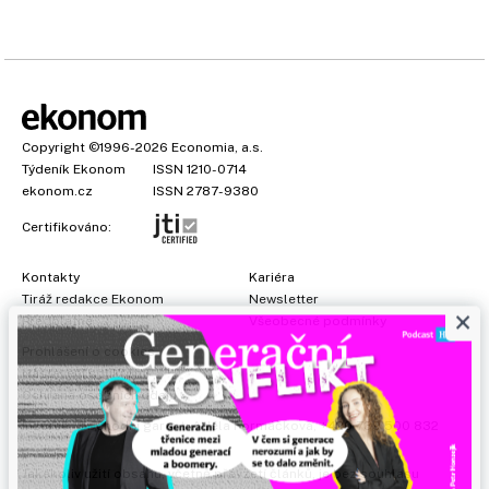
Copyright
©1996-2026
Economia, a.s.
Týdeník Ekonom
ISSN 1210-0714
ekonom.cz
ISSN 2787-9380
Certifikováno:
Kontakty
Kariéra
Tiráž redakce Ekonom
Newsletter
×
Předplatné
Všeobecné podmínky
Prohlášení o cookies
Nastavení soukromí
Ochrana osobních údajů
Inzerce
, obchodní garant:
Adéla Formáčková
,
+420 739 500 832
Jakékoliv užití obsahu, včetně převzetí článků, je bez souhlasu