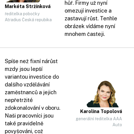
hůř. Firmy už nyní
Markéta Stržínková
omezují investice a
ředitelka pobočky
zastavují růst. Tenhle
Atradius Česká repubika
obrázek vídáme nyní
mnohem časteji.
Spíše než fixní nárůst
mzdy jsou lepší
variantou investice do
dalšího vzdělávání
zaměstnanců a jejich
nepřetržité
zdokonalování v oboru.
Karolína Topolová
Naši pracovníci jsou
generální ředitelka AAA
také pravidelně
Auto
povyšováni, což