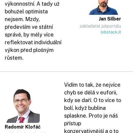
výkonnostní. A tady už
bohužel optimista
nejsem. Mzdy,
Jan Silber
především ve státní
zakladatel jobportálu
Jobstack.it
správě, by měly více
reflektovat individuální
výkon před plošným
růstem.
Vidím to tak, že nejvíce
chyb se dělá v euforii,
kdy se daří. O to více to
bolí, když bublina
splaskne. Proto je náš
přístup
Radomír Klofáč
konzervativnější a o to