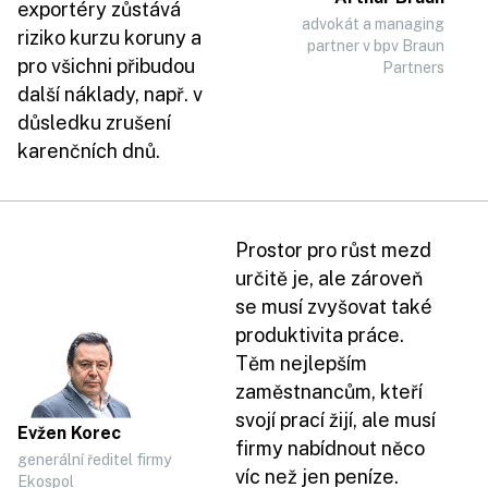
exportéry zůstává
advokát a managing
riziko kurzu koruny a
partner v bpv Braun
pro všichni přibudou
Partners
další náklady, např. v
důsledku zrušení
karenčních dnů.
Prostor pro růst mezd
určitě je, ale zároveň
se musí zvyšovat také
produktivita práce.
Těm nejlepším
zaměstnancům, kteří
svojí prací žijí, ale musí
Evžen Korec
firmy nabídnout něco
generální ředitel firmy
víc než jen peníze.
Ekospol