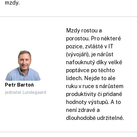
mzdy.
Mzdy rostou a
porostou. Pro některé
pozice, zvláště v IT
(vývojáři), je nárůst
nafouknutý díky velké
poptávce po těchto
lidech. Nejde to ale
Petr Bartoň
ruku v ruce s nárůstem
jednatel Lundegaard
produktivity či přidané
hodnoty výstupů. A to
není zdravé a
dlouhodobě udržitelné.