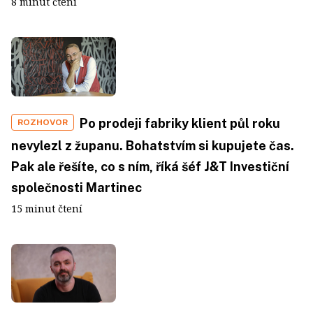
8 minut čtení
Po prodeji fabriky klient půl roku
ROZHOVOR
nevylezl z županu. Bohatstvím si kupujete čas.
Pak ale řešíte, co s ním, říká šéf J&T Investiční
společnosti Martinec
15 minut čtení