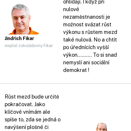
ohlídají. I když při
nulové
nezaměstnanosti je
možnost svázat růst
výkonu s růstem mezd
Jindřich Fikar
také nulová. No a chtít
majitel čokoládovny Fikar
po úřednících vyšší
výkon.......... To si snad
nemyslí ani sociální
demokrat !
Růst mezd bude určitě
pokračovat. Jako
klíčové vnímám ale
spíše to, zda se jedná o
navýšení plošné či