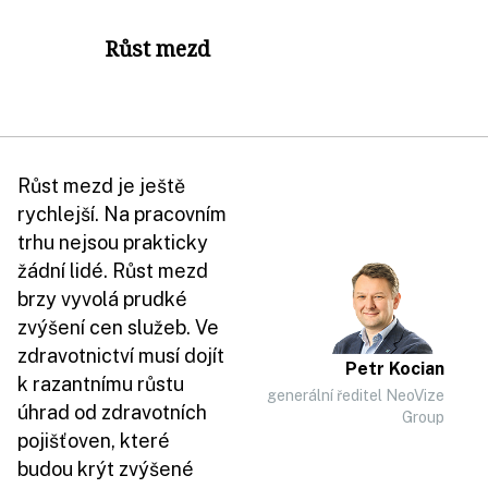
Růst mezd
Růst mezd je ještě
rychlejší. Na pracovním
trhu nejsou prakticky
žádní lidé. Růst mezd
brzy vyvolá prudké
zvýšení cen služeb. Ve
zdravotnictví musí dojít
Petr Kocian
k razantnímu růstu
generální ředitel NeoVize
úhrad od zdravotních
Group
pojišťoven, které
budou krýt zvýšené