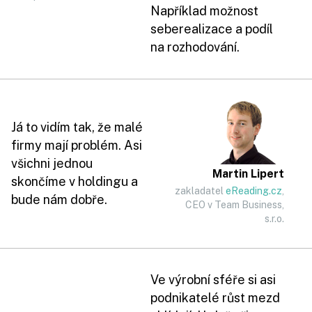
Například možnost
seberealizace a podíl
na rozhodování.
Já to vidím tak, že malé
firmy mají problém. Asi
všichni jednou
Martin Lipert
skončíme v holdingu a
zakladatel
eReading.cz
,
bude nám dobře.
CEO v Team Business,
s.r.o.
Ve výrobní sféře si asi
podnikatelé růst mezd