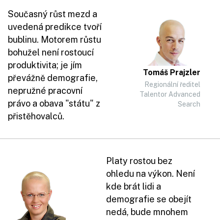
Současný růst mezd a
uvedená predikce tvoří
bublinu. Motorem růstu
bohužel není rostoucí
produktivita; je jím
Tomáš Prajzler
převážně demografie,
Regionální ředitel
nepružné pracovní
Talentor Advanced
právo a obava "státu" z
Search
přistěhovalců.
Platy rostou bez
ohledu na výkon. Není
kde brát lidi a
demografie se obejít
nedá, bude mnohem