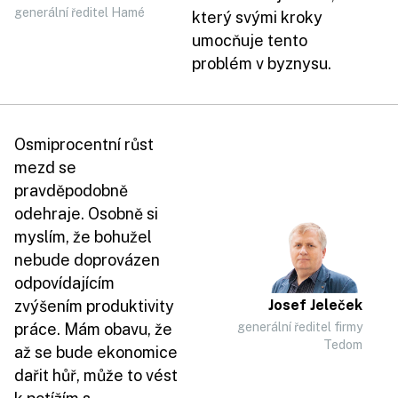
generální ředitel Hamé
který svými kroky
umocňuje tento
problém v byznysu.
Osmiprocentní růst
mezd se
pravděpodobně
odehraje. Osobně si
myslím, že bohužel
nebude doprovázen
odpovídajícím
zvýšením produktivity
Josef Jeleček
práce. Mám obavu, že
generální ředitel firmy
Tedom
až se bude ekonomice
dařit hůř, může to vést