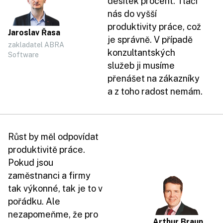
desítek procent. Tlačí
nás do vyšší
produktivity práce, což
Jaroslav Řasa
je správně. V případě
zakladatel ABRA
konzultantských
Software
služeb ji musíme
přenášet na zákazníky
a z toho radost nemám.
Růst by měl odpovídat
produktivitě práce.
Pokud jsou
zaměstnanci a firmy
tak výkonné, tak je to v
pořádku. Ale
nezapomeňme, že pro
Arthur Braun