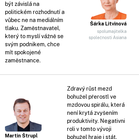
být závislá na
politickém rozhodnutí a
vůbec ne na mediálním
Šárka Litvinová
tlaku. Zaměstnavatel,
spolumajitelka
který to myslí vážně se
společnosti Asiana
svým podnikem, chce
mít spokojené
zaměstnance.
Zdravý růst mezd
bohužel přerostl ve
mzdovou spirálu, která
není krytá zvyšením
produktivity. Negativni
roli v tomto vývoji
Martin Štrupl
bohužel hraje i stát,