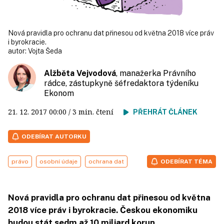
Nová pravidla pro ochranu dat přinesou od května 2018 více práv
i byrokracie.
autor:
Vojta Šeda
Alžběta Vejvodová
, manažerka Právního
rádce, zástupkyně šéfredaktora týdeníku
Ekonom
21. 12. 2017
00:00
/ 3 min. čtení
PŘEHRÁT ČLÁNEK
ODEBÍRAT AUTORKU
právo
osobní údaje
ochrana dat
ODEBÍRAT TÉMA
Nová pravidla pro ochranu dat přinesou od května
2018 více práv i byrokracie. Českou ekonomiku
budou stát sedm až 10 miliard korun.