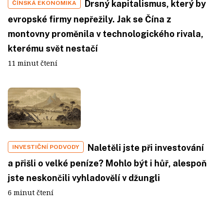
Drsný kapitalismus, který by
ČÍNSKÁ EKONOMIKA
evropské firmy nepřežily. Jak se Čína z
montovny proměnila v technologického rivala,
kterému svět nestačí
11 minut čtení
Naletěli jste při investování
INVESTIČNÍ PODVODY
a přišli o velké peníze? Mohlo být i hůř, alespoň
jste neskončili vyhladovělí v džungli
6 minut čtení