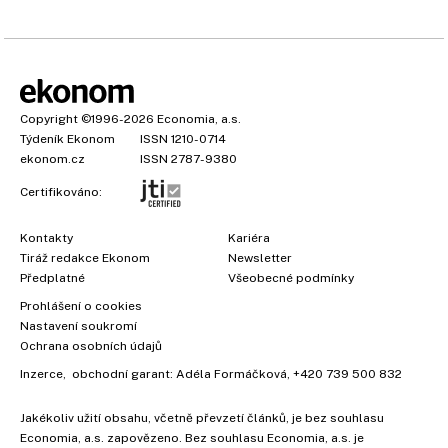
Copyright
©1996-2026
Economia, a.s.
Týdeník Ekonom
ISSN 1210-0714
ekonom.cz
ISSN 2787-9380
Certifikováno:
Kontakty
Kariéra
Tiráž redakce Ekonom
Newsletter
Předplatné
Všeobecné podmínky
Prohlášení o cookies
Nastavení soukromí
Ochrana osobních údajů
Inzerce
, obchodní garant:
Adéla Formáčková
,
+420 739 500 832
Jakékoliv užití obsahu, včetně převzetí článků, je bez souhlasu
Economia, a.s. zapovězeno. Bez souhlasu Economia, a.s. je