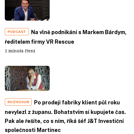
Na vlně podnikání s Markem Bárdym,
PODCAST
ředitelem firmy VR Rescue
1 minuta čtení
Po prodeji fabriky klient půl roku
ROZHOVOR
nevylezl z županu. Bohatstvím si kupujete čas.
Pak ale řešíte, co s ním, říká šéf J&T Investiční
společnosti Martinec