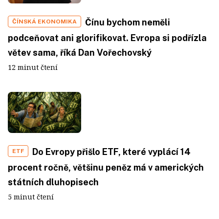
Čínu bychom neměli
ČÍNSKÁ EKONOMIKA
podceňovat ani glorifikovat. Evropa si podřízla
větev sama, říká Dan Vořechovský
12 minut čtení
Do Evropy přišlo ETF, které vyplácí 14
ETF
procent ročně, většinu peněz má v amerických
státních dluhopisech
5 minut čtení