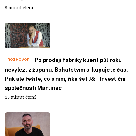
8 minut čtení
Po prodeji fabriky klient půl roku
ROZHOVOR
nevylezl z županu. Bohatstvím si kupujete čas.
Pak ale řešíte, co s ním, říká šéf J&T Investiční
společnosti Martinec
15 minut čtení