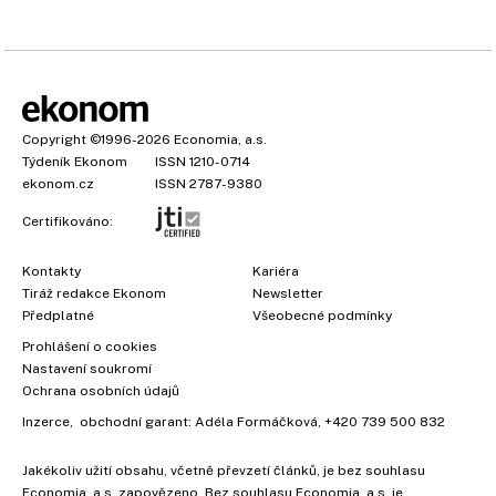
Copyright
©1996-2026
Economia, a.s.
Týdeník Ekonom
ISSN 1210-0714
ekonom.cz
ISSN 2787-9380
Certifikováno:
Kontakty
Kariéra
Tiráž redakce Ekonom
Newsletter
Předplatné
Všeobecné podmínky
Prohlášení o cookies
Nastavení soukromí
Ochrana osobních údajů
Inzerce
, obchodní garant:
Adéla Formáčková
,
+420 739 500 832
Jakékoliv užití obsahu, včetně převzetí článků, je bez souhlasu
Economia, a.s. zapovězeno. Bez souhlasu Economia, a.s. je