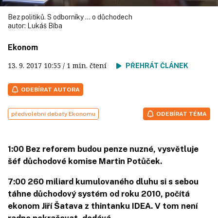
Bez politiků. S odborníky ... o důchodech
autor:
Lukáš Bíba
Ekonom
13. 9. 2017
10:55
/ 1 min. čtení
PŘEHRÁT ČLÁNEK
ODEBÍRAT AUTORA
předvolební debaty Ekonomu
ODEBÍRAT TÉMA
1:00
Bez reforem budou penze nuzné, vysvětluje
šéf důchodové komise Martin Potůček.
7:00
260 miliard kumulovaného dluhu si s sebou
táhne důchodový systém od roku 2010, počítá
ekonom Jiří Šatava z thintanku IDEA. V tom není
radno pokračovat, dodává.