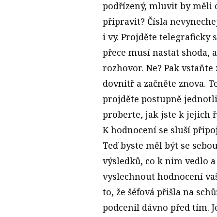
podřízený, mluvit by měli 
připravit? Čísla nevynechej
i vy. Projděte telegraficky 
přece musí nastat shoda, 
rozhovor. Ne? Pak vstaňte z
dovnitř a začněte znova. Te
projděte postupně jednotlivé
proberte, jak jste k jejich
K hodnocení se sluší připoji
Teď byste měl být se sebou
výsledků, co k nim vedlo a
vyslechnout hodnocení vaš
to, že šéfová přišla na sc
podcenil dávno před tím. Je