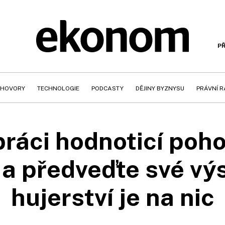
PŘ
HOVORY
TECHNOLOGIE
PODCASTY
DĚJINY BYZNYSU
PRÁVNÍ 
práci hodnoticí poh
 a předveďte své vý
hujerství je na nic