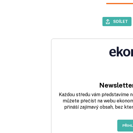
SDÍLET
Newsletter
Každou středu vám představíme nej
můžete přečíst na webu ekonom.
přináší zajímavý obsah, bez kte
PŘIH