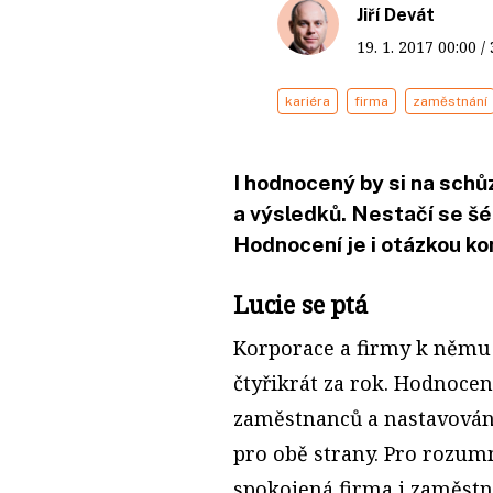
Jiří Devát
19. 1. 2017
00:00
/
kariéra
firma
zaměstnání
I hodnocený by si na schůz
a výsledků. Nestačí se šé
Hodnocení je i otázkou k
Lucie se ptá
Korporace a firmy k němu 
čtyřikrát za rok. Hodnoce
zaměstnanců a nastavování 
pro obě strany. Pro rozum
spokojená firma i zaměstna