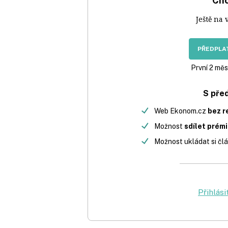
Chc
Ještě na 
PŘEDPLAT
První 2 měs
S pře
Web Ekonom.cz
bez r
Možnost
sdílet prém
Možnost ukládat si člá
Přihlási