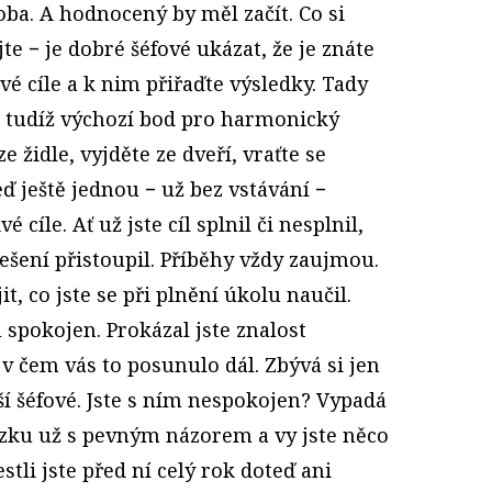
oba. A hodnocený by měl začít. Co si
te − je dobré šéfové ukázat, že je znáte
své cíle a k nim přiřaďte výsledky. Tady
a tudíž výchozí bod pro harmonický
e židle, vyjděte ze dveří, vraťte se
ď ještě jednou − už bez vstávání −
 cíle. Ať už jste cíl splnil či nesplnil,
 řešení přistoupil. Příběhy vždy zaujmou.
t, co jste se při plnění úkolu naučil.
 spokojen. Prokázal jste znalost
 v čem vás to posunulo dál. Zbývá si jen
í šéfové. Jste s ním nespokojen? Vypadá
hůzku už s pevným názorem a vy jste něco
stli jste před ní celý rok doteď ani