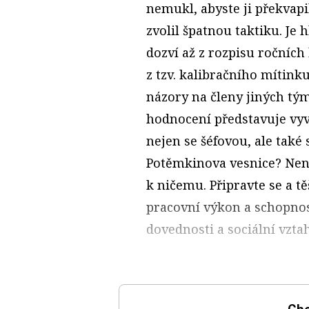
nemukl, abyste ji překvapil
zvolil špatnou taktiku. Je 
dozví až z rozpisu ročních
z tzv. kalibračního mítin
názory na členy jiných tým
hodnocení představuje vyv
nejen se šéfovou, ale také 
Potěmkinova vesnice? Není 
k ničemu. Připravte se a t
pracovní výkon a schopnost
dovednosti a sociální vzta