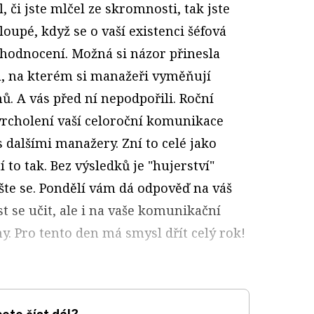
, či jste mlčel ze skromnosti, tak jste
hloupé, když se o vaší existenci šéfová
 hodnocení. Možná si názor přinesla
ku, na kterém si manažeři vyměňují
ů. A vás před ní nepodpořili. Roční
rcholení vaší celoroční komunikace
s dalšími manažery. Zní to celé jako
to tak. Bez výsledků je "hujerství"
ěšte se. Pondělí vám dá odpověď na váš
 se učit, ale i na vaše komunikační
hy. Pro tento den má smysl dřít celý rok!