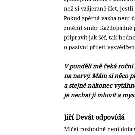
než si vzájemně říct, jestl
Pokud zpětná vazba není úp
změnit směr. Každopádně p
připravit jak šéf, tak hod
o pasivní přijetí vysvědčen
V pondělí mě čeká roční
na nervy. Mám si něco př
a stejně nakonec vytáhne
je nechat ji mluvit a mys
Jiří Devát odpovídá
Mlčet rozhodně není dobrá