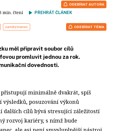
ODEBÍRAT AUTORA
 3 min. čtení
PŘEHRÁT ČLÁNEK
zaměstnanec
ODEBÍRAT TÉMA
ku měl připravit soubor cílů
fovou promluvit jednou za rok.
omunikační dovednosti.
přistupují minimálně dvakrát, spíš
ní výsledků, posuzování výkonů
dalších cílů bývá stresující záležitostí
ný rozvoj kariéry, s nímž bude
nec, ale asi není smysluplnější nástroj