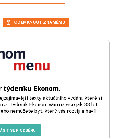
ODEMKNOUT ZNÁMÉMU
 týdeníku Ekonom.
zajímavější texty aktuálního vydání, které si
cz. Týdeník Ekonom vám už více jak 33 let
rého nemůžete být, který vás rozvíjí a baví!
LÁSIT SE K ODBĚRU