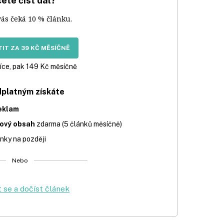
ete číst dál?
vás čeká 10 % článku.
IT ZA 39 KČ MĚSÍČNĚ
íce, pak 149 Kč měsíčně
dplatným získáte
eklam
iový obsah
zdarma (5 článků měsíčně)
nky na později
Nebo
t se a dočíst článek