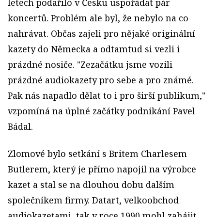
letech podařilo v Česku uspořádat pár
koncertů. Problém ale byl, že nebylo na co
nahrávat. Občas zajeli pro nějaké originální
kazety do Německa a odtamtud si vezli i
prázdné nosiče. "Zezačátku jsme vozili
prázdné audiokazety pro sebe a pro známé.
Pak nás napadlo dělat to i pro širší publikum,"
vzpomíná na úplné začátky podnikání Pavel
Bádal.
Zlomové bylo setkání s Britem Charlesem
Butlerem, který je přímo napojil na výrobce
kazet a stal se na dlouhou dobu dalším
společníkem firmy. Datart, velkoobchod
audiokazetami, tak v roce 1990 mohl zahájit