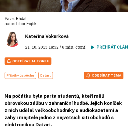
Pavel Bádal
autor:
Libor Fojtík
Kateřina Vokurková
21. 10. 2015
18:52
/ 6 min. čtení
PŘEHRÁT ČLÁ
ODEBÍRAT AUTORKU
Příběhy úspěchu
Datart
ODEBÍRAT TÉMA
Na počátku byla parta studentů, kteří měli
obrovskou zálibu v zahraniční hudbě. Jejich koníček
z nich udělal velkoobchodníky s audiokazetami a
záhy i majitele jedné z největších sítí obchodů s
elektronikou Datart.