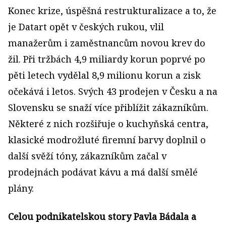
Konec krize, úspěšná restrukturalizace a to, že
je Datart opět v českých rukou, vlil
manažerům i zaměstnancům novou krev do
žil. Při tržbách 4,9 miliardy korun poprvé po
pěti letech vydělal 8,9 milionu korun a zisk
očekává i letos. Svých 43 prodejen v Česku a na
Slovensku se snaží více přiblížit zákazníkům.
Některé z nich rozšiřuje o kuchyňská centra,
klasické modrožluté firemní barvy doplnil o
další svěží tóny, zákazníkům začal v
prodejnách podávat kávu a má další smělé
plány.
Celou podnikatelskou story Pavla Bádala a