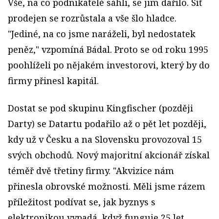
Vše, na co podnikatelé sáhli, se jim dařilo. Síť
prodejen se rozrůstala a vše šlo hladce.
"Jediné, na co jsme naráželi, byl nedostatek
peněz," vzpomíná Bádal. Proto se od roku 1995
poohlíželi po nějakém investorovi, který by do
firmy přinesl kapitál.
Dostat se pod skupinu Kingfischer (později
Darty) se Datartu podařilo až o pět let později,
kdy už v Česku a na Slovensku provozoval 15
svých obchodů. Nový majoritní akcionář získal
téměř dvě třetiny firmy. "Akvizice nám
přinesla obrovské možnosti. Měli jsme rázem
příležitost podívat se, jak byznys s
elektronikou vypadá, když funguje 25 let.