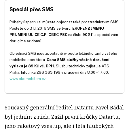
Speciál přes SMS
Příběhy úspěchu si můžete objednat také prostřednictvím SMS.
Pošlete do 31.1.2016 SMS ve tvaru:
EKOFEN2 JMENO
PRIJMENI ULICE C.P. OBEC PSC
na číslo
902 11
a speciál vám
doručíme až domů.
Objednací SMS jsou zpoplatněny podle běžného tarifu vašeho
mobilního operátora.
Cena SMS služby včetně doručení
výtisku je 89 Kč vč. DPH.
Službu technicky zajišťuje ATS
Praha. Infolinka 296 363 199 v pracovní dny 8:00 – 17:00,
www.platmobilem.cz
.
Současný generální ředitel Datartu Pavel Bádal
byl jedním z nich. Zažil první krůčky Datartu,
jeho raketový vzestup, ale i léta hlubokých