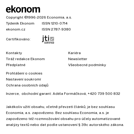
Copyright
©1996-2026
Economia, a.s.
Týdeník Ekonom
ISSN 1210-0714
ekonom.cz
ISSN 2787-9380
Certifikováno:
Kontakty
Kariéra
Tiráž redakce Ekonom
Newsletter
Předplatné
Všeobecné podmínky
Prohlášení o cookies
Nastavení soukromí
Ochrana osobních údajů
Inzerce
, obchodní garant:
Adéla Formáčková
,
+420 739 500 832
Jakékoliv užití obsahu, včetně převzetí článků, je bez souhlasu
Economia, a.s. zapovězeno. Bez souhlasu Economia, a.s. je
zapovězeno též rozmnožování obsahu pro účely automatizované
analýzy textů nebo dat podle ustanovení § 39c autorského zákona.