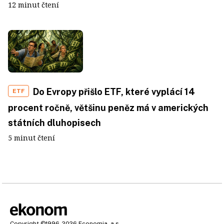
12 minut čtení
Do Evropy přišlo ETF, které vyplácí 14
ETF
procent ročně, většinu peněz má v amerických
státních dluhopisech
5 minut čtení
Copyright
©1996-2026
Economia, a.s.