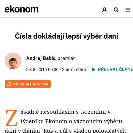
Čísla dokládají lepší výběr daní
Andrej Babiš
, premiér
20. 8. 2015
00:00
/ 2 min. čtení
PŘEHRÁT ČLÁN
ODEBÍRAT AUTORA
Z
ásadně nesouhlasím s tvrzeními v
týdeníku Ekonom o váznoucím výběru
daní v článku "Rok a půl s vládou polovičatých