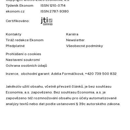
Týdeník Ekonom
ISSN 1210-0714
ekonom.cz
ISSN 2787-9380
Certifikováno:
Kontakty
Kariéra
Tiráž redakce Ekonom
Newsletter
Předplatné
Všeobecné podmínky
Prohlášení o cookies
Nastavení soukromí
Ochrana osobních údajů
Inzerce
, obchodní garant:
Adéla Formáčková
,
+420 739 500 832
Jakékoliv užití obsahu, včetně převzetí článků, je bez souhlasu
Economia, a.s. zapovězeno. Bez souhlasu Economia, a.s. je
zapovězeno též rozmnožování obsahu pro účely automatizované
analýzy textů nebo dat podle ustanovení § 39c autorského zákona.