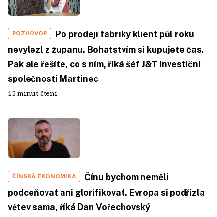
Po prodeji fabriky klient půl roku
ROZHOVOR
nevylezl z županu. Bohatstvím si kupujete čas.
Pak ale řešíte, co s ním, říká šéf J&T Investiční
společnosti Martinec
15 minut čtení
Čínu bychom neměli
ČÍNSKÁ EKONOMIKA
podceňovat ani glorifikovat. Evropa si podřízla
větev sama, říká Dan Vořechovský