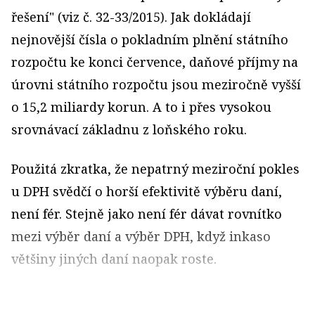
řešení" (viz č. 32-33/2015). Jak dokládají
nejnovější čísla o pokladním plnění státního
rozpočtu ke konci července, daňové příjmy na
úrovni státního rozpočtu jsou meziročně vyšší
o 15,2 miliardy korun. A to i přes vysokou
srovnávací základnu z loňského roku.
Použitá zkratka, že nepatrný meziroční pokles
u DPH svědčí o horší efektivitě výběru daní,
není fér. Stejně jako není fér dávat rovnítko
mezi výběr daní a výběr DPH, když inkaso
většiny jiných daní naopak roste.